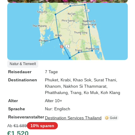
Natur & Tierwelt
Reisedauer
7 Tage
Destinationen
Phuket
, Krabi
, Khao Sok
, Surat Thani
,
Khanom
, Nakhon Si Thammarat
,
Phatthalung
, Trang
, Ko Muk
, Koh Klang
Alter
Alter 10+
Sprache
Nur: Englisch
Reiseveranstalter
Destination Services Thailand
Ab
€1.689
10% sparen
€1.520