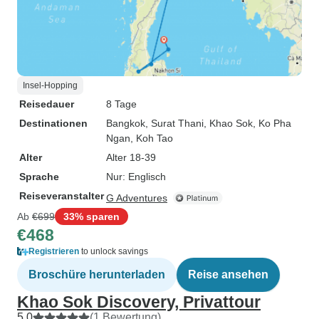
Insel-Hopping
Reisedauer
8 Tage
Destinationen
Bangkok
, Surat Thani
, Khao Sok
, Ko Pha
Ngan
, Koh Tao
Alter
Alter 18-39
Sprache
Nur: Englisch
Reiseveranstalter
G Adventures
Ab
€699
33% sparen
€468
Registrieren
to unlock savings
Broschüre herunterladen
Reise ansehen
Khao Sok Discovery, Privattour
5,0
(1 Bewertung)