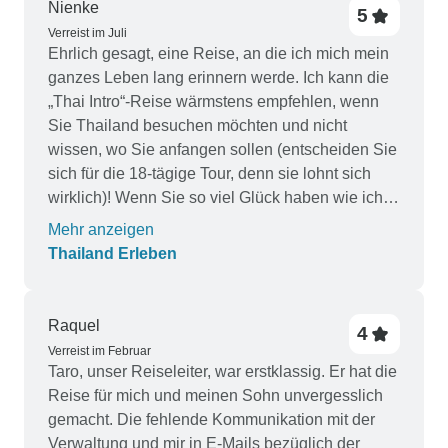
Nienke
5
Verreist im Juli
Ehrlich gesagt, eine Reise, an die ich mich mein
ganzes Leben lang erinnern werde. Ich kann die
„Thai Intro“-Reise wärmstens empfehlen, wenn
Sie Thailand besuchen möchten und nicht
wissen, wo Sie anfangen sollen (entscheiden Sie
sich für die 18-tägige Tour, denn sie lohnt sich
wirklich)! Wenn Sie so viel Glück haben wie ich,
bekommen Sie vielleicht Paula als
Mehr anzeigen
Gruppenleiterin – und müssen sich um nichts
Thailand Erleben
mehr kümmern. Paula hat alles perfekt im Griff,
und ich bin ihr so dankbar, dass sie mir dieses
unglaubliche Erlebnis ermöglicht hat. Ein riesiges
Raquel
4
Lob geht auch an unsere lokale Reiseleiterin
Verreist im Februar
Tanya, die ebenfalls einfach großartig ist. Das
Taro, unser Reiseleiter, war erstklassig. Er hat die
wird wahrscheinlich nicht meine letzte „Intro“-
Reise für mich und meinen Sohn unvergesslich
Reise gewesen sein ;)
gemacht. Die fehlende Kommunikation mit der
Verwaltung und mir in E-Mails bezüglich der