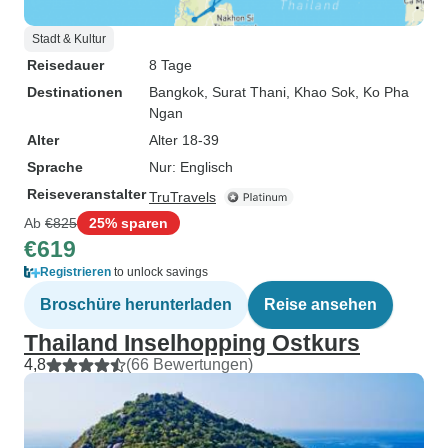
Stadt & Kultur
Reisedauer
8 Tage
Destinationen
Bangkok
, Surat Thani
, Khao Sok
, Ko Pha
Ngan
Alter
Alter 18-39
Sprache
Nur: Englisch
Reiseveranstalter
TruTravels
Ab
€825
25% sparen
€619
Registrieren
to unlock savings
Broschüre herunterladen
Reise ansehen
Thailand Inselhopping Ostkurs
4,8
(66 Bewertungen)