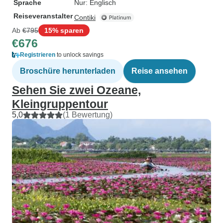
Sprache
Nur: Englisch
Reiseveranstalter
Contiki
Ab
€795
15% sparen
€676
Registrieren
to unlock savings
Broschüre herunterladen
Reise ansehen
Sehen Sie zwei Ozeane,
Kleingruppentour
5,0
(1 Bewertung)