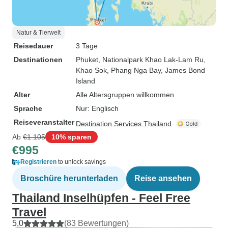
Natur & Tierwelt
Reisedauer
3 Tage
Destinationen
Phuket
, Nationalpark Khao Lak-Lam Ru
,
Khao Sok
, Phang Nga Bay
, James Bond
Island
Alter
Alle Altersgruppen willkommen
Sprache
Nur: Englisch
Reiseveranstalter
Destination Services Thailand
Ab
€1.105
10% sparen
€995
Registrieren
to unlock savings
Broschüre herunterladen
Reise ansehen
Thailand Inselhüpfen - Feel Free
Travel
5,0
(83 Bewertungen)