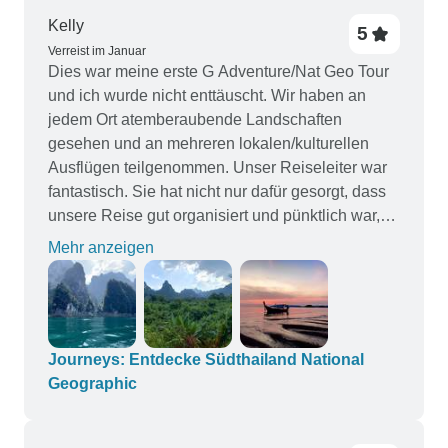
Kelly
5
Verreist im Januar
Dies war meine erste G Adventure/Nat Geo Tour
und ich wurde nicht enttäuscht. Wir haben an
jedem Ort atemberaubende Landschaften
gesehen und an mehreren lokalen/kulturellen
Ausflügen teilgenommen. Unser Reiseleiter war
fantastisch. Sie hat nicht nur dafür gesorgt, dass
unsere Reise gut organisiert und pünktlich war,
sondern sie hat uns auch einige tolle Orte
Mehr anzeigen
empfohlen, an denen wir abseits der
Touristenfallen nach "lokaler" Art essen konnten.
Ich hätte mir ein wenig mehr
Geschichte/Hintergrund zu einigen der Orte, die
wir besuchten, gewünscht, aber insgesamt würde
Journeys: Entdecke Südthailand National
ich dieser Reise zwei Daumen nach oben geben
Geographic
☺️