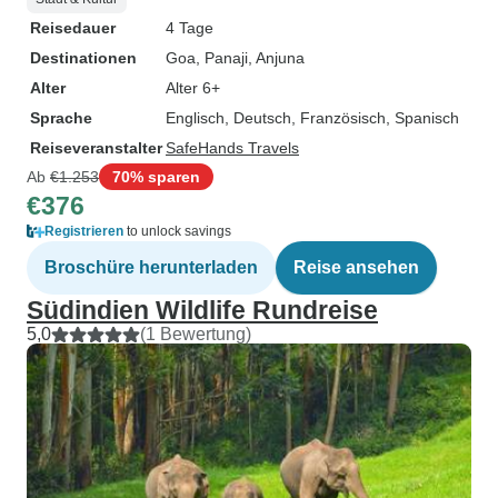
Reisedauer
4 Tage
Destinationen
Goa
, Panaji
, Anjuna
Alter
Alter 6+
Sprache
Englisch, Deutsch, Französisch, Spanisch
Reiseveranstalter
SafeHands Travels
Ab
€1.253
70% sparen
€376
Registrieren
to unlock savings
Broschüre herunterladen
Reise ansehen
Südindien Wildlife Rundreise
5,0
(1 Bewertung)