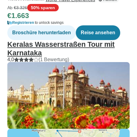
Ab
€3.326
50% sparen
€1.663
Registrieren
to unlock savings
Broschüre herunterladen
Reise ansehen
Keralas Wasserstraßen Tour mit
Karnataka
4,0
(1 Bewertung)