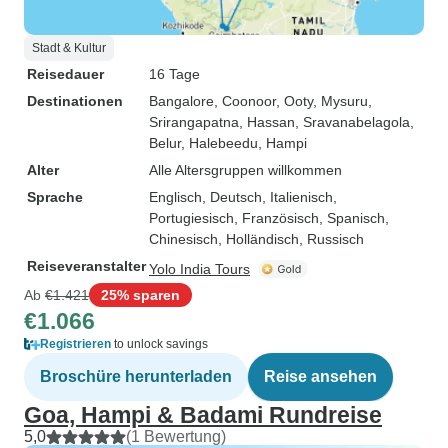
Stadt & Kultur
Reisedauer
16 Tage
Destinationen
Bangalore
, Coonoor
, Ooty
, Mysuru
,
Srirangapatna
, Hassan
, Sravanabelagola
,
Belur
, Halebeedu
, Hampi
Alter
Alle Altersgruppen willkommen
Sprache
Englisch, Deutsch, Italienisch,
Portugiesisch, Französisch, Spanisch,
Chinesisch, Holländisch, Russisch
Reiseveranstalter
Yolo India Tours
Ab
€1.421
25% sparen
€1.066
Registrieren
to unlock savings
Broschüre herunterladen
Reise ansehen
Goa, Hampi & Badami Rundreise
5,0
(1 Bewertung)