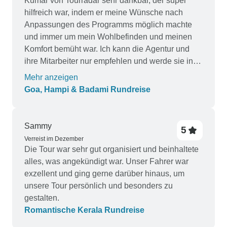
Kumar von Tourradar sehr dankbar, der super
unpraktisch, bis 16:00 Uhr zu warten. Jedenfalls
hilfreich war, indem er meine Wünsche nach
wird der Tempel gerade umfassend
Anpassungen des Programms möglich machte
renoviert/restauriert. Der Reiseveranstalter hätte
und immer um mein Wohlbefinden und meinen
Sie darüber informieren müssen! Was die
Komfort bemüht war. Ich kann die Agentur und
Unterkünfte betrifft: Einige der Hotels waren
ihre Mitarbeiter nur empfehlen und werde sie in
ausgezeichnet, andere gut und einige sehr
Zukunft wieder nutzen.
Mehr anzeigen
enttäuschend: -Chennai: Das Raaj Bhaavan
Goa, Hampi & Badami Rundreise
Clarks Inn lag in Velacherry an einer
Hauptstraße, weit entfernt vom Stadtzentrum von
Chennai, etwa 35 Autominuten entfernt. Mein
Sammy
5
Zimmer war staubig und abgenutzt. Die
Verreist im Dezember
Bettwäsche war nicht sehr frisch. Der
Die Tour war sehr gut organisiert und beinhaltete
Duschvorhang war schimmelig und die
alles, was angekündigt war. Unser Fahrer war
Badezimmertür war verrottet! -Mahabalipuram:
exzellent und ging gerne darüber hinaus, um
Hotel Mamalla Heritage: Sehr gut! -Pondicherry:
unsere Tour persönlich und besonders zu
Das Annamalai war sehr schön, aber sehr weit
gestalten.
vom interessanten und lebendigen "Colonial
Romantische Kerala Rundreise
Quarter" entfernt. Im Colonial Quarter gab es