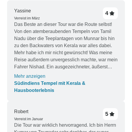
Yassine
4
Verreist im März
Das Beste an dieser Tour war die Route selbst!
Von den atemberaubenden Tempeln von Tamil
Nadu über die Teeplantagen von Munnar bis hin
zu den Backwaters von Kerala war alles dabei.
Mehr habe ich mir nicht gewünscht! Was meine
Reise außerdem unvergesslich machte, war mein
Fahrer Nishad. Ein ausgezeichneter, äußerst
freundlicher, zuverlässiger und wunderbarer
Mehr anzeigen
Reisebegleiter. Er hatte einen großen Anteil
Südindiens Tempel mit Kerala &
daran, dass meine Reise unvergesslich wurde!!!
Hausbooterlebnis
Was die gebuchten Reiseführer anbelangt, so
waren alle gut und kompetent, außer in
Kanchipuran, wo es überhaupt keinen
Robert
5
Reiseführer gab und wie geplant. Ein geplanter
Verreist im Januar
Besuch des Sri Ekambaranathar-Tempels fand
Die Tour war wirklich hervorragend. Ich bin Herrn
nicht statt, da er um 12:00 Uhr schloss. Es war