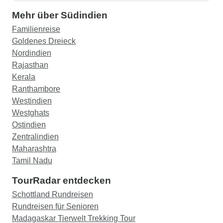
schöne und erschwingliche B&Bs, perfekt für
Alleinreisende oder Paare! -Thajavur: Hyders
Mehr über Südindien
Park Hotel: Gut. -Madurai Residency: Sehr laut
Familienreise
und heiß, habe nicht geschlafen! -Munnar: Hotel
Goldenes Dreieck
Las Palmas: Das Hotel lag nicht im "belebten"
Nordindien
Munnar, sondern etwa 10 km entfernt an einer
Rajasthan
Landstraße. Das schlechteste Hotel auf der
Kerala
ganzen Reise, weit weg von allem. Das Bett war
Ranthambore
so hart und schlecht, ich konnte die Drähte und
Westindien
Federn zwischen meinen Rippen spüren, ich
Westghats
habe die zwei Nächte in diesem Hotel kaum
Ostindien
geschlafen!!! -Periyar (Kumili): Silver Crest: sehr
Zentralindien
gut! -Kumarakum: Renai Green Field Hotel:
Maharashtra
Ausgezeichnetes Hotel!!! -Cochin: Sealord Hotel:
Tamil Nadu
Das andere sehr schlechte Hotel der Reise. Das
TourRadar entdecken
Hotel liegt in Ernakulam und nicht in Fort Kochi,
dem interessanten historischen Ort. Mit dem Auto
Schottland Rundreisen
braucht man bis zu einer halben Stunde, mit der
Rundreisen für Senioren
Fähre sind es nur 15 Minuten, aber die Wasser-
Madagaskar Tierwelt Trekking Tour