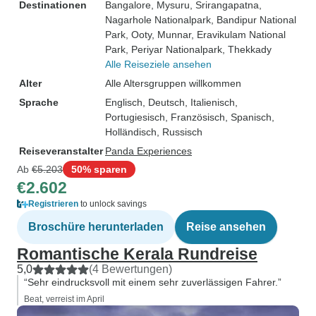
Destinationen
Bangalore
, Mysuru
, Srirangapatna
,
Nagarhole Nationalpark
, Bandipur National
Park
, Ooty
, Munnar
, Eravikulam National
Park
, Periyar Nationalpark
, Thekkady
Alle Reiseziele ansehen
Alter
Alle Altersgruppen willkommen
Sprache
Englisch, Deutsch, Italienisch,
Portugiesisch, Französisch, Spanisch,
Holländisch, Russisch
Reiseveranstalter
Panda Experiences
Ab
€5.203
50% sparen
€2.602
Registrieren
to unlock savings
Broschüre herunterladen
Reise ansehen
Romantische Kerala Rundreise
5,0
(4 Bewertungen)
“Sehr eindrucksvoll mit einem sehr zuverlässigen Fahrer.”
Beat, verreist im April