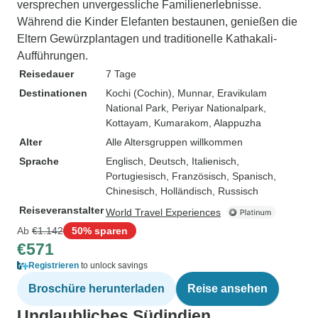
versprechen unvergessliche Familienerlebnisse.
Während die Kinder Elefanten bestaunen, genießen die
Eltern Gewürzplantagen und traditionelle Kathakali-
Aufführungen.
Reisedauer
7 Tage
Destinationen
Kochi (Cochin)
, Munnar
, Eravikulam
National Park
, Periyar Nationalpark
,
Kottayam
, Kumarakom
, Alappuzha
Alter
Alle Altersgruppen willkommen
Sprache
Englisch, Deutsch, Italienisch,
Portugiesisch, Französisch, Spanisch,
Chinesisch, Holländisch, Russisch
Reiseveranstalter
World Travel Experiences
Ab
€1.142
50% sparen
€571
Registrieren
to unlock savings
Broschüre herunterladen
Reise ansehen
Unglaubliches Südindien