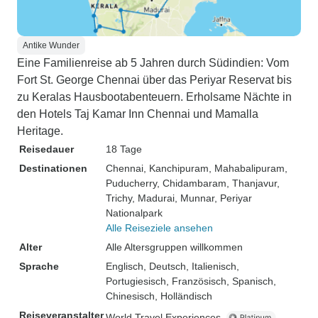
Antike Wunder
Eine Familienreise ab 5 Jahren durch Südindien: Vom
Fort St. George Chennai über das Periyar Reservat bis
zu Keralas Hausbootabenteuern. Erholsame Nächte in
den Hotels Taj Kamar Inn Chennai und Mamalla
Heritage.
Reisedauer
18 Tage
Destinationen
Chennai
, Kanchipuram
, Mahabalipuram
,
Puducherry
, Chidambaram
, Thanjavur
,
Trichy
, Madurai
, Munnar
, Periyar
Nationalpark
Alle Reiseziele ansehen
Alter
Alle Altersgruppen willkommen
Sprache
Englisch, Deutsch, Italienisch,
Portugiesisch, Französisch, Spanisch,
Chinesisch, Holländisch
Reiseveranstalter
World Travel Experiences