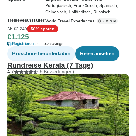
Portugiesisch, Französisch, Spanisch,
Chinesisch, Holländisch, Russisch
Reiseveranstalter
World Travel Experiences
Ab
€2.249
50% sparen
€1.125
Registrieren
to unlock savings
Broschüre herunterladen
Reise ansehen
Rundreise Kerala (7 Tage)
4,7
(6 Bewertungen)