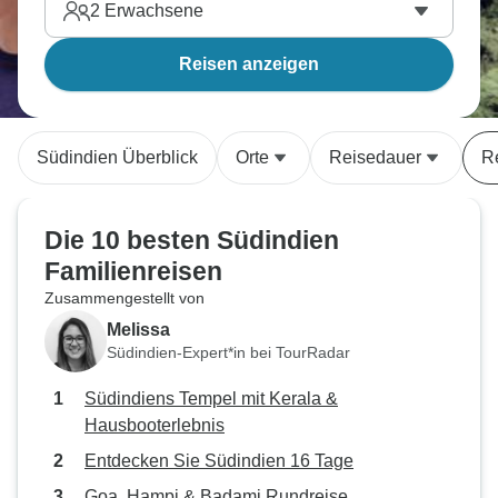
2
Erwachsene
Reisen anzeigen
Südindien Überblick
Orte
Reisedauer
R
Die 10 besten Südindien
Familienreisen
Zusammengestellt von
Melissa
Südindien-Expert*in bei TourRadar
Südindiens Tempel mit Kerala &
Hausbooterlebnis
Entdecken Sie Südindien 16 Tage
Goa, Hampi & Badami Rundreise