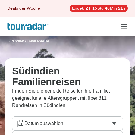
Deals der Woche
Endet:
2
T
15
Std
46
Min
20
s
Südindien
/
Familienreise
Südindien
Familienreisen
Finden Sie die perfekte Reise für Ihre Familie,
geeignet für alle Altersgruppen, mit über 811
Rundreisen in Südindien.
Datum auswählen