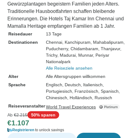
Gewürzplantagen begeistern Familien jeden Alters.
Traditionelle Hausbootfahrten schaffen bleibende
Erinnerungen. Die Hotels Taj Kamar Inn Chennai und
Mamalla Heritage empfangen Familien ab 1 Jahr.
Reisedauer
13 Tage
Destinationen
Chennai
, Kanchipuram
, Mahabalipuram
,
Puducherry
, Chidambaram
, Thanjavur
,
Trichy
, Madurai
, Munnar
, Periyar
Nationalpark
Alle Reiseziele ansehen
Alter
Alle Altersgruppen willkommen
Sprache
Englisch, Deutsch, Italienisch,
Portugiesisch, Französisch, Spanisch,
Chinesisch, Holländisch, Russisch
Reiseveranstalter
World Travel Experiences
Ab
€2.215
50% sparen
€1.107
Registrieren
to unlock savings