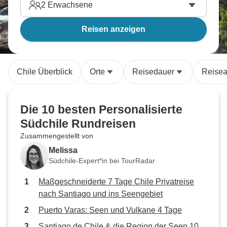
2
Erwachsene
Reisen anzeigen
Chile Überblick
Orte
Reisedauer
Reisea
Die 10 besten Personalisierte
Südchile Rundreisen
Zusammengestellt von
Melissa
Südchile-Expert*in bei TourRadar
Maßgeschneiderte 7 Tage Chile Privatreise
nach Santiago und ins Seengebiet
Puerto Varas: Seen und Vulkane 4 Tage
Santiago de Chile & die Region der Seen 10