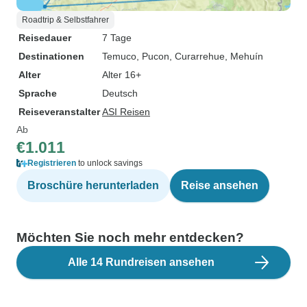
Roadtrip & Selbstfahrer
Reisedauer
7 Tage
Destinationen
Temuco
, Pucon
, Curarrehue
, Mehuín
Alter
Alter 16+
Sprache
Deutsch
Reiseveranstalter
ASI Reisen
Ab
€1.011
Registrieren
to unlock savings
Broschüre herunterladen
Reise ansehen
Möchten Sie noch mehr entdecken?
Alle 14 Rundreisen ansehen