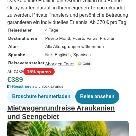
Das koloniale Frutillar, der Osorno Vulkan und Puerto
Octay warten darauf, in Ihrem eigenen Tempo erkundet
zu werden. Private Transfers und persönliche Betreuung
garantieren ein individuelles Erlebnis. Ab 370 € pro Tag.
Reisedauer
4 Tage
Destinationen
Puerto Montt
, Puerto Varas
, Frutillar
Alter
Alle Altersgruppen willkommen
Sprache
Nur: Englisch, Spanisch
Reiseveranstalter
Aborigen Tours
Ab
€458
15% sparen
€389
Registrieren
to unlock savings
Broschüre herunterladen
Reise ansehen
Mietwagenrundreise Araukanien
und Seengebiet