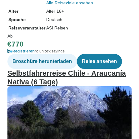
Alle Reiseziele ansehen
Alter
Alter 16+
Sprache
Deutsch
Reiseveranstalter
ASI Reisen
Ab
€770
Registrieren
to unlock savings
Broschüre herunterladen
Reise ansehen
Selbstfahrerreise Chile - Araucanía
Nativa (6 Tage)