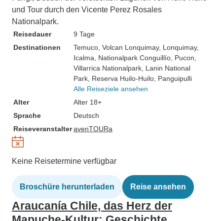
und Tour durch den Vicente Perez Rosales
Nationalpark.
Reisedauer
9 Tage
Destinationen
Temuco
, Volcan Lonquimay
, Lonquimay
,
Icalma
, Nationalpark Conguillío
, Pucon
,
Villarrica Nationalpark
, Lanin National
Park
, Reserva Huilo-Huilo
, Panguipulli
Alle Reiseziele ansehen
Alter
Alter 18+
Sprache
Deutsch
Reiseveranstalter
avenTOURa
Keine Reisetermine verfügbar
Broschüre herunterladen
Reise ansehen
Araucanía Chile, das Herz der
Mapuche-Kultur: Geschichte,