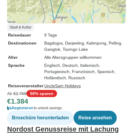
Stadt & Kultur
Reisedauer
9 Tage
Destinationen
Bagdogra
, Darjeeling
, Kalimpong
, Pelling
,
Gangtok
, Tsomgo Lake
Alter
Alle Altersgruppen willkommen
Sprache
Englisch, Deutsch, Italienisch,
Portugiesisch, Französisch, Spanisch,
Holländisch, Russisch
Reiseveranstalter
UncleSam Holidays
Ab
€2.769
50% sparen
€1.384
Registrieren
to unlock savings
Broschüre herunterladen
Reise ansehen
Nordost Genussreise mit Lachung