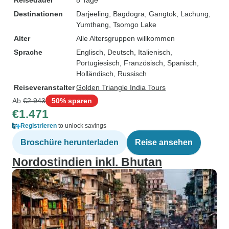
Reisedauer
8 Tage
Destinationen
Darjeeling
, Bagdogra
, Gangtok
, Lachung
,
Yumthang
, Tsomgo Lake
Alter
Alle Altersgruppen willkommen
Sprache
Englisch, Deutsch, Italienisch,
Portugiesisch, Französisch, Spanisch,
Holländisch, Russisch
Reiseveranstalter
Golden Triangle India Tours
Ab
€2.943
50% sparen
€1.471
Registrieren
to unlock savings
Broschüre herunterladen
Reise ansehen
Nordostindien inkl. Bhutan