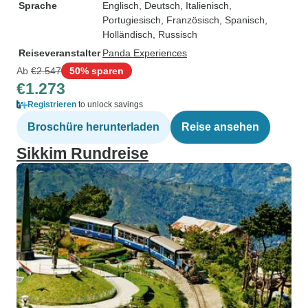
Sprache
Englisch, Deutsch, Italienisch,
Portugiesisch, Französisch, Spanisch,
Holländisch, Russisch
Reiseveranstalter
Panda Experiences
Ab
€2.547
50% sparen
€1.273
Registrieren
to unlock savings
Broschüre herunterladen
Reise ansehen
Sikkim Rundreise