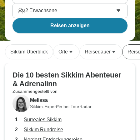
2
Erwachsene
Reisen anzeigen
Sikkim Überblick
Orte
Reisedauer
Reise
Die 10 besten Sikkim Abenteuer
& Adrenalinn
Zusammengestellt von
Melissa
Sikkim-Expert*in bei TourRadar
Surreales Sikkim
Sikkim Rundreise
Nordost Entdeckungsreise