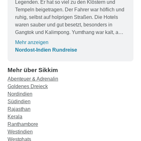
Legenden. Er hat so viel zu den Klöstern und
Tempeln beigetragen. Der Fahrer war höflich und
ruhig, selbst auf holprigen Straßen. Die Hotels
waren sauber und gut besetzt, besonders in
Gangtok und Kalimpong. Yumthang war kalt, aber
atemberaubend. Der Zeitplan war gut eingeteilt
Mehr anzeigen
und entspannend. Ich fühlte mich der Region
Nordost-Indien Rundreise
wirklich verbunden.
Mehr über Sikkim
Abenteuer & Adrenalin
Goldenes Dreieck
Nordindien
Südindien
Rajasthan
Kerala
Ranthambore
Westindien
Westghats