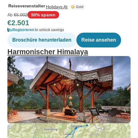
Reiseveranstalter
Holidays At
Ab
€5.002
50% sparen
€2.501
Registrieren
to unlock savings
Broschüre herunterladen
Reise ansehen
Harmonischer Himalaya