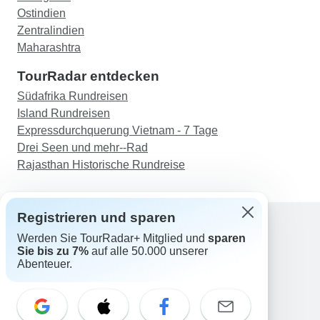
Ostindien
Zentralindien
Maharashtra
TourRadar entdecken
Südafrika Rundreisen
Island Rundreisen
Expressdurchquerung Vietnam - 7 Tage
Drei Seen und mehr--Rad
Rajasthan Historische Rundreise
Registrieren und sparen
Werden Sie TourRadar+ Mitglied und
sparen
Support
Sie bis zu 7%
auf alle 50.000 unserer
Kontakt
Abenteuer.
Deutschland +49 157 3599 5047
Österreich +43 720 116651
Schweiz +41 225 183 195