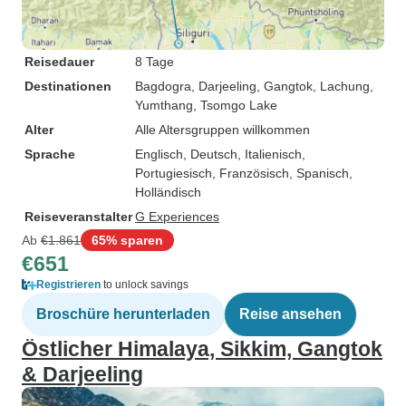
Reisedauer
8 Tage
Destinationen
Bagdogra
, Darjeeling
, Gangtok
, Lachung
,
Yumthang
, Tsomgo Lake
Alter
Alle Altersgruppen willkommen
Sprache
Englisch, Deutsch, Italienisch,
Portugiesisch, Französisch, Spanisch,
Holländisch
Reiseveranstalter
G Experiences
Ab
€1.861
65% sparen
€651
Registrieren
to unlock savings
Broschüre herunterladen
Reise ansehen
Östlicher Himalaya, Sikkim, Gangtok
& Darjeeling