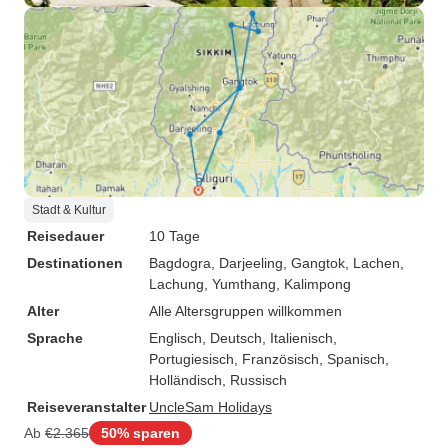
Stadt & Kultur
Reisedauer
10 Tage
Destinationen
Bagdogra
, Darjeeling
, Gangtok
, Lachen
,
Lachung
, Yumthang
, Kalimpong
Alter
Alle Altersgruppen willkommen
Sprache
Englisch, Deutsch, Italienisch,
Portugiesisch, Französisch, Spanisch,
Holländisch, Russisch
Reiseveranstalter
UncleSam Holidays
Ab
€2.365
50% sparen