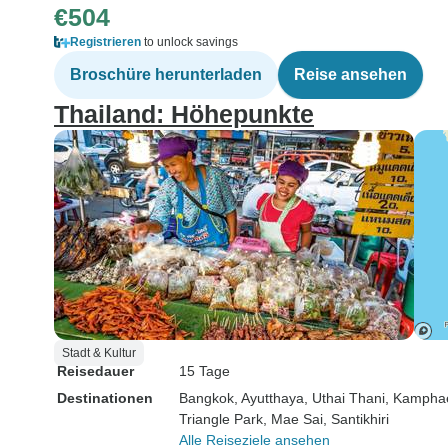
€504
Registrieren
to unlock savings
Broschüre herunterladen
Reise ansehen
Thailand: Höhepunkte
Stadt & Kultur
Reisedauer
15 Tage
Destinationen
Bangkok
, Ayutthaya
, Uthai Thani
, Kampha
Triangle Park
, Mae Sai
, Santikhiri
Alle Reiseziele ansehen