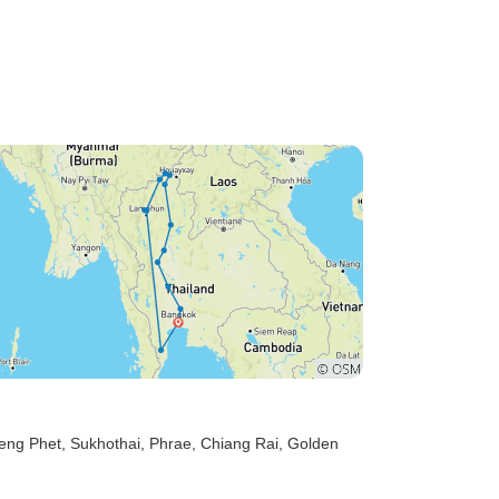
eng Phet
, Sukhothai
, Phrae
, Chiang Rai
, Golden