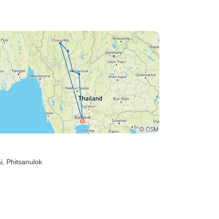
i
, Phitsanulok