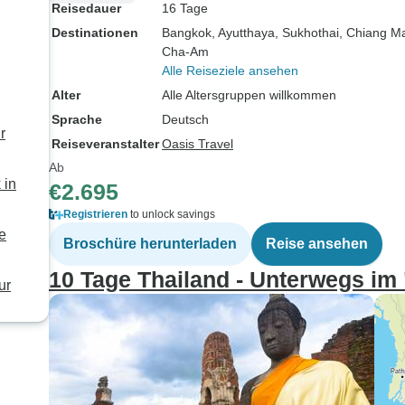
Reisedauer
16 Tage
Destinationen
Bangkok
, Ayutthaya
, Sukhothai
, Chiang M
Cha-Am
Alle Reiseziele ansehen
Alter
Alle Altersgruppen willkommen
Sprache
Deutsch
r
Reiseveranstalter
Oasis Travel
Ab
 in
€2.695
Registrieren
to unlock savings
e
Broschüre herunterladen
Reise ansehen
10 Tage Thailand - Unterwegs im
ur