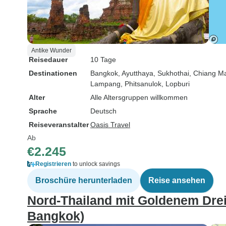
Antike Wunder
Reisedauer
10 Tage
Destinationen
Bangkok
, Ayutthaya
, Sukhothai
, Chiang M
Lampang
, Phitsanulok
, Lopburi
Alter
Alle Altersgruppen willkommen
Sprache
Deutsch
Reiseveranstalter
Oasis Travel
Ab
€2.245
Registrieren
to unlock savings
Broschüre herunterladen
Reise ansehen
Nord-Thailand mit Goldenem Dre
Bangkok)