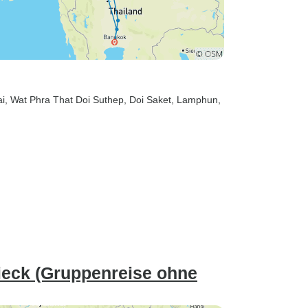
ai
, Wat Phra That Doi Suthep
, Doi Saket
, Lamphun
,
ieck (Gruppenreise ohne