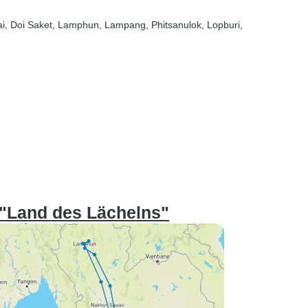
ai
, Doi Saket
, Lamphun
, Lampang
, Phitsanulok
, Lopburi
,
 "Land des Lächelns"