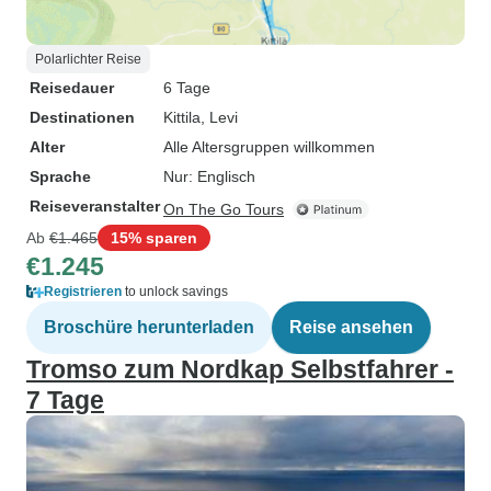
Polarlichter Reise
Reisedauer
6 Tage
Destinationen
Kittila
, Levi
Alter
Alle Altersgruppen willkommen
Sprache
Nur: Englisch
Reiseveranstalter
On The Go Tours
Ab
€1.465
15% sparen
€1.245
Registrieren
to unlock savings
Broschüre herunterladen
Reise ansehen
Tromso zum Nordkap Selbstfahrer -
7 Tage