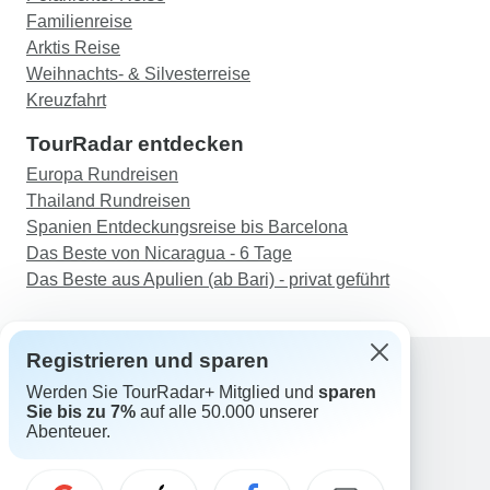
Familienreise
Arktis Reise
Weihnachts- & Silvesterreise
Kreuzfahrt
TourRadar entdecken
Europa Rundreisen
Thailand Rundreisen
Spanien Entdeckungsreise bis Barcelona
Das Beste von Nicaragua - 6 Tage
Das Beste aus Apulien (ab Bari) - privat geführt
Registrieren und sparen
Werden Sie TourRadar+ Mitglied und
sparen
Support
Sie bis zu 7%
auf alle 50.000 unserer
Kontakt
Abenteuer.
Deutschland +49 157 3599 5047
Österreich +43 720 116651