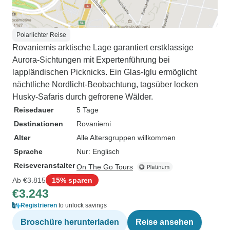
Polarlichter Reise
Rovaniemis arktische Lage garantiert erstklassige
Aurora-Sichtungen mit Expertenführung bei
lappländischen Picknicks. Ein Glas-Iglu ermöglicht
nächtliche Nordlicht-Beobachtung, tagsüber locken
Husky-Safaris durch gefrorene Wälder.
Reisedauer
5 Tage
Destinationen
Rovaniemi
Alter
Alle Altersgruppen willkommen
Sprache
Nur: Englisch
Reiseveranstalter
On The Go Tours
Ab
€3.815
15% sparen
€3.243
Registrieren
to unlock savings
Broschüre herunterladen
Reise ansehen