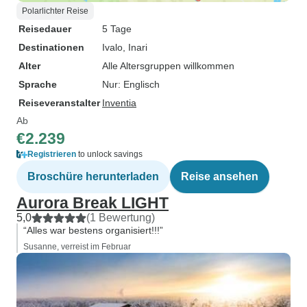
Polarlichter Reise
Reisedauer
5 Tage
Destinationen
Ivalo
, Inari
Alter
Alle Altersgruppen willkommen
Sprache
Nur: Englisch
Reiseveranstalter
Inventia
Ab
€2.239
Registrieren
to unlock savings
Broschüre herunterladen
Reise ansehen
Aurora Break LIGHT
5,0
(1 Bewertung)
“Alles war bestens organisiert!!!”
Susanne, verreist im Februar