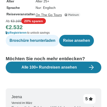
Alter
Alter 25+
Sprache
Nur: Englisch
Reiseveranstalter
On The Go Tours
Ab
€3.165
20% sparen
€2.532
Registrieren
to unlock savings
Broschüre herunterladen
Reise ansehen
Möchten Sie noch mehr entdecken?
Alle 100+ Rundreisen ansehen
Jeena
5
Verreist im März