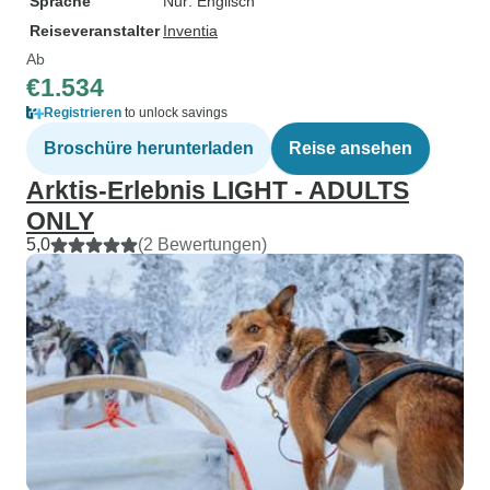
Sprache
Nur: Englisch
Reiseveranstalter
Inventia
Ab
€1.534
Registrieren
to unlock savings
Broschüre herunterladen
Reise ansehen
Arktis-Erlebnis LIGHT - ADULTS
ONLY
5,0
(2 Bewertungen)