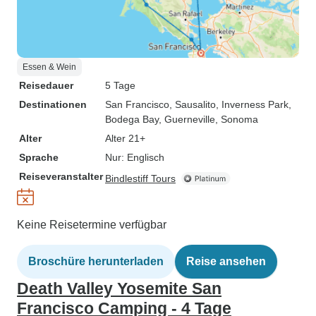
Essen & Wein
Reisedauer
5 Tage
Destinationen
San Francisco
, Sausalito
, Inverness Park
,
Bodega Bay
, Guerneville
, Sonoma
Alter
Alter 21+
Sprache
Nur: Englisch
Reiseveranstalter
Bindlestiff Tours
Keine Reisetermine verfügbar
Broschüre herunterladen
Reise ansehen
Death Valley Yosemite San
Francisco Camping - 4 Tage