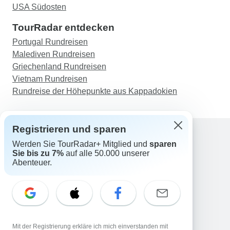
USA Südosten
TourRadar entdecken
Portugal Rundreisen
Malediven Rundreisen
Griechenland Rundreisen
Vietnam Rundreisen
Rundreise der Höhepunkte aus Kappadokien
Registrieren und sparen
Werden Sie TourRadar+ Mitglied und
sparen
Support
Sie bis zu 7%
auf alle 50.000 unserer
Kontakt
Abenteuer.
Deutschland +49 157 3599 5047
Österreich +43 720 116651
Schweiz +41 225 183 195
E-Mail: support@tourradar.com
Sprache auswählen
Mit der Registrierung erkläre ich mich einverstanden mit