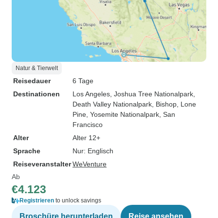
Natur & Tierwelt
Reisedauer
6 Tage
Destinationen
Los Angeles
, Joshua Tree Nationalpark
,
Death Valley Nationalpark
, Bishop
, Lone
Pine
, Yosemite Nationalpark
, San
Francisco
Alter
Alter 12+
Sprache
Nur: Englisch
Reiseveranstalter
WeVenture
Ab
€4.123
Registrieren
to unlock savings
Broschüre herunterladen
Reise ansehen