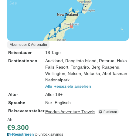
Abenteuer & Adrenalin
Reisedauer
18 Tage
Destinationen
Auckland
, Rangitoto Island
, Rotorua
, Huka
Falls Resort
, Tongariro
, Berg Ruapehu
,
Wellington
, Nelson
, Motueka
, Abel Tasman
Nationalpark
Alle Reiseziele ansehen
Alter
Alter 18+
Sprache
Nur: Englisch
Reiseveranstalter
Exodus Adventure Travels
Ab
€9.300
Registrieren
to unlock savings