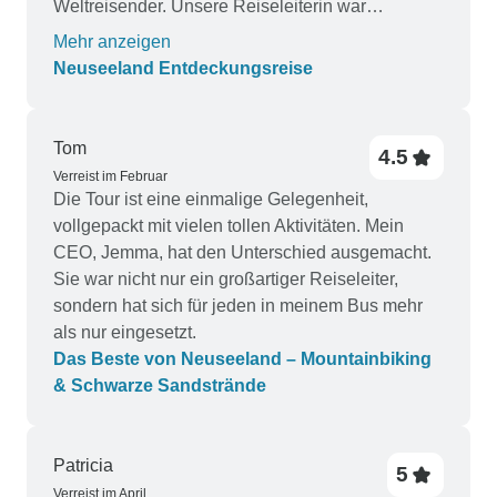
Weltreisender. Unsere Reiseleiterin war
außergewöhnlich. Die Einblicke, die sie in die
Mehr anzeigen
Maori-Kultur gewährte, waren faszinierend. Ihre
Neuseeland Entdeckungsreise
Leidenschaft für Neuseeland war ansteckend,
und sie teilte sie mit unserer Gruppe. Ich kann
diese Tour nur empfehlen, egal ob Sie zum ersten
Tom
4.5
Mal nach Neuseeland reisen oder schon einmal
Verreist im Februar
eine Tour gemacht haben. Sie werden mit dieser
Die Tour ist eine einmalige Gelegenheit,
Erkundungstour sehr zufrieden sein.
vollgepackt mit vielen tollen Aktivitäten. Mein
CEO, Jemma, hat den Unterschied ausgemacht.
Sie war nicht nur ein großartiger Reiseleiter,
sondern hat sich für jeden in meinem Bus mehr
als nur eingesetzt.
Das Beste von Neuseeland – Mountainbiking
& Schwarze Sandstrände
Patricia
5
Verreist im April