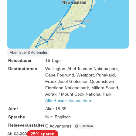
Abenteuer & Adrenalin
Reisedauer
16 Tage
Destinationen
Wellington
, Abel Tasman Nationalpark
,
Cape Foulwind
, Westport
, Punakaiki
,
Franz Josef Gletscher
, Queenstown
,
Fiordland Nationalpark
, Milford Sound
,
Aoraki / Mount Cook National Park
Alle Reiseziele ansehen
Alter
Alter 18-39
Sprache
Nur: Englisch
Reiseveranstalter
G Adventures
Ab
€2.299
25% sparen