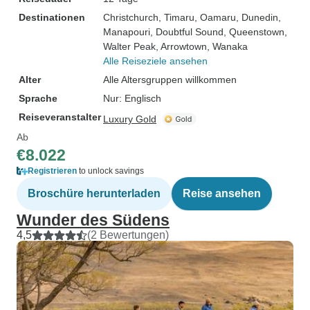
Destinationen
Christchurch
, Timaru
, Oamaru
, Dunedin
,
Manapouri
, Doubtful Sound
, Queenstown
,
Walter Peak
, Arrowtown
, Wanaka
Alle Reiseziele ansehen
Alter
Alle Altersgruppen willkommen
Sprache
Nur: Englisch
Reiseveranstalter
Luxury Gold
Ab
€8.022
Registrieren
to unlock savings
Broschüre herunterladen
Reise ansehen
Wunder des Südens
4,5
(2 Bewertungen)