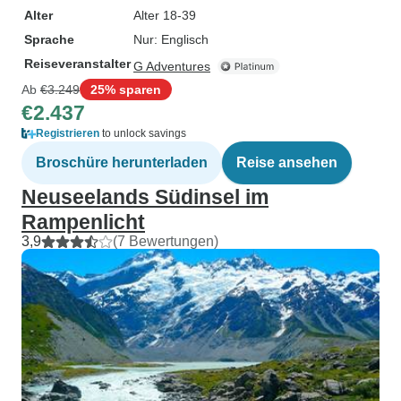
Alter
Alter 18-39
Sprache
Nur: Englisch
Reiseveranstalter
G Adventures
Ab
€3.249
25% sparen
€2.437
Registrieren
to unlock savings
Broschüre herunterladen
Reise ansehen
Neuseelands Südinsel im
Rampenlicht
3,9
(7 Bewertungen)