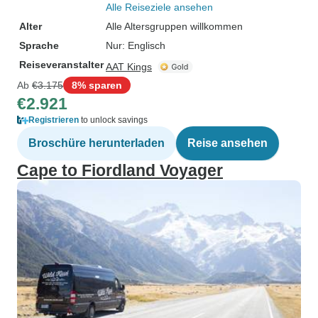
Alle Reiseziele ansehen
Alter
Alle Altersgruppen willkommen
Sprache
Nur: Englisch
Reiseveranstalter
AAT Kings
Ab
€3.175
8% sparen
€2.921
Registrieren
to unlock savings
Broschüre herunterladen
Reise ansehen
Cape to Fiordland Voyager