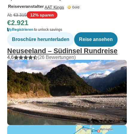
Reiseveranstalter
AAT Kings
Ab
€3.315
12% sparen
€2.921
Registrieren
to unlock savings
Broschüre herunterladen
Reise ansehen
Neuseeland – Südinsel Rundreise
4,6
(26 Bewertungen)