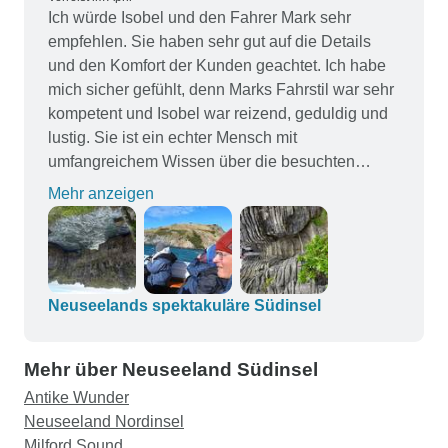
Ich würde Isobel und den Fahrer Mark sehr
empfehlen. Sie haben sehr gut auf die Details
und den Komfort der Kunden geachtet. Ich habe
mich sicher gefühlt, denn Marks Fahrstil war sehr
kompetent und Isobel war reizend, geduldig und
lustig. Sie ist ein echter Mensch mit
umfangreichem Wissen über die besuchten
Gebiete, die Legenden der Ureinwohner, die
Mehr anzeigen
Deutung von Ortsnamen und die Geschichte.
Mark und Isobel arbeiteten gut zusammen,
Essenszeiten, Abfahrtszeiten und andere
wichtige Informationen wurden rechtzeitig
bekannt gegeben. Es wurden häufige Pausen für
Neuseelands spektakuläre Südinsel
Toilettengänge und den Kauf von Erfrischungen
eingeplant. Mir gefällt, dass auf die Einhaltung
Mehr über Neuseeland Südinsel
der Zeit geachtet wurde.
Antike Wunder
Neuseeland Nordinsel
Milford Sound