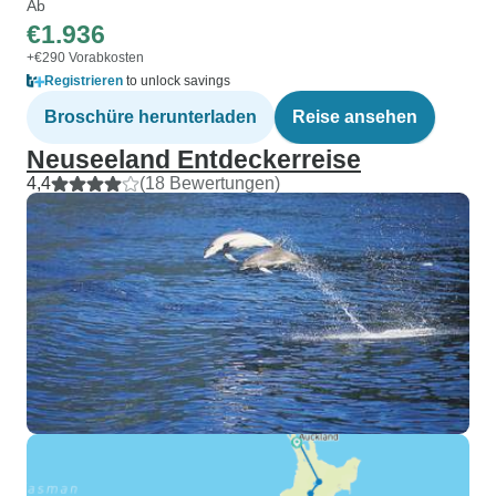
Ab
€1.936
+€290 Vorabkosten
Registrieren
to unlock savings
Broschüre herunterladen
Reise ansehen
Neuseeland Entdeckerreise
4,4
(18 Bewertungen)