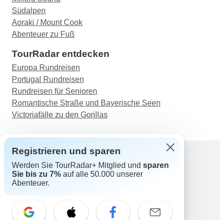
Südalpen
Aoraki / Mount Cook
Abenteuer zu Fuß
TourRadar entdecken
Europa Rundreisen
Portugal Rundreisen
Rundreisen für Senioren
Romantische Straße und Bayerische Seen
Victoriafälle zu den Gorillas
Registrieren und sparen
Werden Sie TourRadar+ Mitglied und
sparen
Support
Sie bis zu 7%
auf alle 50.000 unserer
Kontakt
Abenteuer.
Deutschland +49 157 3599 5047
Österreich +43 720 116651
Schweiz +41 225 183 195