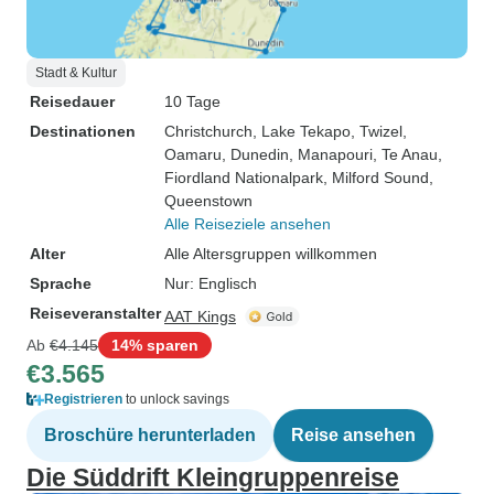
Stadt & Kultur
Reisedauer
10 Tage
Destinationen
Christchurch
, Lake Tekapo
, Twizel
,
Oamaru
, Dunedin
, Manapouri
, Te Anau
,
Fiordland Nationalpark
, Milford Sound
,
Queenstown
Alle Reiseziele ansehen
Alter
Alle Altersgruppen willkommen
Sprache
Nur: Englisch
Reiseveranstalter
AAT Kings
Ab
€4.145
14% sparen
€3.565
Registrieren
to unlock savings
Broschüre herunterladen
Reise ansehen
Die Süddrift Kleingruppenreise