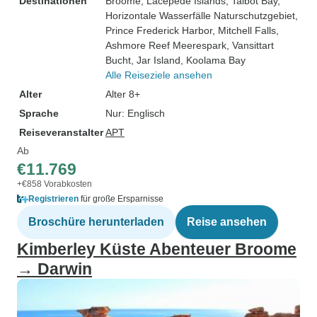
Destinationen
Broome
, Lacepede Islands
, Talbot Bay
,
Horizontale Wasserfälle Naturschutzgebiet
,
Prince Frederick Harbor
, Mitchell Falls
,
Ashmore Reef Meerespark
, Vansittart
Bucht
, Jar Island
, Koolama Bay
Alle Reiseziele ansehen
Alter
Alter 8+
Sprache
Nur: Englisch
Reiseveranstalter
APT
Ab
€11.769
+€858 Vorabkosten
Registrieren
für große Ersparnisse
Broschüre herunterladen
Reise ansehen
Kimberley Küste Abenteuer Broome
→ Darwin