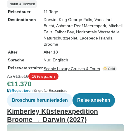
Natur & Tierwelt
Reisedauer
11 Tage
Destinationen
Darwin
, King George Falls
, Vansittart
Bucht
, Ashmore Reef Meerespark
, Mitchell
Falls
, Talbot Bay
, Horizontale Wasserfälle
Naturschutzgebiet
, Lacepede Islands
,
Broome
Alter
Alter 18+
Sprache
Nur: Englisch
Reiseveranstalter
Scenic Luxury Cruises & Tours
Ab
€13.516
16% sparen
€11.370
Registrieren
für große Ersparnisse
Broschüre herunterladen
Reise ansehen
Kimberley Küstenexpedition
Broome → Darwin (2027)