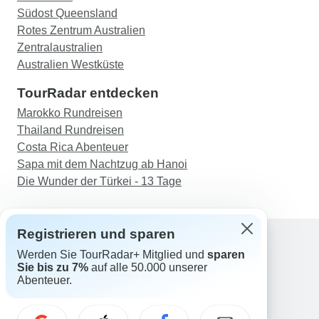
Südost Queensland
Rotes Zentrum Australien
Zentralaustralien
Australien Westküste
TourRadar entdecken
Marokko Rundreisen
Thailand Rundreisen
Costa Rica Abenteuer
Sapa mit dem Nachtzug ab Hanoi
Die Wunder der Türkei - 13 Tage
Registrieren und sparen
Werden Sie TourRadar+ Mitglied und
sparen
Support
Sie bis zu 7%
auf alle 50.000 unserer
Kontakt
Abenteuer.
Deutschland +49 157 3599 5047
Österreich +43 720 116651