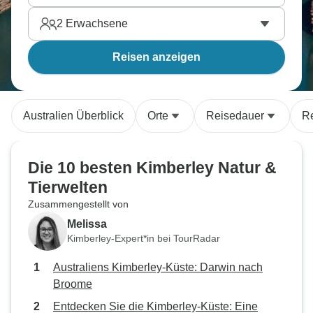
2
Erwachsene
Reisen anzeigen
Australien Überblick
Orte
Reisedauer
Re
Die 10 besten Kimberley Natur &
Tierwelten
Zusammengestellt von
Melissa
Kimberley-Expert*in bei TourRadar
Australiens Kimberley-Küste: Darwin nach
Broome
Entdecken Sie die Kimberley-Küste: Eine