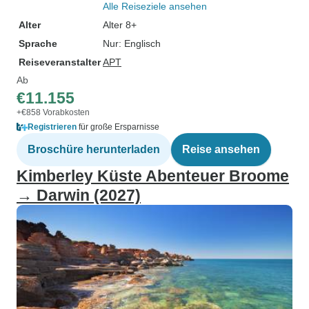
Alle Reiseziele ansehen
Alter
Alter 8+
Sprache
Nur: Englisch
Reiseveranstalter
APT
Ab
€11.155
+€858 Vorabkosten
Registrieren
für große Ersparnisse
Broschüre herunterladen
Reise ansehen
Kimberley Küste Abenteuer Broome
→ Darwin (2027)