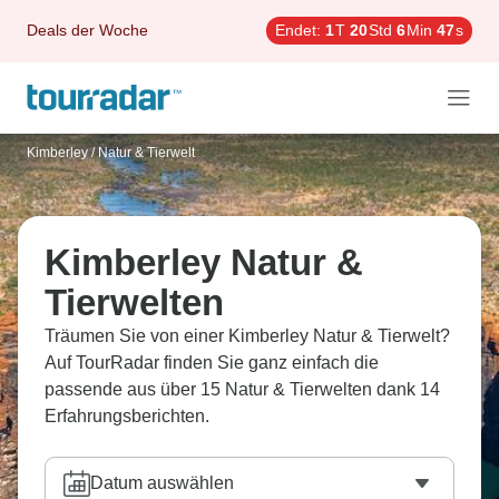
Deals der Woche
Endet:
1
T
20
Std
6
Min
46
s
Kimberley
/
Natur & Tierwelt
Kimberley Natur &
Tierwelten
Träumen Sie von einer Kimberley Natur & Tierwelt?
Auf TourRadar finden Sie ganz einfach die
passende aus über 15 Natur & Tierwelten dank 14
Erfahrungsberichten.
Datum auswählen