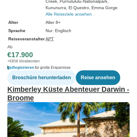
Creek
, Purnulululu-Nationalpark
,
Kununurra
, El Questro
, Emma Gorge
Alle Reiseziele ansehen
Alter
Alter 8+
Sprache
Nur: Englisch
Reiseveranstalter
APT
Ab
€17.900
+€858 Vorabkosten
Registrieren
für große Ersparnisse
Broschüre herunterladen
Reise ansehen
Kimberley Küste Abenteuer Darwin -
Broome