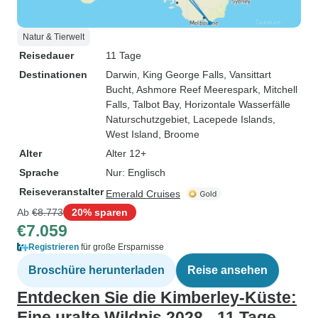
Natur & Tierwelt
Reisedauer
11 Tage
Destinationen
Darwin
, King George Falls
, Vansittart
Bucht
, Ashmore Reef Meerespark
, Mitchell
Falls
, Talbot Bay
, Horizontale Wasserfälle
Naturschutzgebiet
, Lacepede Islands
,
West Island
, Broome
Alter
Alter 12+
Sprache
Nur: Englisch
Reiseveranstalter
Emerald Cruises
Ab
€8.773
20% sparen
€7.059
Registrieren
für große Ersparnisse
Broschüre herunterladen
Reise ansehen
Entdecken Sie die Kimberley-Küste:
Eine uralte Wildnis 2028 - 11 Tage