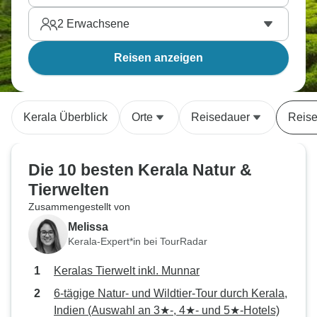
2
Erwachsene
Reisen anzeigen
Kerala Überblick
Orte
Reisedauer
Reise
Die 10 besten Kerala Natur &
Tierwelten
Zusammengestellt von
Melissa
Kerala-Expert*in bei TourRadar
Keralas Tierwelt inkl. Munnar
6-tägige Natur- und Wildtier-Tour durch Kerala,
Indien (Auswahl an 3★-, 4★- und 5★-Hotels)