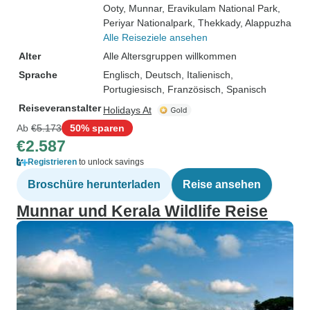
Ooty
, Munnar
, Eravikulam National Park
,
Periyar Nationalpark
, Thekkady
, Alappuzha
Alle Reiseziele ansehen
Alter
Alle Altersgruppen willkommen
Sprache
Englisch, Deutsch, Italienisch,
Portugiesisch, Französisch, Spanisch
Reiseveranstalter
Holidays At
Ab
€5.173
50% sparen
€2.587
Registrieren
to unlock savings
Broschüre herunterladen
Reise ansehen
Munnar und Kerala Wildlife Reise