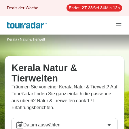
Deals der Woche
Endet:
2
T
23
Std
34
Min
11
s
Kerala
/
Natur & Tierwelt
Kerala Natur &
Tierwelten
Träumen Sie von einer Kerala Natur & Tierwelt? Auf
TourRadar finden Sie ganz einfach die passende
aus über 62 Natur & Tierwelten dank 171
Erfahrungsberichten.
Datum auswählen