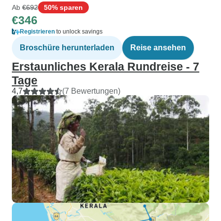
Ab
€692
50% sparen
€346
Registrieren
to unlock savings
Broschüre herunterladen
Reise ansehen
Erstaunliches Kerala Rundreise - 7
Tage
4,7
(7 Bewertungen)