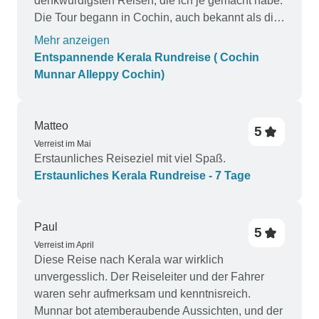
denkwürdigsten Reisen, die ich je gemacht habe.
Die Tour begann in Cochin, auch bekannt als die
'Königin des Arabischen Meeres'. Die
Mehr anzeigen
pulsierende Stadt mit ihrer reichen Geschichte
Entspannende Kerala Rundreise ( Cochin
und Kultur hat mich in Erstaunen versetzt. Von
Munnar Alleppy Cochin)
den alten chinesischen Fischernetzen bis hin zur
holländischen und portugiesischen Architektur
hat Cochin einen einzigartigen Charme, der
Matteo
5
nirgendwo anders zu finden ist. Der Höhepunkt
Verreist im Mai
meiner Zeit in Cochin war die Kathakali-
Erstaunliches Reiseziel mit viel Spaß.
Tanzvorführung, bei der ich die traditionelle
Erstaunliches Kerala Rundreise - 7 Tage
Kunstform Keralas erleben durfte. Als nächstes
fuhren wir nach Munnar, einer Bergstation in den
Western Ghats. Die landschaftlich reizvolle Fahrt
Paul
5
nach Munnar war atemberaubend und führte
Verreist im April
durch üppig grüne Plantagen und an
Diese Reise nach Kerala war wirklich
Wasserfällen vorbei. Das kühle Klima und die
unvergesslich. Der Reiseleiter und der Fahrer
ruhige Umgebung von Munnar machten es zum
waren sehr aufmerksam und kenntnisreich.
perfekten Ort, um sich zu entspannen und zu
Munnar bot atemberaubende Aussichten, und der