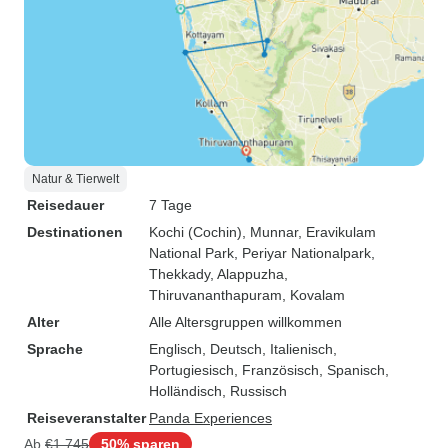
Natur & Tierwelt
Reisedauer
7 Tage
Destinationen
Kochi (Cochin)
, Munnar
, Eravikulam
National Park
, Periyar Nationalpark
,
Thekkady
, Alappuzha
,
Thiruvananthapuram
, Kovalam
Alter
Alle Altersgruppen willkommen
Sprache
Englisch, Deutsch, Italienisch,
Portugiesisch, Französisch, Spanisch,
Holländisch, Russisch
Reiseveranstalter
Panda Experiences
Ab
€1.745
50% sparen