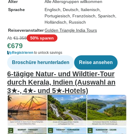
Alter
Alle Altersgruppen willkommen
Sprache
Englisch, Deutsch, Italienisch,
Portugiesisch, Französisch, Spanisch,
Holländisch, Russisch
Reiseveranstalter
Golden Triangle India Tours
Ab
€1.358
50% sparen
€679
Registrieren
to unlock savings
Broschüre herunterladen
Reise ansehen
6-tägige Natur- und Wildtier-Tour
durch Kerala, Indien (Auswahl an
3★-, 4★- und 5★-Hotels)