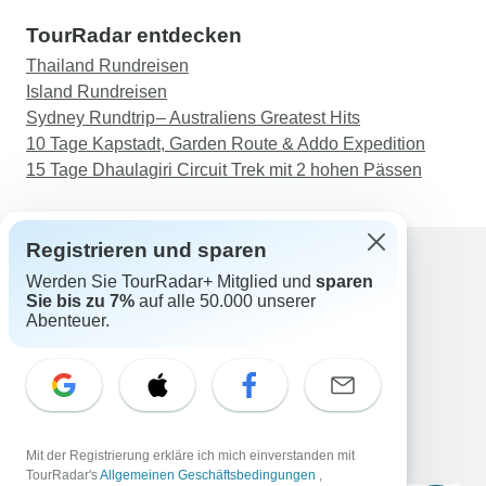
machen. Außerdem konnte ich in Cochin, das für
TourRadar entdecken
seine frischen Meeresfrüchte bekannt ist, einige
Thailand Rundreisen
köstliche Fischgerichte probieren. Meine
Island Rundreisen
Erfahrung auf der entspannenden Kerala-Tour
Sydney Rundtrip – Australiens Greatest Hits
war einmalig. Die Tour war gut organisiert, und
10 Tage Kapstadt, Garden Route & Addo Expedition
die Unterkünfte waren komfortabel und sauber.
15 Tage Dhaulagiri Circuit Trek mit 2 hohen Pässen
Die örtlichen Reiseleiter waren sachkundig und
freundlich, was die Reise noch angenehmer
machte. Ich würde diese Tour jedem empfehlen,
Registrieren und sparen
der sich entspannen und die Schönheit von
Kerala erleben möchte. Es war wirklich eine
Werden Sie TourRadar+ Mitglied und
sparen
Support
Sie bis zu 7%
auf alle 50.000 unserer
einmalige Reise.
Kontakt
Abenteuer.
Deutschland +49 157 3599 5047
Österreich +43 720 116651
Schweiz +41 225 183 195
E-Mail: support@tourradar.com
Sprache auswählen
Mit der Registrierung erkläre ich mich einverstanden mit
EN
DE
ES
FR
NL
TourRadar's
Allgemeinen Geschäftsbedingungen
,