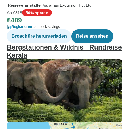
Reiseveranstalter
Varanasi Excursion Pvt Ltd
Ab
€818
50% sparen
€409
Registrieren
to unlock savings
Broschüre herunterladen
Reise ansehen
Bergstationen & Wildnis - Rundreise
Kerala