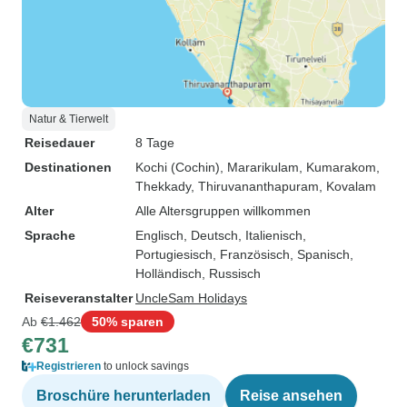
Natur & Tierwelt
Reisedauer
8 Tage
Destinationen
Kochi (Cochin)
, Mararikulam
, Kumarakom
,
Thekkady
, Thiruvananthapuram
, Kovalam
Alter
Alle Altersgruppen willkommen
Sprache
Englisch, Deutsch, Italienisch,
Portugiesisch, Französisch, Spanisch,
Holländisch, Russisch
Reiseveranstalter
UncleSam Holidays
Ab
€1.462
50% sparen
€731
Registrieren
to unlock savings
Broschüre herunterladen
Reise ansehen