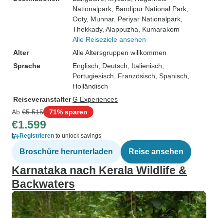
Nationalpark
, Bandipur National Park
,
Ooty
, Munnar
, Periyar Nationalpark
,
Thekkady
, Alappuzha
, Kumarakom
Alle Reiseziele ansehen
Alter
Alle Altersgruppen willkommen
Sprache
Englisch, Deutsch, Italienisch,
Portugiesisch, Französisch, Spanisch,
Holländisch
Reiseveranstalter
G Experiences
Ab
€5.515
71% sparen
€1.599
Registrieren
to unlock savings
Broschüre herunterladen
Reise ansehen
Karnataka nach Kerala Wildlife &
Backwaters