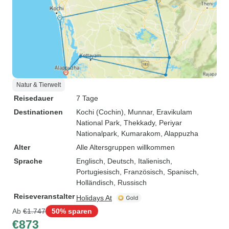
Natur & Tierwelt
Reisedauer
7 Tage
Destinationen
Kochi (Cochin)
, Munnar
, Eravikulam
National Park
, Thekkady
, Periyar
Nationalpark
, Kumarakom
, Alappuzha
Alter
Alle Altersgruppen willkommen
Sprache
Englisch, Deutsch, Italienisch,
Portugiesisch, Französisch, Spanisch,
Holländisch, Russisch
Reiseveranstalter
Holidays At
Ab
€1.747
50% sparen
€873