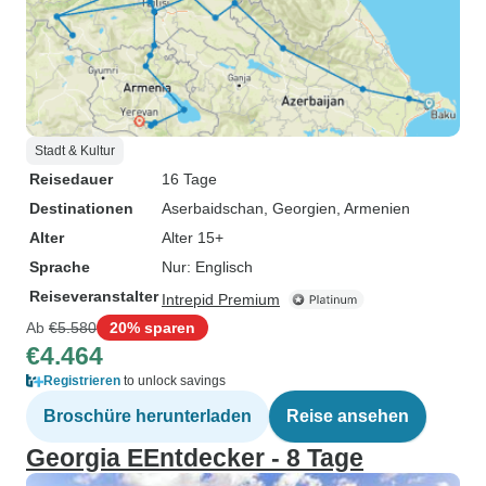
Stadt & Kultur
Reisedauer
16 Tage
Destinationen
Aserbaidschan
, Georgien
, Armenien
Alter
Alter 15+
Sprache
Nur: Englisch
Reiseveranstalter
Intrepid Premium
Ab
€5.580
20% sparen
€4.464
Registrieren
to unlock savings
Broschüre herunterladen
Reise ansehen
Georgia EEntdecker - 8 Tage