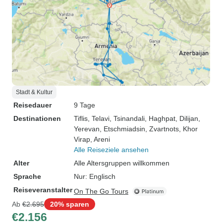
Stadt & Kultur
Reisedauer
9 Tage
Destinationen
Tiflis
, Telavi
, Tsinandali
, Haghpat
, Dilijan
,
Yerevan
, Etschmiadsin
, Zvartnots
, Khor
Virap
, Areni
Alle Reiseziele ansehen
Alter
Alle Altersgruppen willkommen
Sprache
Nur: Englisch
Reiseveranstalter
On The Go Tours
Ab
€2.695
20% sparen
€2.156