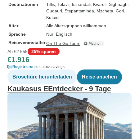
Destinationen
Tiflis
, Telavi
, Tsinandali
, Kvareli
, Sighnaghi
,
Gudauri
, Stepantsminda
, Mzcheta
, Gori
,
Kutaisi
Alter
Alle Altersgruppen willkommen
Sprache
Nur: Englisch
Reiseveranstalter
On The Go Tours
Ab
€2.555
25% sparen
€1.916
Registrieren
to unlock savings
Broschüre herunterladen
Reise ansehen
Kaukasus EEntdecker - 9 Tage