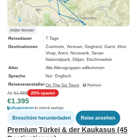
Antike Wunder
Reisedauer
7 Tage
Destinationen
Zvartnots
, Yerevan
, Geghard
, Garni
, Khor
Virap
, Areni
, Noravank
, Sevan
Nationalpark
, Dilijan
, Etschmiadsin
Alter
Alle Altersgruppen willkommen
Sprache
Nur: Englisch
Reiseveranstalter
On The Go Tours
Ab
€1.860
25% sparen
€1.395
Registrieren
to unlock savings
Broschüre herunterladen
Reise ansehen
Premium Türkei & der Kaukasus (45