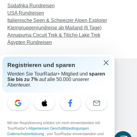
Südafrika Rundreisen
berühmtesten und kulturell bedeutendsten Stätten
USA Rundreisen
Armeniens, darunter auch einige sehr
Italienische Seen & Schweizer Alpen Explorer
einzigartige und abseits der üblichen Pfade
Kleingruppenrundreise ab Mailand (6 Tage)
gelegene Orte. Mariam hat immer dafür gesorgt,
Annapurna Circuit Trek & Tilicho Lake Trek
dass wir das beste Erlebnis hatten und war
Ägypten Rundreisen
flexibel, was den Zeitplan anging. Vielen Dank an
Mariam und The Caucasus Tour für dieses
einmalige Erlebnis.
Registrieren und sparen
Werden Sie TourRadar+ Mitglied und
sparen
Support
Sie bis zu 7%
auf alle 50.000 unserer
Kontakt
Abenteuer.
Deutschland +49 157 3599 5047
Österreich +43 720 116651
Schweiz +41 225 183 195
E-Mail: support@tourradar.com
Sprache auswählen
Mit der Registrierung erkläre ich mich einverstanden mit
EN
DE
ES
FR
NL
TourRadar's
Allgemeinen Geschäftsbedingungen
,
Datenschutzerklärung
, von TourRadar einverstanden und
Copyright © TourRadar. Alle Rechte vorbehalten.