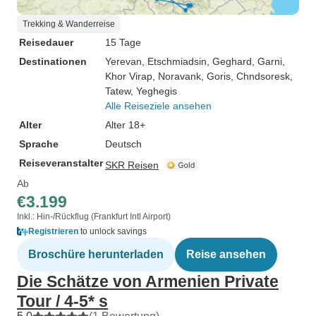
Trekking & Wanderreise
Reisedauer
15 Tage
Destinationen
Yerevan
, Etschmiadsin
, Geghard
, Garni
,
Khor Virap
, Noravank
, Goris
, Chndsoresk
,
Tatew
, Yeghegis
Alle Reiseziele ansehen
Alter
Alter 18+
Sprache
Deutsch
Reiseveranstalter
SKR Reisen
Ab
€3.199
Inkl.: Hin-/Rückflug (Frankfurt Intl Airport)
Registrieren
to unlock savings
Broschüre herunterladen
Reise ansehen
Die Schätze von Armenien Private
Tour / 4-5* s