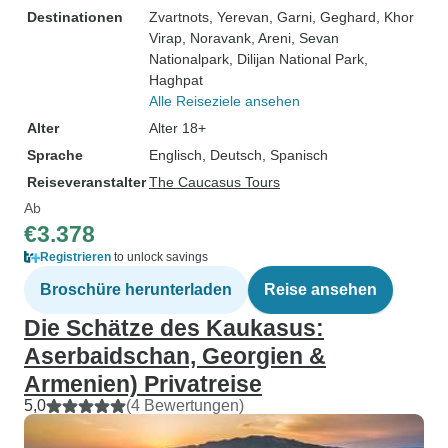
Destinationen
Zvartnots
, Yerevan
, Garni
, Geghard
, Khor
Virap
, Noravank
, Areni
, Sevan
Nationalpark
, Dilijan National Park
,
Haghpat
Alle Reiseziele ansehen
Alter
Alter 18+
Sprache
Englisch, Deutsch, Spanisch
Reiseveranstalter
The Caucasus Tours
Ab
€3.378
Registrieren
to unlock savings
Broschüre herunterladen
Reise ansehen
Die Schätze des Kaukasus:
Aserbaidschan, Georgien &
Armenien) Privatreise
5,0
(4 Bewertungen)