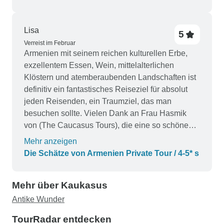
Lisa
5
Verreist im Februar
Armenien mit seinem reichen kulturellen Erbe,
exzellentem Essen, Wein, mittelalterlichen
Klöstern und atemberaubenden Landschaften ist
definitiv ein fantastisches Reiseziel für absolut
jeden Reisenden, ein Traumziel, das man
besuchen sollte. Vielen Dank an Frau Hasmik
von (The Caucasus Tours), die eine so schöne
Reiseroute mit der perfekten Mischung aus
Mehr anzeigen
wichtigen historischen Stätten, Natur, Essen und
Die Schätze von Armenien Private Tour / 4-5* s
Wein geplant hat. Wir haben viel über Armenien
gelernt, da wir eine ausgezeichnete Reiseleiterin
Mehr über Kaukasus
(Mariam Ghazarian) hatten, die sehr professionell
und kenntnisreich war und ein faszinierendes,
Antike Wunder
scharfes Gedächtnis für die alte Geschichte
TourRadar entdecken
Armeniens hatte. Die Tour umfasste die