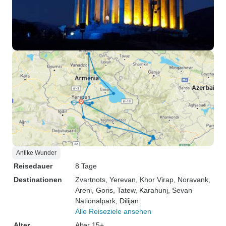
Antike Wunder
Reisedauer
8 Tage
Destinationen
Zvartnots
, Yerevan
, Khor Virap
, Noravank
,
Areni
, Goris
, Tatew
, Karahunj
, Sevan
Nationalpark
, Dilijan
Alle Reiseziele ansehen
Alter
Alter 15+