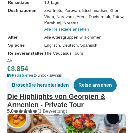
Reisedauer
10 Tage
Destinationen
Zvartnots
, Yerevan
, Etschmiadsin
, Khor
Virap
, Noravank
, Areni
, Dschermuk
, Tatew
,
Karahunj
, Noratus
Alle Reiseziele ansehen
Alter
Alle Altersgruppen willkommen
Sprache
Englisch, Deutsch, Spanisch
Reiseveranstalter
The Caucasus Tours
Ab
€3.854
Registrieren
to unlock savings
Broschüre herunterladen
Reise ansehen
Die Highlights von Georgien &
Armenien - Private Tour
5,0
(1 Bewertung)