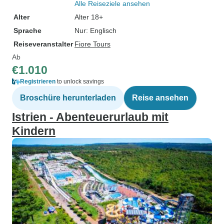
Alle Reiseziele ansehen
Alter
Alter 18+
Sprache
Nur: Englisch
Reiseveranstalter
Fiore Tours
Ab
€1.010
Registrieren
to unlock savings
Broschüre herunterladen
Reise ansehen
Istrien - Abenteuerurlaub mit
Kindern