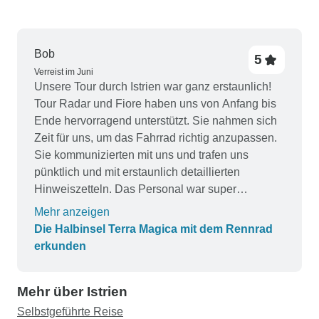
Bob
5
Verreist im Juni
Unsere Tour durch Istrien war ganz erstaunlich!
Tour Radar und Fiore haben uns von Anfang bis
Ende hervorragend unterstützt. Sie nahmen sich
Zeit für uns, um das Fahrrad richtig anzupassen.
Sie kommunizierten mit uns und trafen uns
pünktlich und mit erstaunlich detaillierten
Hinweiszetteln. Das Personal war super
freundlich, hilfsbereit und total daran interessiert,
Mehr anzeigen
dass wir das beste Erlebnis haben. Die
Die Halbinsel Terra Magica mit dem Rennrad
Unterbringung war erstklassig. Auch das Essen
erkunden
war ausgezeichnet. Wir haben schon viele
organisierte Radtouren gemacht, aber dies war
Mehr über Istrien
unsere erste selbstgeführte Tour....wir würden sie
sofort wieder machen!
Selbstgeführte Reise