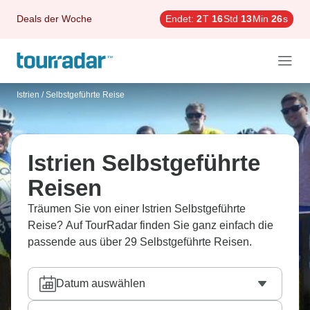
Deals der Woche
Endet:
2
T
16
Std
13
Min
25
s
Istrien
/
Selbstgeführte Reise
Istrien Selbstgeführte
Reisen
Träumen Sie von einer Istrien Selbstgeführte
Reise? Auf TourRadar finden Sie ganz einfach die
passende aus über 29 Selbstgeführte Reisen.
Datum auswählen