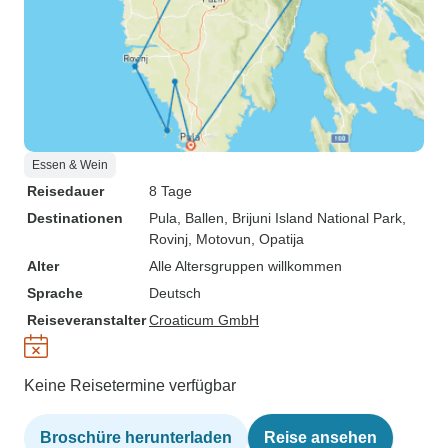
Essen & Wein
Reisedauer
8 Tage
Destinationen
Pula
, Ballen
, Brijuni Island National Park
,
Rovinj
, Motovun
, Opatija
Alter
Alle Altersgruppen willkommen
Sprache
Deutsch
Reiseveranstalter
Croaticum GmbH
Keine Reisetermine verfügbar
Broschüre herunterladen
Reise ansehen