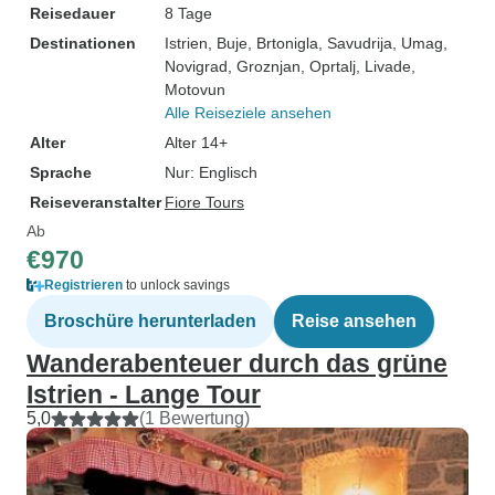
Reisedauer
8 Tage
Destinationen
Istrien
, Buje
, Brtonigla
, Savudrija
, Umag
,
Novigrad
, Groznjan
, Oprtalj
, Livade
,
Motovun
Alle Reiseziele ansehen
Alter
Alter 14+
Sprache
Nur: Englisch
Reiseveranstalter
Fiore Tours
Ab
€970
Registrieren
to unlock savings
Broschüre herunterladen
Reise ansehen
Wanderabenteuer durch das grüne
Istrien - Lange Tour
5,0
(1 Bewertung)