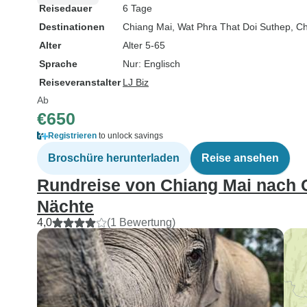
Reisedauer
6 Tage
Destinationen
Chiang Mai
, Wat Phra That Doi Suthep
, C
Alter
Alter 5-65
Sprache
Nur: Englisch
Reiseveranstalter
LJ Biz
Ab
€650
Registrieren
to unlock savings
Broschüre herunterladen
Reise ansehen
Rundreise von Chiang Mai nach C
Nächte
4,0
(1 Bewertung)