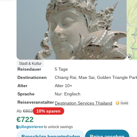
Stadt & Kultur
Reisedauer
5 Tage
Destinationen
Chiang Rai
, Mae Sai
, Golden Triangle Par
Alter
Alter 10+
Sprache
Nur: Englisch
Reiseveranstalter
Destination Services Thailand
Ab
€802
10% sparen
€722
Registrieren
to unlock savings
Broschüre herunterladen
Reise ansehen