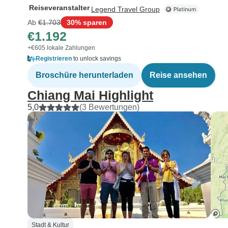
Reiseveranstalter
Legend Travel Group
Ab
€1.703
30% sparen
€1.192
+€605 lokale Zahlungen
Registrieren
to unlock savings
Broschüre herunterladen
Reise ansehen
Chiang Mai Highlight
5,0
(3 Bewertungen)
Stadt & Kultur