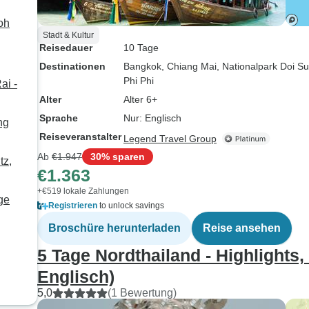
oh
Stadt & Kultur
Reisedauer
10 Tage
Destinationen
Bangkok
, Chiang Mai
, Nationalpark Doi S
Phi Phi
ai -
Alter
Alter 6+
Sprache
Nur: Englisch
ng
Reiseveranstalter
Legend Travel Group
Ab
€1.947
30% sparen
tz,
€1.363
+€519 lokale Zahlungen
ge
Registrieren
to unlock savings
Broschüre herunterladen
Reise ansehen
5 Tage Nordthailand - Highlights,
Englisch)
5,0
(1 Bewertung)