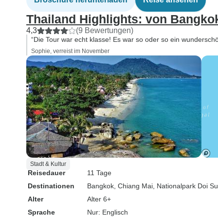
Thailand Highlights: von Bangko
4,3
(9 Bewertungen)
“Die Tour war echt klasse! Es war so oder so ein wunderschö
Sophie, verreist im November
Stadt & Kultur
Reisedauer
11 Tage
Destinationen
Bangkok
, Chiang Mai
, Nationalpark Doi S
Alter
Alter 6+
Sprache
Nur: Englisch