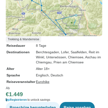
Trekking & Wanderreise
Reisedauer
8 Tage
Destinationen
Berchtesgaden
, Lofer
, Saalfelden
, Reit im
Winkl
, Unterwössen
, Chiemsee
, Aschau im
Chiemgau
, Prien am Chiemsee
Alter
Alter 18+
Sprache
Englisch, Deutsch
Reiseveranstalter
Eurohike
Ab
€1.449
Registrieren
to unlock savings
Broschüre herunterladen
Reise ansehen