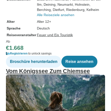
Ilm
, Deining
, Neumarkt
, Holnstein
,
Berching
, Dietfurt
, Riedenburg
, Kelheim
Alle Reiseziele ansehen
Alter
Alter 12+
Sprache
Deutsch
Reiseveranstalter
Feuer und Eis Touristik
Ab
€1.668
Registrieren
to unlock savings
Broschüre herunterladen
Reise ansehen
Vom Königssee Zum Chiemsee