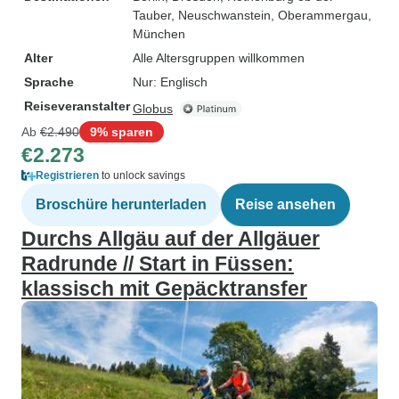
Tauber
, Neuschwanstein
, Oberammergau
,
München
Alter
Alle Altersgruppen willkommen
Sprache
Nur: Englisch
Reiseveranstalter
Globus
Ab
€2.490
9% sparen
€2.273
Registrieren
to unlock savings
Broschüre herunterladen
Reise ansehen
Durchs Allgäu auf der Allgäuer
Radrunde // Start in Füssen:
klassisch mit Gepäcktransfer