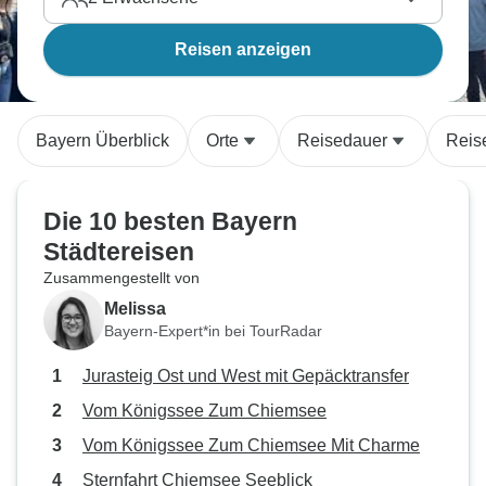
Reisen anzeigen
Bayern Überblick
Orte
Reisedauer
Reis
Die 10 besten Bayern
Städtereisen
Zusammengestellt von
Melissa
Bayern-Expert*in bei TourRadar
Jurasteig Ost und West mit Gepäcktransfer
Vom Königssee Zum Chiemsee
Vom Königssee Zum Chiemsee Mit Charme
Sternfahrt Chiemsee Seeblick