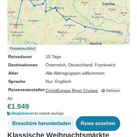
Flusskreuzfahrt
Reisedauer
10 Tage
Destinationen
Österreich
, Deutschland
, Frankreich
Alter
Alle Altersgruppen willkommen
Sprache
Nur: Englisch
Reiseveranstalter
CroisiEurope River Cruises
Ab
€1.949
Registrieren
to unlock savings
Broschüre herunterladen
Reise ansehen
Klassische Weihnachtsmärkte