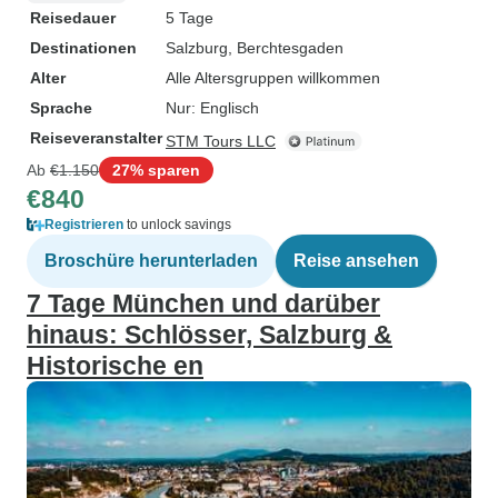
Reisedauer
5 Tage
Destinationen
Salzburg
, Berchtesgaden
Alter
Alle Altersgruppen willkommen
Sprache
Nur: Englisch
Reiseveranstalter
STM Tours LLC
Ab
€1.150
27% sparen
€840
Registrieren
to unlock savings
Broschüre herunterladen
Reise ansehen
7 Tage München und darüber
hinaus: Schlösser, Salzburg &
Historische en