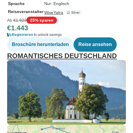
Sprache
Nur: Englisch
Reiseveranstalter
WiseYatra
Ab
€1.923
25% sparen
€1.443
Registrieren
to unlock savings
Broschüre herunterladen
Reise ansehen
ROMANTISCHES DEUTSCHLAND