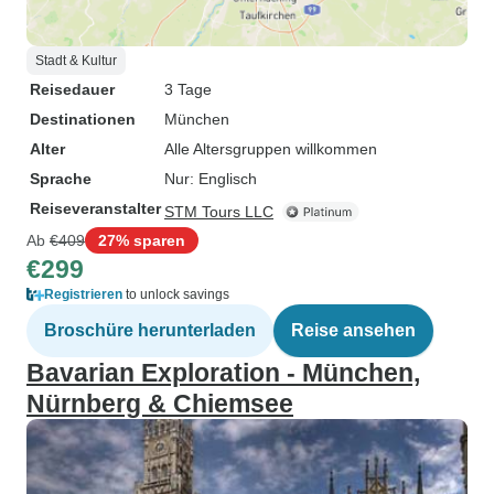
Stadt & Kultur
Reisedauer
3 Tage
Destinationen
München
Alter
Alle Altersgruppen willkommen
Sprache
Nur: Englisch
Reiseveranstalter
STM Tours LLC
Ab
€409
27% sparen
€299
Registrieren
to unlock savings
Broschüre herunterladen
Reise ansehen
Bavarian Exploration - München,
Nürnberg & Chiemsee