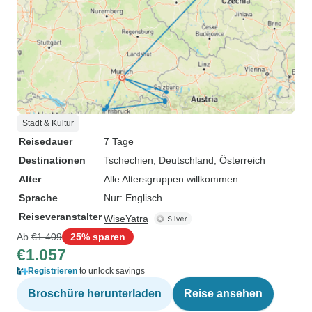
Stadt & Kultur
Reisedauer
7 Tage
Destinationen
Tschechien
, Deutschland
, Österreich
Alter
Alle Altersgruppen willkommen
Sprache
Nur: Englisch
Reiseveranstalter
WiseYatra
Ab
€1.409
25% sparen
€1.057
Registrieren
to unlock savings
Broschüre herunterladen
Reise ansehen