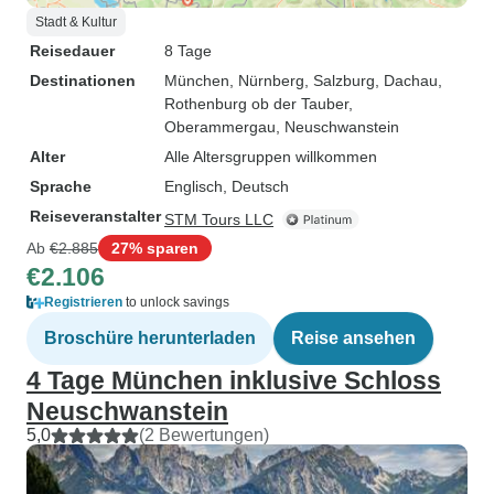
Stadt & Kultur
Reisedauer
8 Tage
Destinationen
München
, Nürnberg
, Salzburg
, Dachau
,
Rothenburg ob der Tauber
,
Oberammergau
, Neuschwanstein
Alter
Alle Altersgruppen willkommen
Sprache
Englisch, Deutsch
Reiseveranstalter
STM Tours LLC
Ab
€2.885
27% sparen
€2.106
Registrieren
to unlock savings
Broschüre herunterladen
Reise ansehen
4 Tage München inklusive Schloss
Neuschwanstein
5,0
(2 Bewertungen)