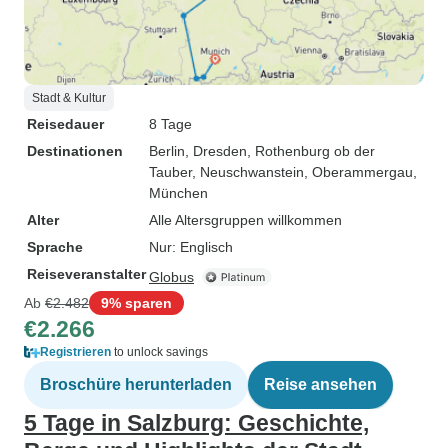
Stadt & Kultur
Reisedauer
8 Tage
Destinationen
Berlin
, Dresden
, Rothenburg ob der
Tauber
, Neuschwanstein
, Oberammergau
,
München
Alter
Alle Altersgruppen willkommen
Sprache
Nur: Englisch
Reiseveranstalter
Globus
Ab
€2.482
9% sparen
€2.266
Registrieren
to unlock savings
Broschüre herunterladen
Reise ansehen
5 Tage in Salzburg: Geschichte,