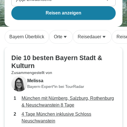
Reisen anzeigen
Bayern Überblick
Orte
Reisedauer
Reis
Die 10 besten Bayern Stadt &
Kulturn
Zusammengestellt von
Melissa
Bayern-Expert*in bei TourRadar
München mit Nürnberg, Salzburg, Rothenburg
& Neuschwanstein 8 Tage
4 Tage München inklusive Schloss
Neuschwanstein