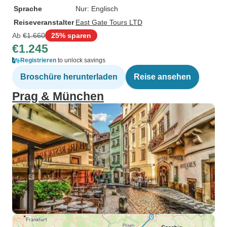
Sprache
Nur: Englisch
Reiseveranstalter
East Gate Tours LTD
Ab
€1.660
25% sparen
€1.245
Registrieren
to unlock savings
Broschüre herunterladen
Reise ansehen
Prag & München