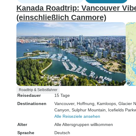
Kanada Roadtrip: Vancouver Vib
(einschließlich Canmore)
Roadtrip & Selbstfahrer
Reisedauer
15 Tage
Destinationen
Vancouver
, Hoffnung
, Kamloops
, Glacier 
Canyon
, Sulphur Mountain
, Icefields Park
Alle Reiseziele ansehen
Alter
Alle Altersgruppen willkommen
Sprache
Deutsch