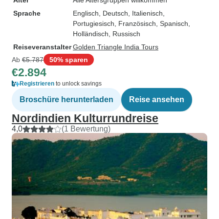
Alter
Alle Altersgruppen willkommen
Sprache
Englisch, Deutsch, Italienisch,
Portugiesisch, Französisch, Spanisch,
Holländisch, Russisch
Reiseveranstalter
Golden Triangle India Tours
Ab
€5.787
50% sparen
€2.894
Registrieren
to unlock savings
Broschüre herunterladen
Reise ansehen
Nordindien Kulturrundreise
4,0
(1 Bewertung)