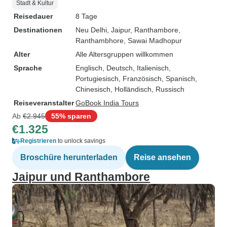
Stadt & Kultur
Reisedauer
8 Tage
Destinationen
Neu Delhi
, Jaipur
, Ranthambore
,
Ranthambhore
, Sawai Madhopur
Alter
Alle Altersgruppen willkommen
Sprache
Englisch, Deutsch, Italienisch,
Portugiesisch, Französisch, Spanisch,
Chinesisch, Holländisch, Russisch
Reiseveranstalter
GoBook India Tours
Ab
€2.945
55% sparen
€1.325
Registrieren
to unlock savings
Broschüre herunterladen
Reise ansehen
Jaipur und Ranthambore