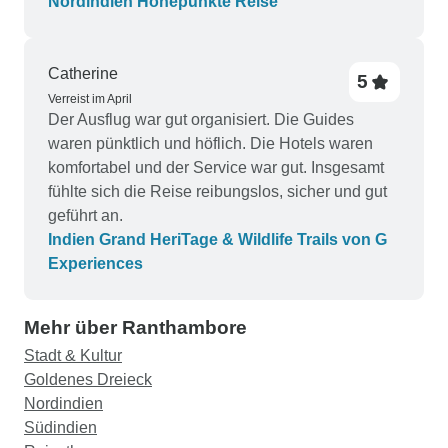
Nordindien Höhepunkte Reise
die meisten waren sauber und boten guten
Service. Wir haben uns gut umsorgt gefühlt.
Catherine
5
Verreist im April
Der Ausflug war gut organisiert. Die Guides
waren pünktlich und höflich. Die Hotels waren
komfortabel und der Service war gut. Insgesamt
fühlte sich die Reise reibungslos, sicher und gut
geführt an.
Indien Grand HeriTage & Wildlife Trails von G
Experiences
Mehr über Ranthambore
Stadt & Kultur
Goldenes Dreieck
Nordindien
Südindien