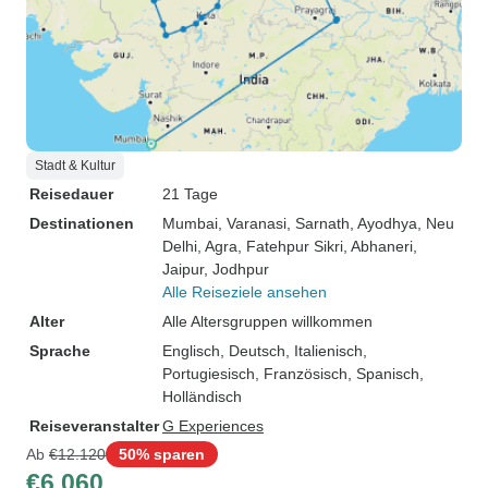
Stadt & Kultur
Reisedauer
21 Tage
Destinationen
Mumbai
, Varanasi
, Sarnath
, Ayodhya
, Neu
Delhi
, Agra
, Fatehpur Sikri
, Abhaneri
,
Jaipur
, Jodhpur
Alle Reiseziele ansehen
Alter
Alle Altersgruppen willkommen
Sprache
Englisch, Deutsch, Italienisch,
Portugiesisch, Französisch, Spanisch,
Holländisch
Reiseveranstalter
G Experiences
Ab
€12.120
50% sparen
€6.060