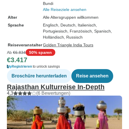
Bundi
Alle Reiseziele ansehen
Alter
Alle Altersgruppen willkommen
Sprache
Englisch, Deutsch, Italienisch,
Portugiesisch, Französisch, Spanisch,
Holländisch, Russisch
Reiseveranstalter
Golden Triangle India Tours
Ab
€6.834
50% sparen
€3.417
Registrieren
to unlock savings
Broschüre herunterladen
Reise ansehen
Rajasthan Kulturreise In-Depth
4,3
(6 Bewertungen)