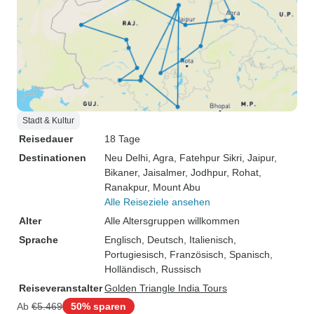
Stadt & Kultur
Reisedauer
18 Tage
Destinationen
Neu Delhi
, Agra
, Fatehpur Sikri
, Jaipur
,
Bikaner
, Jaisalmer
, Jodhpur
, Rohat
,
Ranakpur
, Mount Abu
Alle Reiseziele ansehen
Alter
Alle Altersgruppen willkommen
Sprache
Englisch, Deutsch, Italienisch,
Portugiesisch, Französisch, Spanisch,
Holländisch, Russisch
Reiseveranstalter
Golden Triangle India Tours
Ab
€5.469
50% sparen