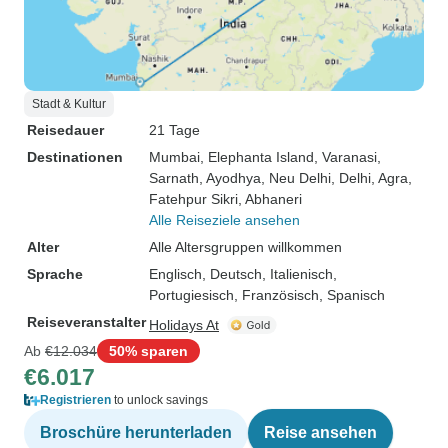
Stadt & Kultur
Reisedauer
21 Tage
Destinationen
Mumbai
, Elephanta Island
, Varanasi
,
Sarnath
, Ayodhya
, Neu Delhi
, Delhi
, Agra
,
Fatehpur Sikri
, Abhaneri
Alle Reiseziele ansehen
Alter
Alle Altersgruppen willkommen
Sprache
Englisch, Deutsch, Italienisch,
Portugiesisch, Französisch, Spanisch
Reiseveranstalter
Holidays At
Ab
€12.034
50% sparen
€6.017
Registrieren
to unlock savings
Broschüre herunterladen
Reise ansehen