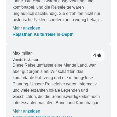
führte. Die Hotels waren ausgezeichnet und
komfortabel, und die Reiseleiter waren
unglaublich sachkundig. Sie erzählten nicht nur
historische Fakten, sondern auch wenig bekannte
Geschichten, die die Reise noch interessanter
Mehr anzeigen
machten. Der Fahrer war hervorragend, und die
Rajasthan Kulturreise In-Depth
langen Fahrten waren nie ein Problem. Die
Wildtiersafari in Ranthambore war ein
Höhepunkt, ebenso wie die atemberaubenden
Maximilian
4
Paläste in Udaipur. Diese Tour ist ein Muss für
Verreist im Januar
jeden, der das indische Erbe erkunden möchte.
Diese Reise umfasste eine Menge Land, war
aber gut organisiert. Wir schätzten das
komfortable Fahrzeug und die reibungslose
Planung. Unsere Reiseleiter waren informativ
und viele erzählten lokale Legenden und
Geschichten, die die Sehenswürdigkeiten noch
interessanter machten. Bundi und Kumbhalgarh
waren ruhiger, aber atemberaubend. Einige
Mehr anzeigen
Hotels könnten eine Überholung vertragen, aber