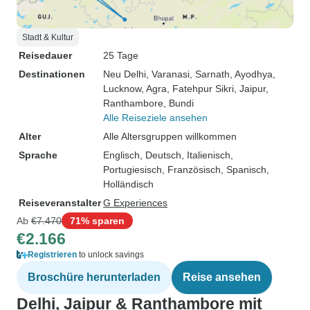
Stadt & Kultur
Reisedauer
25 Tage
Destinationen
Neu Delhi
, Varanasi
, Sarnath
, Ayodhya
,
Lucknow
, Agra
, Fatehpur Sikri
, Jaipur
,
Ranthambore
, Bundi
Alle Reiseziele ansehen
Alter
Alle Altersgruppen willkommen
Sprache
Englisch, Deutsch, Italienisch,
Portugiesisch, Französisch, Spanisch,
Holländisch
Reiseveranstalter
G Experiences
Ab
€7.470
71% sparen
€2.166
Registrieren
to unlock savings
Broschüre herunterladen
Reise ansehen
Delhi, Jaipur & Ranthambore mit