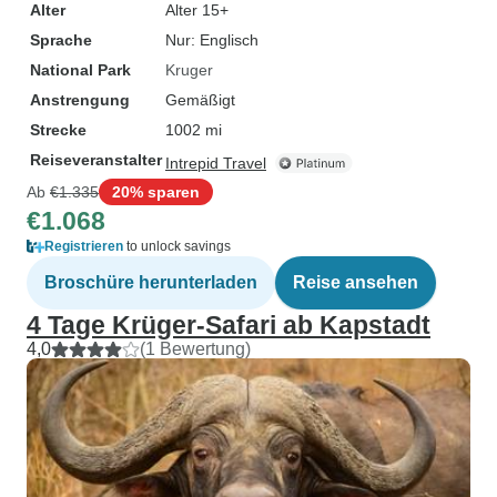
Alter
Alter 15+
Sprache
Nur: Englisch
National Park
Kruger
Anstrengung
Gemäßigt
Strecke
1002 mi
Reiseveranstalter
Intrepid Travel
Ab
€1.335
20% sparen
€1.068
Registrieren
to unlock savings
Broschüre herunterladen
Reise ansehen
4 Tage Krüger-Safari ab Kapstadt
4,0
(1 Bewertung)