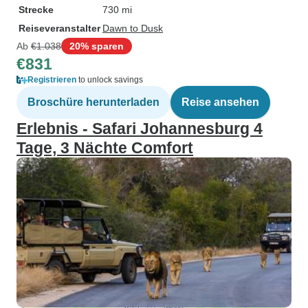
Strecke
730 mi
Reiseveranstalter
Dawn to Dusk
Ab
€1.038
20% sparen
€831
Registrieren
to unlock savings
Broschüre herunterladen
Reise ansehen
Erlebnis - Safari Johannesburg 4
Tage, 3 Nächte Comfort