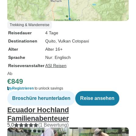
Trekking & Wanderreise
Reisedauer
4 Tage
Destinationen
Quito
, Vulkan Cotopaxi
Alter
Alter 16+
Sprache
Nur: Englisch
Reiseveranstalter
ASI Reisen
Ab
€849
Registrieren
to unlock savings
Broschüre herunterladen
Reise ansehen
Ecuador Hochland
Familienabenteuer
5,0
(1 Bewertung)