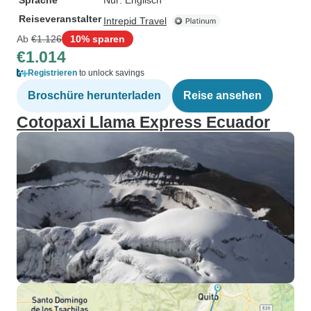
Sprache
Nur: Englisch
Reiseveranstalter
Intrepid Travel
Ab
€1.126
10% sparen
€1.014
Registrieren
to unlock savings
Broschüre herunterladen
Reise ansehen
Cotopaxi Llama Express Ecuador