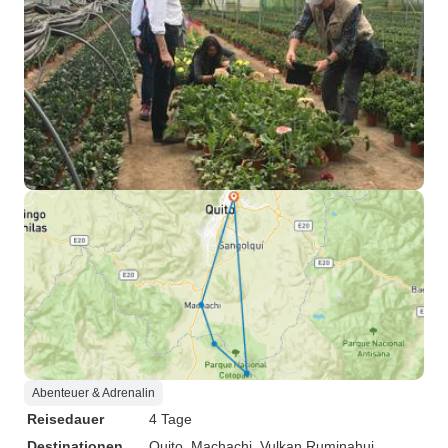
Abenteuer & Adrenalin
Reisedauer
4 Tage
Destinationen
Quito
, Machachi
, Vulkan Ruminahui
,