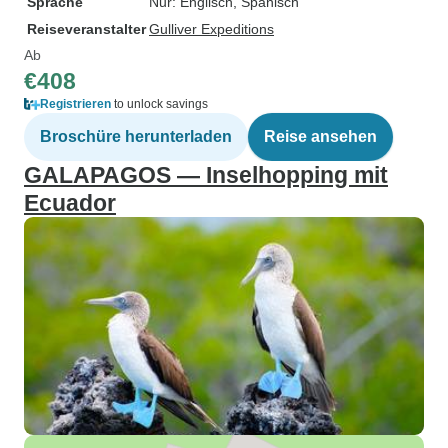
Sprache
Nur: Englisch, Spanisch
Reiseveranstalter
Gulliver Expeditions
Ab
€408
Registrieren
to unlock savings
Broschüre herunterladen
Reise ansehen
GALAPAGOS — Inselhopping mit
Ecuador