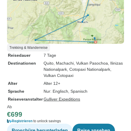
Trekking & Wanderreise
Reisedauer
7 Tage
Destinationen
Quito
, Machachi
, Vulkan Pasochoa
, Ilinizas
Nationalpark
, Cotopaxi Nationalpark
,
Vulkan Cotopaxi
Alter
Alter 12+
Sprache
Nur: Englisch, Spanisch
Reiseveranstalter
Gulliver Expeditions
Ab
€699
Registrieren
to unlock savings
Broschüre herunterladen
Reise ansehen