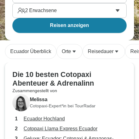
2
Erwachsene
Reisen anzeigen
Ecuador Überblick
Orte
Reisedauer
Rei
Die 10 besten Cotopaxi
Abenteuer & Adrenalinn
Zusammengestellt von
Melissa
Cotopaxi-Expert*in bei TourRadar
Ecuador Hochland
Cotopaxi Llama Express Ecuador
Geluxe: Ecuador: Cotopaxi & Amazonas-