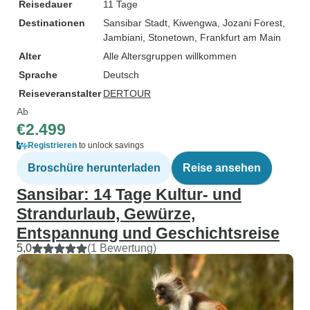
Reisedauer
11 Tage
Destinationen
Sansibar Stadt
, Kiwengwa
, Jozani Forest
,
Jambiani
, Stonetown
, Frankfurt am Main
Alter
Alle Altersgruppen willkommen
Sprache
Deutsch
Reiseveranstalter
DERTOUR
Ab
€2.499
Registrieren
to unlock savings
Broschüre herunterladen
Reise ansehen
Sansibar: 14 Tage Kultur- und
Strandurlaub, Gewürze,
Entspannung und Geschichtsreise
5,0
(1 Bewertung)