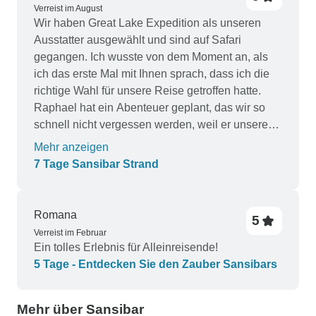
Verreist im August
Wir haben Great Lake Expedition als unseren
Ausstatter ausgewählt und sind auf Safari
gegangen. Ich wusste von dem Moment an, als
ich das erste Mal mit Ihnen sprach, dass ich die
richtige Wahl für unsere Reise getroffen hatte.
Raphael hat ein Abenteuer geplant, das wir so
schnell nicht vergessen werden, weil er unsere
Bedürfnisse erkannt hat! Sie haben unsere
Mehr anzeigen
Erwartungen übertroffen, weil sie wirklich wissen,
7 Tage Sansibar Strand
was sie tun, und aufgrund ihres Wissens und
ihrer Erfahrung. Außerdem haben sie uns sehr
geholfen, als wir aufgrund von Verspätungen und
Romana
5
Annullierungen von Flugzeugen Schwierigkeiten
Verreist im Februar
bei der Landung auf dem Kilimanjaro Flughafen
Ein tolles Erlebnis für Alleinreisende!
hatten. .
5 Tage - Entdecken Sie den Zauber Sansibars
Mehr über Sansibar