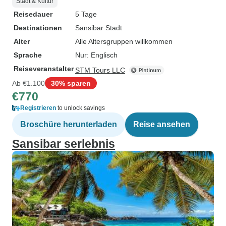
Stadt & Kultur
Reisedauer
5 Tage
Destinationen
Sansibar Stadt
Alter
Alle Altersgruppen willkommen
Sprache
Nur: Englisch
Reiseveranstalter
STM Tours LLC
Ab
€1.100
30% sparen
€770
Registrieren
to unlock savings
Broschüre herunterladen
Reise ansehen
Sansibar serlebnis