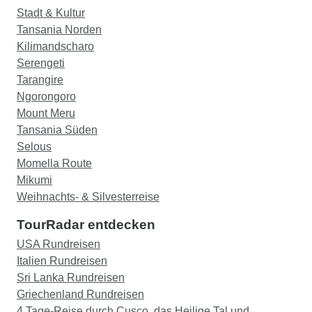
Stadt & Kultur
Tansania Norden
Kilimandscharo
Serengeti
Tarangire
Ngorongoro
Mount Meru
Tansania Süden
Selous
Momella Route
Mikumi
Weihnachts- & Silvesterreise
TourRadar entdecken
USA Rundreisen
Italien Rundreisen
Sri Lanka Rundreisen
Griechenland Rundreisen
4 Tage-Reise durch Cusco, das Heilige Tal und