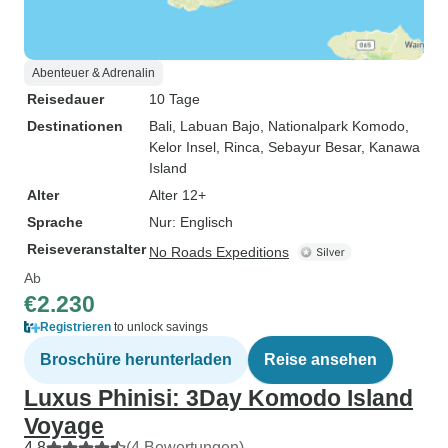
Abenteuer & Adrenalin
Reisedauer
10 Tage
Destinationen
Bali
, Labuan Bajo
, Nationalpark Komodo
,
Kelor Insel
, Rinca
, Sebayur Besar
, Kanawa
Island
Alter
Alter 12+
Sprache
Nur: Englisch
Reiseveranstalter
No Roads Expeditions
Ab
€2.230
Registrieren
to unlock savings
Broschüre herunterladen
Reise ansehen
Luxus Phinisi: 3Day Komodo Island
Voyage
4,8
(4 Bewertungen)