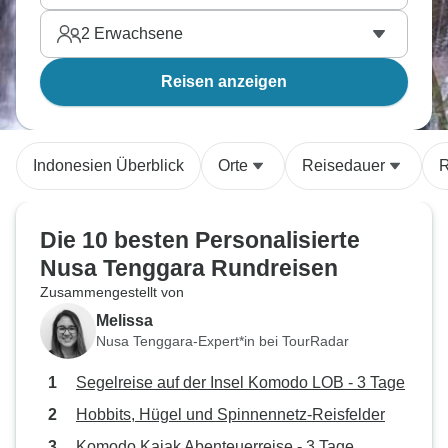
2
Erwachsene
Reisen anzeigen
Indonesien Überblick
Orte
Reisedauer
R
Die 10 besten Personalisierte
Nusa Tenggara Rundreisen
Zusammengestellt von
Melissa
Nusa Tenggara-Expert*in bei TourRadar
Segelreise auf der Insel Komodo LOB - 3 Tage
Hobbits, Hügel und Spinnennetz-Reisfelder
Komodo Kajak Abenteuerreise - 3 Tage