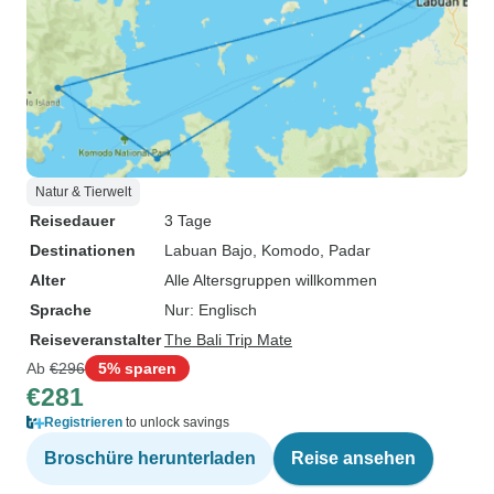
Natur & Tierwelt
Reisedauer
3 Tage
Destinationen
Labuan Bajo
, Komodo
, Padar
Alter
Alle Altersgruppen willkommen
Sprache
Nur: Englisch
Reiseveranstalter
The Bali Trip Mate
Ab
€296
5% sparen
€281
Registrieren
to unlock savings
Broschüre herunterladen
Reise ansehen