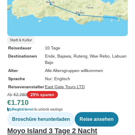
Stadt & Kultur
Reisedauer
10 Tage
Destinationen
Ende
, Bajawa
, Ruteng
, Wae Rebo
, Labuan
Bajo
Alter
Alle Altersgruppen willkommen
Sprache
Nur: Englisch
Reiseveranstalter
East Gate Tours LTD
Ab
€2.280
25% sparen
€1.710
Registrieren
to unlock savings
Broschüre herunterladen
Reise ansehen
Moyo Island 3 Tage 2 Nacht