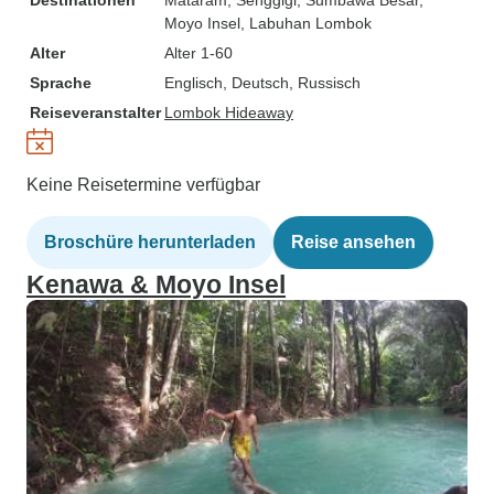
Destinationen
Mataram
, Senggigi
, Sumbawa Besar
,
Moyo Insel
, Labuhan Lombok
Alter
Alter 1-60
Sprache
Englisch, Deutsch, Russisch
Reiseveranstalter
Lombok Hideaway
Keine Reisetermine verfügbar
Broschüre herunterladen
Reise ansehen
Kenawa & Moyo Insel