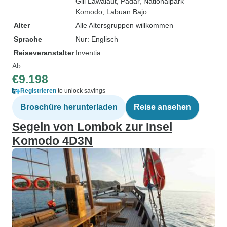
Gili Lawalaut
, Padar
, Nationalpark
Komodo
, Labuan Bajo
Alter
Alle Altersgruppen willkommen
Sprache
Nur: Englisch
Reiseveranstalter
Inventia
Ab
€9.198
Registrieren
to unlock savings
Broschüre herunterladen
Reise ansehen
Segeln von Lombok zur Insel
Komodo 4D3N