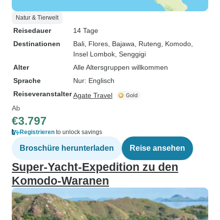
Natur & Tierwelt
Reisedauer
14 Tage
Destinationen
Bali
, Flores
, Bajawa
, Ruteng
, Komodo
,
Insel Lombok
, Senggigi
Alter
Alle Altersgruppen willkommen
Sprache
Nur: Englisch
Reiseveranstalter
Agate Travel
Ab
€3.797
Registrieren
to unlock savings
Broschüre herunterladen
Reise ansehen
Super-Yacht-Expedition zu den
Komodo-Waranen