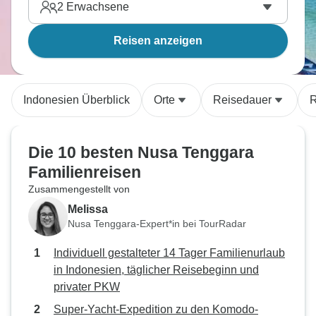
2
Erwachsene
Reisen anzeigen
Indonesien Überblick
Orte
Reisedauer
R
Die 10 besten Nusa Tenggara
Familienreisen
Zusammengestellt von
Melissa
Nusa Tenggara-Expert*in bei TourRadar
Individuell gestalteter 14 Tager Familienurlaub
in Indonesien, täglicher Reisebeginn und
privater PKW
Super-Yacht-Expedition zu den Komodo-