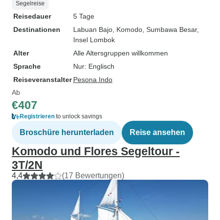
Segelreise
Reisedauer
5 Tage
Destinationen
Labuan Bajo
, Komodo
, Sumbawa Besar
,
Insel Lombok
Alter
Alle Altersgruppen willkommen
Sprache
Nur: Englisch
Reiseveranstalter
Pesona Indo
Ab
€407
Registrieren
to unlock savings
Broschüre herunterladen
Reise ansehen
Komodo und Flores Segeltour -
3T/2N
4,4
(17 Bewertungen)