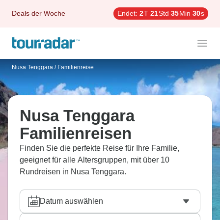
Deals der Woche
Endet:
2
T
21
Std
35
Min
29
s
Nusa Tenggara
/
Familienreise
Nusa Tenggara
Familienreisen
Finden Sie die perfekte Reise für Ihre Familie,
geeignet für alle Altersgruppen, mit über 10
Rundreisen in Nusa Tenggara.
Datum auswählen