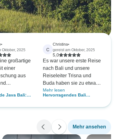
e
•
Christina
•
C
m Oktober, 2025
gereist am Oktober, 2025
5,0
ine großartige
Es war unsere erste Reise
t einer
nach Bali und unsere
ischung aus
Reiseleiter Trisna und
und
Buda haben sie zu etwas
Mehr lesen
n Ereignissen
ganz Besonderem
e Java Bali:
Hervorragendes Bali
keiten zum
gemacht. Sie haben immer
rte Rundreise
Privatreise
inkaufen und
versucht, uns alles zu
ar der beste
zeigen, alles zu erklären
 Da er die
und dafür gesorgt, dass wir
Mehr ansehen
i Wochen
uns wohlfühlten und die
erlief die Tour
Reise genießen konnten.