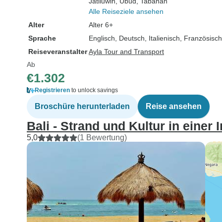
Jatiluwih
, Ubud
, Tabanan
Alle Reiseziele ansehen
Alter
Alter 6+
Sprache
Englisch, Deutsch, Italienisch, Französisc
Reiseveranstalter
Ayla Tour and Transport
Ab
€1.302
Registrieren
to unlock savings
Broschüre herunterladen
Reise ansehen
Bali - Strand und Kultur in einer I
5,0
(1 Bewertung)