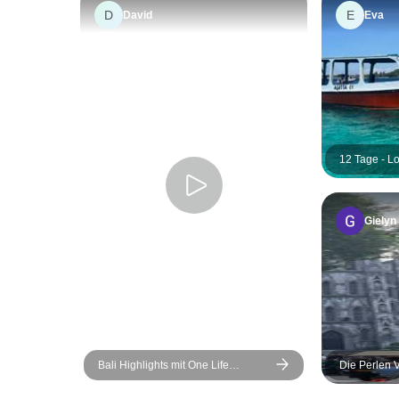
D
E
David
Eva
12 Tage - L
Gielyn
Bali Highlights mit One Life
Die Perlen 
Adventures 12 Tage
Tage