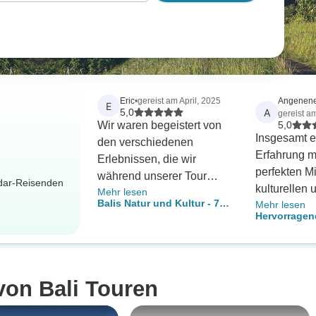
Eric
•
gereist am April, 2025
Angenen
E
A
5,0
gereist a
Wir waren begeistert von
5,0
Insgesamt e
den verschiedenen
Erfahrung mi
Erlebnissen, die wir
perfekten M
während unserer Tour
adar-Reisenden
kulturellen 
Mehr lesen
hatten. Vor allem der erste
Balis Natur und Kultur - 7
Mehr lesen
historische
Tag mit dem Dorferlebnis /
Hervorragend
Tage
und Möglich
Reisfladen, Wildwasser-
Privat gefüh
Wandern, E
Rafting und dem
Essen. AG w
Affenwald. Ein Minuspunkt
Reiseleiter.
- wir haben unser Hotel
von Bali Touren
ganzen zwe
upgegradet, so dass wir
dabei war, v
nicht mehr 3 Nächte in