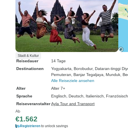
Stadt & Kultur
Reisedauer
14 Tage
Destinationen
Yogyakarta
, Borobudur
, Dataran-tinggi Di
Pemuteran
, Banjar Tegaljaya
, Munduk
, Be
Alle Reiseziele ansehen
Alter
Alter 7+
Sprache
Englisch, Deutsch, Italienisch, Französisc
Reiseveranstalter
Ayla Tour and Transport
Ab
€1.562
Registrieren
to unlock savings