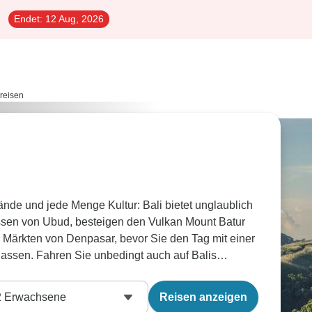
Endet:
12 Aug, 2026
reisen
de und jede Menge Kultur: Bali bietet unglaublich
assen von Ubud, besteigen den Vulkan Mount Batur
 Märkten von Denpasar, bevor Sie den Tag mit einer
lassen. Fahren Sie unbedingt auch auf Balis
de Aussichten auf Nusa Pendia, schnorcheln auf
immen auf den Gili Inseln mit Schildkröten.
2
Erwachsene
Reisen anzeigen