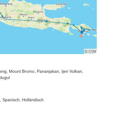
yeng
, Mount Bromo
, Pananjakan
, Ijen Vulkan
,
dugul
h, Spanisch, Holländisch