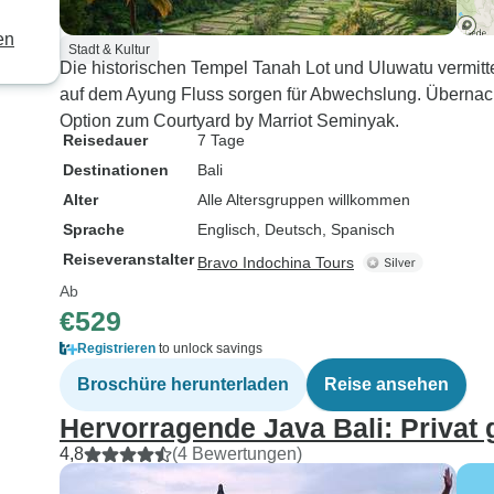
en
Stadt & Kultur
Die historischen Tempel Tanah Lot und Uluwatu vermitte
auf dem Ayung Fluss sorgen für Abwechslung. Übernac
Option zum Courtyard by Marriot Seminyak.
Reisedauer
7 Tage
Destinationen
Bali
Alter
Alle Altersgruppen willkommen
Sprache
Englisch, Deutsch, Spanisch
Reiseveranstalter
Bravo Indochina Tours
Ab
€529
Registrieren
to unlock savings
Broschüre herunterladen
Reise ansehen
Hervorragende Java Bali: Privat 
4,8
(4 Bewertungen)