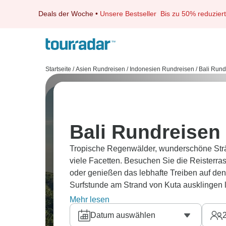
Deals der Woche
•
Unsere Bestseller
Bis zu 50% reduziert
Startseite
/
Asien Rundreisen
/
Indonesien Rundreisen
/
Bali Rund
Bali Rundreisen
Tropische Regenwälder, wunderschöne Strän
viele Facetten. Besuchen Sie die Reisterr
oder genießen das lebhafte Treiben auf den
Surfstunde am Strand von Kuta ausklingen 
Nachbarinseln und genießen atemberauben
Mehr lesen
Nusa Lembongan mit Mantarochen oder schw
Datum auswählen