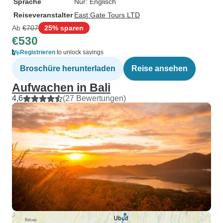
Sprache
Nur: Englisch
Reiseveranstalter
East Gate Tours LTD
Ab
€707
25% sparen
€530
Registrieren
to unlock savings
Broschüre herunterladen
Reise ansehen
Aufwachen in Bali
4,6
(27 Bewertungen)