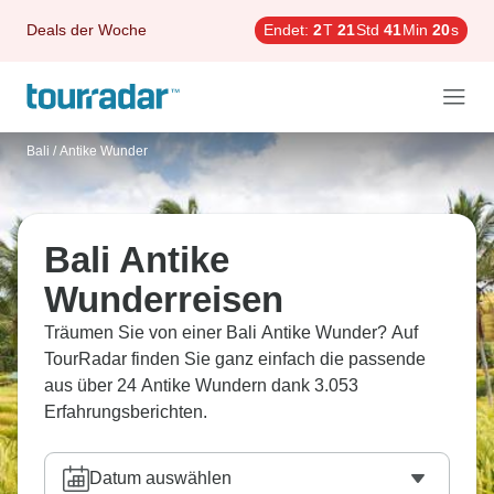
Deals der Woche
Endet:
2
T
21
Std
41
Min
19
s
Bali
/
Antike Wunder
Bali Antike
Wunderreisen
Träumen Sie von einer Bali Antike Wunder? Auf
TourRadar finden Sie ganz einfach die passende
aus über 24 Antike Wundern dank 3.053
Erfahrungsberichten.
Datum auswählen