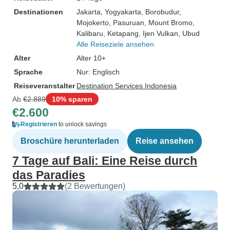
Destinationen
Jakarta
, Yogyakarta
, Borobudur
,
Mojokerto
, Pasuruan
, Mount Bromo
,
Kalibaru
, Ketapang
, Ijen Vulkan
, Ubud
Alle Reiseziele ansehen
Alter
Alter 10+
Sprache
Nur: Englisch
Reiseveranstalter
Destination Services Indonesia
Ab
€2.889
10% sparen
€2.600
Registrieren
to unlock savings
Broschüre herunterladen
Reise ansehen
7 Tage auf Bali: Eine Reise durch
das Paradies
5,0
(2 Bewertungen)