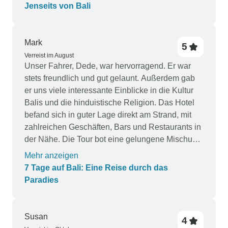
ich könnte das alles noch einmal machen.
Jenseits von Bali
Mark
5
Verreist im August
Unser Fahrer, Dede, war hervorragend. Er war
stets freundlich und gut gelaunt. Außerdem gab
er uns viele interessante Einblicke in die Kultur
Balis und die hinduistische Religion. Das Hotel
befand sich in guter Lage direkt am Strand, mit
zahlreichen Geschäften, Bars und Restaurants in
der Nähe. Die Tour bot eine gelungene Mischung
aus kulturellen und naturbezogenen
Mehr anzeigen
Sehenswürdigkeiten.
7 Tage auf Bali: Eine Reise durch das
Paradies
Susan
4