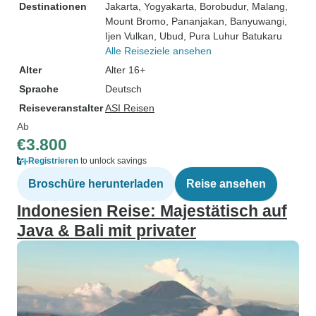
Destinationen
Jakarta
, Yogyakarta
, Borobudur
, Malang
,
Mount Bromo
, Pananjakan
, Banyuwangi
,
Ijen Vulkan
, Ubud
, Pura Luhur Batukaru
Alle Reiseziele ansehen
Alter
Alter 16+
Sprache
Deutsch
Reiseveranstalter
ASI Reisen
Ab
€3.800
Registrieren
to unlock savings
Broschüre herunterladen
Reise ansehen
Indonesien Reise: Majestätisch auf
Java & Bali mit privater