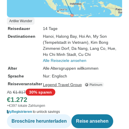
Antike Wunder
Reisedauer
14 Tage
Destinationen
Hanoi
, Halong Bay
, Hoi An
, My Son
(Tempelstadt in Vietnam)
, Kim Bong
Zimmerei Dorf
, Da Nang
, Lang Co
, Hue
,
Ho Chi Minh Stadt
, Cu Chi
Alle Reiseziele ansehen
Alter
Alle Altersgruppen willkommen
Sprache
Nur: Englisch
Reiseveranstalter
Legend Travel Group
Ab
€1.817
30% sparen
€1.272
+€397 lokale Zahlungen
Registrieren
to unlock savings
Broschüre herunterladen
Reise ansehen