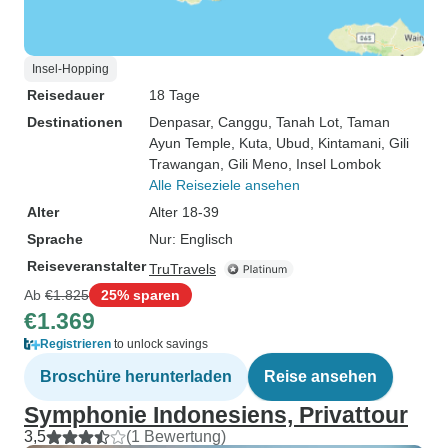
Insel-Hopping
Reisedauer
18 Tage
Destinationen
Denpasar
, Canggu
, Tanah Lot
, Taman
Ayun Temple
, Kuta
, Ubud
, Kintamani
, Gili
Trawangan
, Gili Meno
, Insel Lombok
Alle Reiseziele ansehen
Alter
Alter 18-39
Sprache
Nur: Englisch
Reiseveranstalter
TruTravels
Ab
€1.825
25% sparen
€1.369
Registrieren
to unlock savings
Broschüre herunterladen
Reise ansehen
Symphonie Indonesiens, Privattour
3,5
(1 Bewertung)