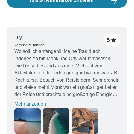
Alle 24 Rundreisen ansehen
Lily
5
Verreist im Januar
Wo soll ich anfangen!!! Meine Tour durch
Indonesien mit Monk und Orty war fantastisch.
Die Reise bestand aus einer Vielzahl von
Aktivitäten, die für jeden geeignet waren, wie z.B.
Kochkurse, Besuch von Reisfeldern, Schnorcheln
und vieles mehr! Monk war ein großartiger Leiter
der Reise und brachte eine großartige Energie
mit, die von Orty, der die Marketingabteilung
Mehr anzeigen
vertrat, in beeindruckender Weise
widergespiegelt wurde. Das Filmmaterial, die
Fotos, die Erinnerungen, die Stimmung und die
Aktivitäten waren fantastisch und ich wünschte,