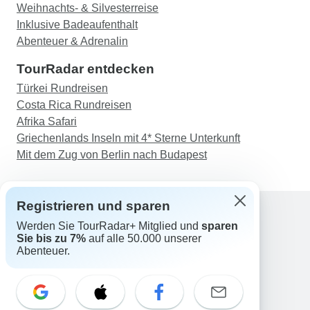
Weihnachts- & Silvesterreise
Inklusive Badeaufenthalt
Abenteuer & Adrenalin
TourRadar entdecken
Türkei Rundreisen
Costa Rica Rundreisen
Afrika Safari
Griechenlands Inseln mit 4* Sterne Unterkunft
Mit dem Zug von Berlin nach Budapest
Registrieren und sparen
Werden Sie TourRadar+ Mitglied und
sparen
Support
Sie bis zu 7%
auf alle 50.000 unserer
Kontakt
Abenteuer.
Deutschland +49 157 3599 5047
Österreich +43 720 116651
Schweiz +41 225 183 195