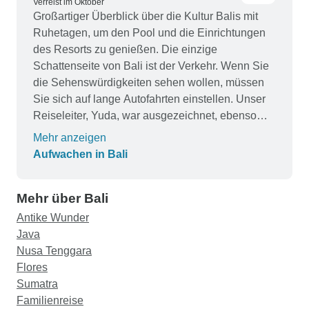
Verreist im Oktober
Großartiger Überblick über die Kultur Balis mit
Ruhetagen, um den Pool und die Einrichtungen
des Resorts zu genießen. Die einzige
Schattenseite von Bali ist der Verkehr. Wenn Sie
die Sehenswürdigkeiten sehen wollen, müssen
Sie sich auf lange Autofahrten einstellen. Unser
Reiseleiter, Yuda, war ausgezeichnet, ebenso
wie unsere Fahrer. Ein gut durchdachter
Mehr anzeigen
Reiseplan, der alle interessanten Punkte abdeckt.
Aufwachen in Bali
Ich würde 3 oder 4 Tage in Ubud statt nur 2
vorschlagen, um die Hin- und Rückfahrt nach
Mehr über Bali
Benoa zu sparen. Insgesamt sehr angenehm.
Antike Wunder
Java
Nusa Tenggara
Flores
Sumatra
Familienreise