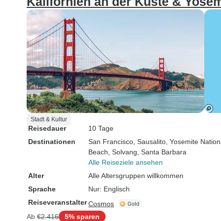
Kalifornien an der Küste & Yosem
Stadt & Kultur
Reisedauer
10 Tage
Destinationen
San Francisco
, Sausalito
, Yosemite Nation
Beach
, Solvang
, Santa Barbara
Alle Reiseziele ansehen
Alter
Alle Altersgruppen willkommen
Sprache
Nur: Englisch
Reiseveranstalter
Cosmos
Ab
€2.416
5% sparen