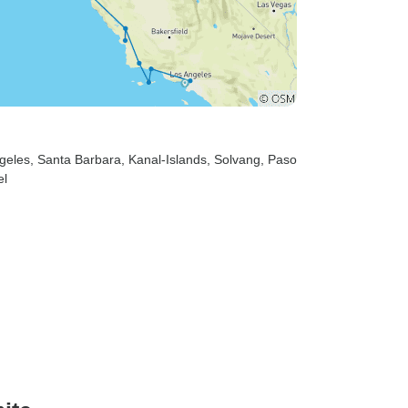
ngeles
, Santa Barbara
, Kanal-Islands
, Solvang
, Paso
el