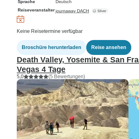
Sprache
Deutsch
Reiseveranstalter
journaway DACH
Keine Reisetermine verfügbar
Broschüre herunterladen
Reise ansehen
Death Valley, Yosemite & San Fra
Vegas 4 Tage
5,0
(5 Bewertungen)