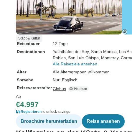
Stadt & Kultur
Reisedauer
12 Tage
Destinationen
Yachthafen del Rey
, Santa Monica
, Los A
Robles
, San Luis Obispo
, Monterey
, Carm
Alle Reiseziele ansehen
Alter
Alle Altersgruppen willkommen
Sprache
Nur: Englisch
Reiseveranstalter
Globus
Ab
€4.997
Registrieren
to unlock savings
Broschüre herunterladen
Reise ansehen