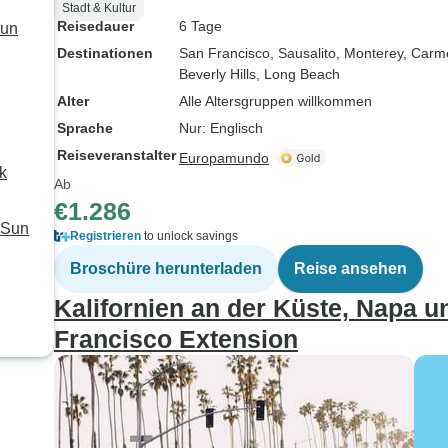
Stadt & Kultur
Reisedauer
6 Tage
Sun
Destinationen
San Francisco
, Sausalito
, Monterey
, Carm
Beverly Hills
, Long Beach
Alter
Alle Altersgruppen willkommen
Sprache
Nur: Englisch
Reiseveranstalter
Europamundo
k
Ab
€1.286
 Sun
Registrieren
to unlock savings
Broschüre herunterladen
Reise ansehen
Kalifornien an der Küste, Napa u
Francisco Extension