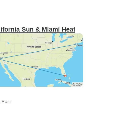
lifornia Sun & Miami Heat
, Miami