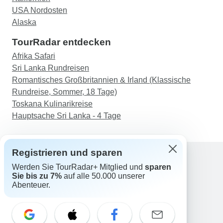
USA Nordosten
Alaska
TourRadar entdecken
Afrika Safari
Sri Lanka Rundreisen
Romantisches Großbritannien & Irland (Klassische
Rundreise, Sommer, 18 Tage)
Toskana Kulinarikreise
Hauptsache Sri Lanka - 4 Tage
Registrieren und sparen
Werden Sie TourRadar+ Mitglied und
sparen
Support
Sie bis zu 7%
auf alle 50.000 unserer
Kontakt
Abenteuer.
Deutschland +49 157 3599 5047
Österreich +43 720 116651
Schweiz +41 225 183 195