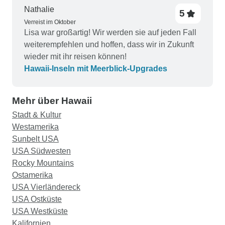
Ankleide- und Friseurbereich. Das Essen im
Nathalie
5
Sheraton war ausgezeichnet!!!, zusammen mit
Verreist im Oktober
anderen ausgewählten Restaurants! Unsere
Lisa war großartig! Wir werden sie auf jeden Fall
Reiseleiterin, Lisa Beardsley, war die Beste!!!..so
weiterempfehlen und hoffen, dass wir in Zukunft
freundlich, kenntnisreich und lustig!!! Sie ist
wieder mit ihr reisen können!
wirklich über sich hinausgewachsen und hat sich
Hawaii-Inseln mit Meerblick-Upgrades
um die Bedürfnisse aller gekümmert! Die
Arrangements, das Inselhüpfen, das Einchecken,
die Treffpunktzeiten für die Ausflüge... Die
Mehr über Hawaii
gesamte Planung war hervorragend! Vielen Dank
Stadt & Kultur
an Tour Radar & Globus für ein unvergessliches
Westamerika
Erlebnis!
Sunbelt USA
USA Südwesten
Rocky Mountains
Ostamerika
USA Vierländereck
USA Ostküste
USA Westküste
Kalifornien