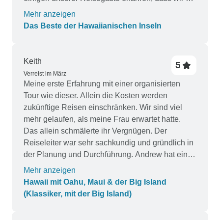
Upgrade auf einen Meerblick hätten bekommen
Mehr anzeigen
können. Wir wurden nie darüber informiert! Pearl
Das Beste der Hawaiianischen Inseln
Harbor war großartig, aber ich wünschte, die Tour
hätte den Missouri mit eingeschlossen. Sowohl
mein Mann als auch ich hätten dort mehr Zeit
Keith
5
verbringen können. Unsere beste Unterkunft war
Verreist im März
das Outrigger auf der Big Island, allerdings ließen
Meine erste Erfahrung mit einer organisierten
die Mahlzeiten (einschließlich des Luau) sehr zu
Tour wie dieser. Allein die Kosten werden
wünschen übrig. Unser Zimmer war perfekt,
zukünftige Reisen einschränken. Wir sind viel
ebenso wie der Pool. Praktisch, dass man
mehr gelaufen, als meine Frau erwartet hatte.
außerhalb des Hotels essen kann!!! Die Tour
Das allein schmälerte ihr Vergnügen. Der
durch den Volcano National Park war perfekt!!!
Reiseleiter war sehr sachkundig und gründlich in
Meine Lieblingstour! Wir haben Maui geliebt, aber
der Planung und Durchführung. Andrew hat eine
unser Meerblick war ebenerdig und wir konnten
lustige Persönlichkeit und ist sehr sympathisch.
Mehr anzeigen
weder den Pool noch den Strand sehen, weil die
Ein Punkt, der mich enttäuscht hat, war der
Hawaii mit Oahu, Maui & der Big Island
Cabanas die Sicht versperrten. Seltsame
Shuttle vom Flughafen zum Resort an beiden
(Klassiker, mit der Big Island)
Anordnung der Badezimmer! Wir mögen einen
Enden der Reise.
von der Dusche und der Toilette getrennten