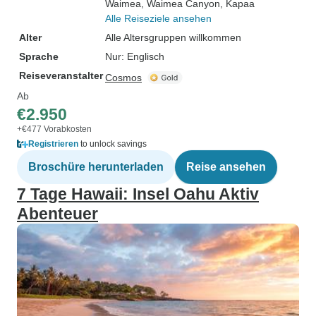
Waimea
, Waimea Canyon
, Kapaa
Alle Reiseziele ansehen
Alter
Alle Altersgruppen willkommen
Sprache
Nur: Englisch
Reiseveranstalter
Cosmos
Ab
€2.950
+€477 Vorabkosten
Registrieren
to unlock savings
Broschüre herunterladen
Reise ansehen
7 Tage Hawaii: Insel Oahu Aktiv
Abenteuer