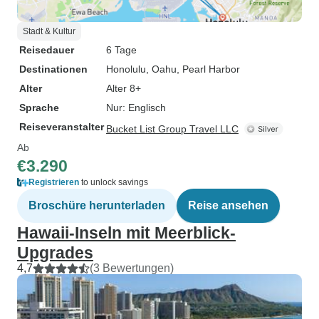
Stadt & Kultur
Reisedauer
6 Tage
Destinationen
Honolulu
, Oahu
, Pearl Harbor
Alter
Alter 8+
Sprache
Nur: Englisch
Reiseveranstalter
Bucket List Group Travel LLC
Ab
€3.290
Registrieren
to unlock savings
Broschüre herunterladen
Reise ansehen
Hawaii-Inseln mit Meerblick-
Upgrades
4,7
(3 Bewertungen)