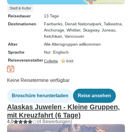
Stadt & Kultur
Reisedauer
13 Tage
Destinationen
Fairbanks
, Denali Nationalpark
, Talkeetna
,
Anchorage
, Whittier
, Skagway
, Juneau
,
Ketchikan
, Vancouver
Alter
Alle Altersgruppen willkommen
Sprache
Nur: Englisch
Reiseveranstalter
Collette
Keine Reisetermine verfügbar
Broschüre herunterladen
Reise ansehen
Alaskas Juwelen - Kleine Gruppen,
mit Kreuzfahrt (6 Tage)
4,0
(4 Bewertungen)