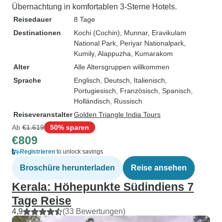
Übernachtung in komfortablen 3-Sterne Hotels.
Reisedauer
8 Tage
Destinationen
Kochi (Cochin)
, Munnar
, Eravikulam
National Park
, Periyar Nationalpark
,
Kumily
, Alappuzha
, Kumarakom
Alter
Alle Altersgruppen willkommen
Sprache
Englisch, Deutsch, Italienisch,
Portugiesisch, Französisch, Spanisch,
Holländisch, Russisch
Reiseveranstalter
Golden Triangle India Tours
Ab
€1.619
50% sparen
€809
Registrieren
to unlock savings
Broschüre herunterladen
Reise ansehen
Kerala: Höhepunkte Südindiens 7
Tage Reise
4,9
(33 Bewertungen)