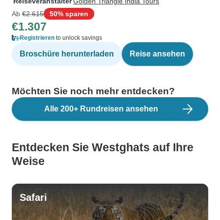
Reiseveranstalter
Golden Triangle India Tours
Ab
€2.615
50% sparen
€1.307
Registrieren
to unlock savings
Broschüre herunterladen
Reise ansehen
Möchten Sie noch mehr entdecken?
Alle 200+ Rundreisen ansehen
Entdecken Sie Westghats auf Ihre
Weise
Safari