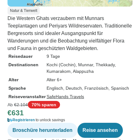
Natur & Tierwelt
Die Western Ghats verzaubern mit Munnars
Teeplantagen und Periyars Wildreservaten. Traditionelle
Bergresorts sind idealer Ausgangspunkt für
Wanderungen und die Beobachtung vielfältiger Flora
und Fauna in geschützten Waldgebieten.
Reisedauer
9 Tage
Destinationen
Kochi (Cochin)
, Munnar
, Thekkady
,
Kumarakom
, Alappuzha
Alter
Alter 6+
Sprache
Englisch, Deutsch, Französisch, Spanisch
Reiseveranstalter
SafeHands Travels
Ab
€2.104
70% sparen
€631
Registrieren
to unlock savings
Broschüre herunterladen
Reise ansehen