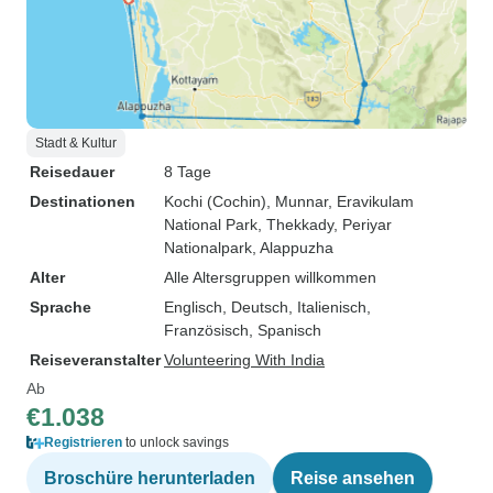
Stadt & Kultur
Reisedauer
8 Tage
Destinationen
Kochi (Cochin)
, Munnar
, Eravikulam
National Park
, Thekkady
, Periyar
Nationalpark
, Alappuzha
Alter
Alle Altersgruppen willkommen
Sprache
Englisch, Deutsch, Italienisch,
Französisch, Spanisch
Reiseveranstalter
Volunteering With India
Ab
€1.038
Registrieren
to unlock savings
Broschüre herunterladen
Reise ansehen