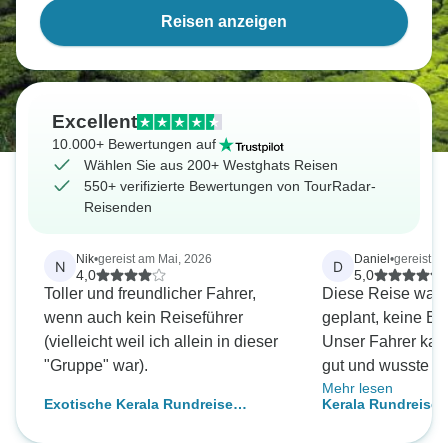
Reisen anzeigen
Excellent
10.000+ Bewertungen auf
Wählen Sie aus 200+ Westghats Reisen
550+ verifizierte Bewertungen von TourRadar-
Reisenden
Nik
•
gereist am Mai, 2026
Daniel
•
gereist a
N
D
4,0
5,0
Toller und freundlicher Fahrer,
Diese Reise war w
wenn auch kein Reiseführer
geplant, keine Eil
(vielleicht weil ich allein in dieser
Unser Fahrer kan
"Gruppe" war).
gut und wusste i
Mehr lesen
gute Aussichten 
Exotische Kerala Rundreise
Kerala Rundreise -
Das Hotel in Periy
(Kokosnuss-Urlaub in Indien)
friedliches Waldg