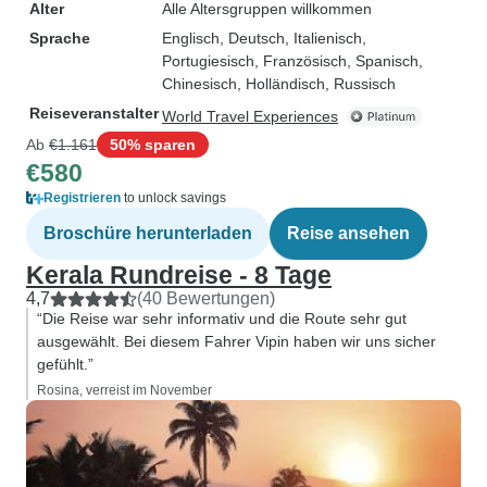
Alter
Alle Altersgruppen willkommen
Sprache
Englisch, Deutsch, Italienisch,
Portugiesisch, Französisch, Spanisch,
Chinesisch, Holländisch, Russisch
Reiseveranstalter
World Travel Experiences
Ab
€1.161
50% sparen
€580
Registrieren
to unlock savings
Broschüre herunterladen
Reise ansehen
Kerala Rundreise - 8 Tage
4,7
(40 Bewertungen)
“Die Reise war sehr informativ und die Route sehr gut
ausgewählt. Bei diesem Fahrer Vipin haben wir uns sicher
gefühlt.”
Rosina, verreist im November