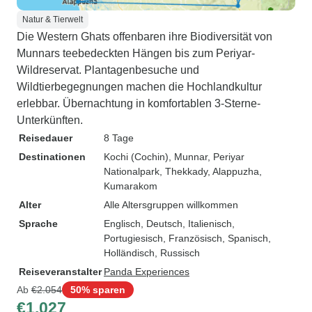
Natur & Tierwelt
Die Western Ghats offenbaren ihre Biodiversität von
Munnars teebedeckten Hängen bis zum Periyar-
Wildreservat. Plantagenbesuche und
Wildtierbegegnungen machen die Hochlandkultur
erlebbar. Übernachtung in komfortablen 3-Sterne-
Unterkünften.
Reisedauer
8 Tage
Destinationen
Kochi (Cochin)
, Munnar
, Periyar
Nationalpark
, Thekkady
, Alappuzha
,
Kumarakom
Alter
Alle Altersgruppen willkommen
Sprache
Englisch, Deutsch, Italienisch,
Portugiesisch, Französisch, Spanisch,
Holländisch, Russisch
Reiseveranstalter
Panda Experiences
Ab
€2.054
50% sparen
€1.027