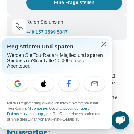
Eine Frage stellen
Rufen Sie uns an
+49 157 3599 5047
Registrieren und sparen
TourRadar entdecken
Werden Sie TourRadar+ Mitglied und
sparen
Sie bis zu 7%
auf alle 50.000 unserer
Südafrika Rundreisen
Abenteuer.
Marokko Rundreisen
3 Wochen Thailand Rundreise-Intensiv & preiswert
Für WEIN Liebhaber - Chilenische & Argentinische
Weinberge Erlebnisreise - 10 Tage
Romantisches Großbritannien und Irland (Klassiche
Mit der Registrierung erkläre ich mich einverstanden mit
Rundreise, Vorschau 2022, 26 Etappen)
TourRadar's
Allgemeinen Geschäftsbedingungen
,
Datenschutzerklärung
, von TourRadar einverstanden und
stimme dem Erhalt von Marketing-E-Mails zu.