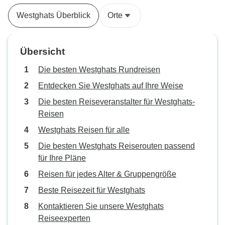
Hausboot war ein
Westghats Überblick
Orte
charmant. Und i
es nur ruhige Sp
See. Dies ist die 
Übersicht
machen sollten, 
entschleunigen u
Die besten Westghats Rundreisen
möchten.
Entdecken Sie Westghats auf Ihre Weise
Die besten Reiseveranstalter für Westghats-
Reisen
Westghats Reisen für alle
Die besten Westghats Reiserouten passend
für Ihre Pläne
Reisen für jedes Alter & Gruppengröße
Beste Reisezeit für Westghats
Kontaktieren Sie unsere Westghats
Reiseexperten