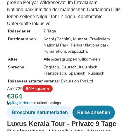
großen Periyar-Wildreservat. Im Eravikulam-
Nationalpark inmitten der malerischen Cardamom Hills
leben seltene Nilgiri-Tahr-Ziegen. Komfortable
Unterkünfte inklusive.
Reisedauer
7 Tage
Destinationen
Kochi (Cochin)
, Munnar
, Eravikulam
National Park
, Periyar Nationalpark
,
Kumarakom
, Alappuzha
Alter
Alle Altersgruppen willkommen
Sprache
Englisch, Deutsch, Italienisch,
Französisch, Spanisch, Russisch
Reiseveranstalter
Varanasi Excursion Pvt Ltd
Ab
€729
50% sparen
€364
Registrieren
to unlock savings
Broschüre herunterladen
Reise ansehen
Luxus Kerala Tour - Private 9 Tage