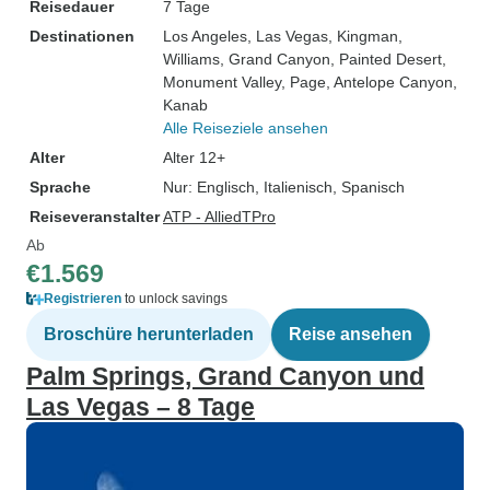
Reisedauer
7 Tage
Destinationen
Los Angeles
, Las Vegas
, Kingman
,
Williams
, Grand Canyon
, Painted Desert
,
Monument Valley
, Page
, Antelope Canyon
,
Kanab
Alle Reiseziele ansehen
Alter
Alter 12+
Sprache
Nur: Englisch, Italienisch, Spanisch
Reiseveranstalter
ATP - AlliedTPro
Ab
€1.569
Registrieren
to unlock savings
Broschüre herunterladen
Reise ansehen
Palm Springs, Grand Canyon und
Las Vegas – 8 Tage