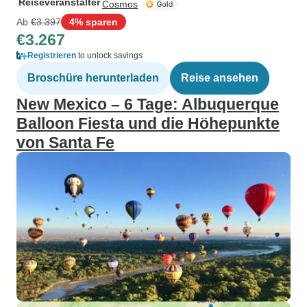
Reiseveranstalter
Cosmos
Ab
€3.397
4% sparen
€3.267
Registrieren
to unlock savings
Broschüre herunterladen
Reise ansehen
New Mexico – 6 Tage: Albuquerque
Balloon Fiesta und die Höhepunkte
von Santa Fe