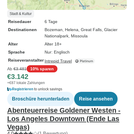
Stadt & Kultur
Reisedauer
6 Tage
Destinationen
Bozeman
, Helena
, Great Falls
, Glacier
Nationalpark
, Missoula
Alter
Alter 18+
Sprache
Nur: Englisch
Reiseveranstalter
Intrepid Travel
Ab
€3.481
10% sparen
€3.142
+€87 lokale Zahlungen
Registrieren
to unlock savings
Broschüre herunterladen
Reise ansehen
Abenteuerreise Goldener Westen -
Los Angeles Downtown (Ende Las
Vegas)
4,0
(1 Bewertung)