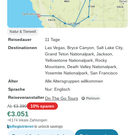
Natur & Tierwelt
Reisedauer
11 Tage
Destinationen
Las Vegas
, Bryce Canyon
, Salt Lake City
,
Grand Teton Nationalpark
, Jackson
,
Yellowstone Nationalpark
, Rocky
Mountains
, Death Valley Nationalpark
,
Yosemite Nationalpark
, San Francisco
Alter
Alle Altersgruppen willkommen
Sprache
Nur: Englisch
Reiseveranstalter
On The Go Tours
Ab
€3.390
10% sparen
€3.051
+€174 lokale Zahlungen
Registrieren
to unlock savings