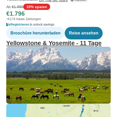
On The Go Tours
Ab
€1.995
10% sparen
€1.796
+€174 lokale Zahlungen
Registrieren
to unlock savings
Broschüre herunterladen
Reise ansehen
Yellowstone & Yosemite - 11 Tage