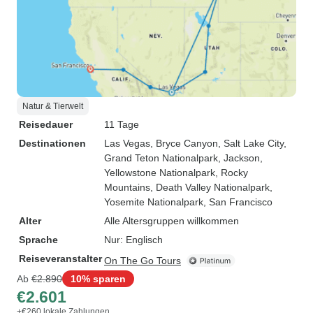
Natur & Tierwelt
Reisedauer
11 Tage
Destinationen
Las Vegas
, Bryce Canyon
, Salt Lake City
,
Grand Teton Nationalpark
, Jackson
,
Yellowstone Nationalpark
, Rocky
Mountains
, Death Valley Nationalpark
,
Yosemite Nationalpark
, San Francisco
Alter
Alle Altersgruppen willkommen
Sprache
Nur: Englisch
Reiseveranstalter
On The Go Tours
Ab
€2.890
10% sparen
€2.601
+€260 lokale Zahlungen