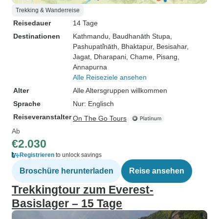
Trekking & Wanderreise
Reisedauer
14 Tage
Destinationen
Kathmandu
, Baudhanāth Stupa
,
Pashupati̇̄nāth
, Bhaktapur
, Besisahar
,
Jagat
, Dharapani
, Chame
, Pisang
,
Annapurna
Alle Reiseziele ansehen
Alter
Alle Altersgruppen willkommen
Sprache
Nur: Englisch
Reiseveranstalter
On The Go Tours
Ab
€2.030
Registrieren
to unlock savings
Broschüre herunterladen
Reise ansehen
Trekkingtour zum Everest-
Basislager – 15 Tage