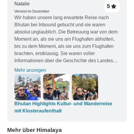
Natalie
5
Verreist im Dezember
Wir haben unsere lang erwartete Reise nach
Bhutan bei Inbound gebucht und sie waren
absolut unglaublich. Die Betreuung war von dem
Moment an, als sie uns am Flughafen abholten,
bis zu dem Moment, als sie uns zum Flughafen
brachten, erstklassig. Sie waren voller
Informationen über die Geschichte des Landes
bis hin zur Gegenwart. Ich habe so viel über die
Mehr anzeigen
Kultur und den Buddhismus gelernt, dass ich es
gerne mit nach Hause nehmen und mit Freunden
und Familie teilen möchte. Auch das Essen war
unglaublich. Den ersten Weihnachtstag
verbrachten wir mit einer Wanderung zum Tigers
Bhutan Highlights Kultur- und Wanderreise
Nest. Das war etwas ganz Besonderes und
mit Klosteraufenthalt
unvergesslich. Unser Reiseleiter Pema und
Phub, der unser Fahrer war, waren so lustig,
Mehr über Himalaya
extrem sachkundig und machten die Reise zu