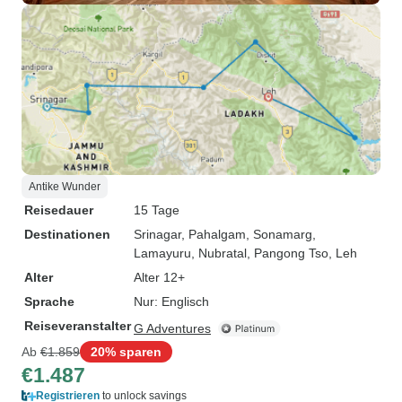
Antike Wunder
Reisedauer
15 Tage
Destinationen
Srinagar
, Pahalgam
, Sonamarg
,
Lamayuru
, Nubratal
, Pangong Tso
, Leh
Alter
Alter 12+
Sprache
Nur: Englisch
Reiseveranstalter
G Adventures
Ab
€1.859
20% sparen
€1.487
Registrieren
to unlock savings