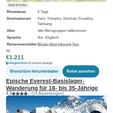
Stadt & Kultur
Reisedauer
5 Tage
Destinationen
Paro
, Thimphu
, Dochula
, Punakha
,
Taktsang
Alter
Alle Altersgruppen willkommen
Sprache
Nur: Englisch
Reiseveranstalter
Bhutan Best Inbound Tour
Ab
€1.211
Registrieren
to unlock savings
Broschüre herunterladen
Reise ansehen
Epische Everest-Basislager-
Wanderung für 18- bis 35-Jährige
4,3
(14 Bewertungen)