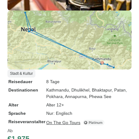
Stadt & Kultur
Reisedauer
8 Tage
Destinationen
Kathmandu
, Dhulikhel
, Bhaktapur
, Patan
,
Pokhara
, Annapurna
, Phewa See
Alter
Alter 12+
Sprache
Nur: Englisch
Reiseveranstalter
On The Go Tours
Ab
€1.975