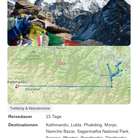
Trekking & Wanderreise
Reisedauer
15 Tage
Destinationen
Kathmandu
, Lukla
, Phakding
, Monjo
,
Namche Bazar
, Sagarmatha National Park
,
Sanasa
, Phortse
, Pangboche
, Dingboche