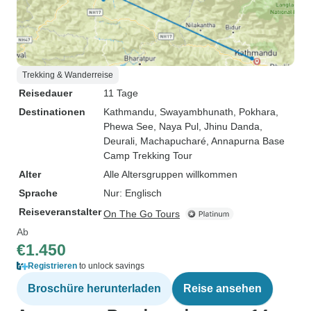
Trekking & Wanderreise
Reisedauer
11 Tage
Destinationen
Kathmandu
, Swayambhunath
, Pokhara
,
Phewa See
, Naya Pul
, Jhinu Danda
,
Deurali
, Machapucharé
, Annapurna Base
Camp Trekking Tour
Alter
Alle Altersgruppen willkommen
Sprache
Nur: Englisch
Reiseveranstalter
On The Go Tours
Ab
€1.450
Registrieren
to unlock savings
Broschüre herunterladen
Reise ansehen