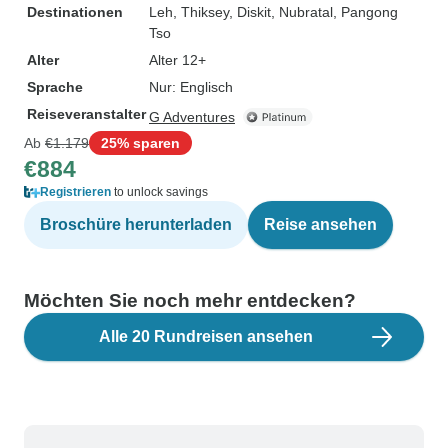
Destinationen
Leh
, Thiksey
, Diskit
, Nubratal
, Pangong
Tso
Alter
Alter 12+
Sprache
Nur: Englisch
Reiseveranstalter
G Adventures
Ab
€1.179
25% sparen
€884
Registrieren
to unlock savings
Broschüre herunterladen
Reise ansehen
Möchten Sie noch mehr entdecken?
Alle 20 Rundreisen ansehen