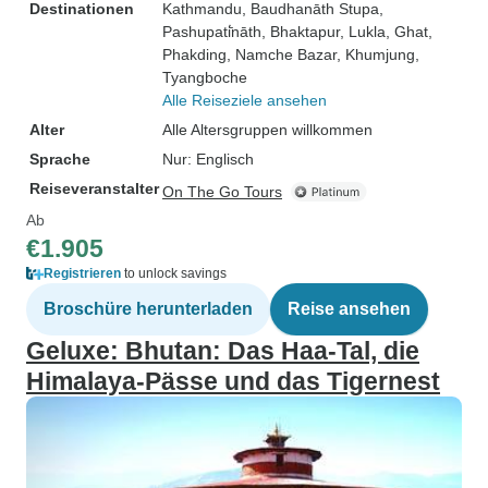
Destinationen
Kathmandu
, Baudhanāth Stupa
,
Pashupati̇̄nāth
, Bhaktapur
, Lukla
, Ghat
,
Phakding
, Namche Bazar
, Khumjung
,
Tyangboche
Alle Reiseziele ansehen
Alter
Alle Altersgruppen willkommen
Sprache
Nur: Englisch
Reiseveranstalter
On The Go Tours
Ab
€1.905
Registrieren
to unlock savings
Broschüre herunterladen
Reise ansehen
Geluxe: Bhutan: Das Haa-Tal, die
Himalaya-Pässe und das Tigernest