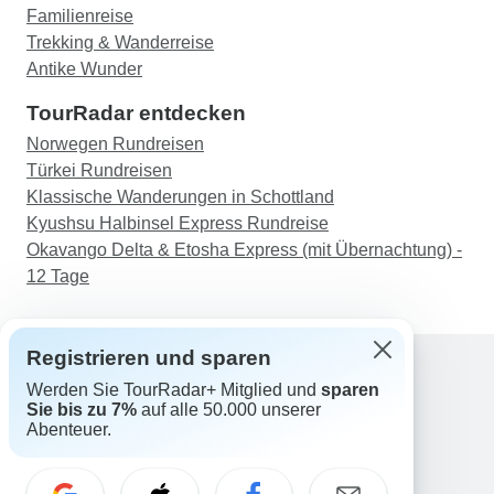
Familienreise
etwas ganz Besonderem. Das Unternehmen und
Trekking & Wanderreise
der Reiseleiter haben sich auch darum
Antike Wunder
gekümmert, dass wir den Yak-Burger probieren
konnten. Vielen Dank an Inbound und an Pema
TourRadar entdecken
und Phub, dass Sie diese Reise und die Bucket
Norwegen Rundreisen
List so besonders gemacht haben.
Türkei Rundreisen
Klassische Wanderungen in Schottland
Kyushsu Halbinsel Express Rundreise
Okavango Delta & Etosha Express (mit Übernachtung) -
12 Tage
Registrieren und sparen
Werden Sie TourRadar+ Mitglied und
sparen
Support
Sie bis zu 7%
auf alle 50.000 unserer
Kontakt
Abenteuer.
Deutschland +49 157 3599 5047
Österreich +43 720 116651