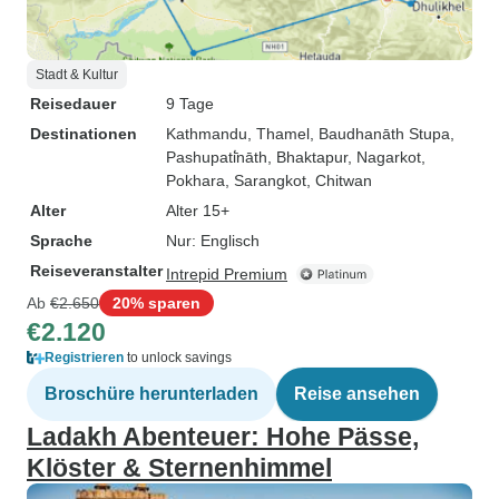
Stadt & Kultur
Reisedauer
9 Tage
Destinationen
Kathmandu
, Thamel
, Baudhanāth Stupa
,
Pashupati̇̄nāth
, Bhaktapur
, Nagarkot
,
Pokhara
, Sarangkot
, Chitwan
Alter
Alter 15+
Sprache
Nur: Englisch
Reiseveranstalter
Intrepid Premium
Ab
€2.650
20% sparen
€2.120
Registrieren
to unlock savings
Broschüre herunterladen
Reise ansehen
Ladakh Abenteuer: Hohe Pässe,
Klöster & Sternenhimmel