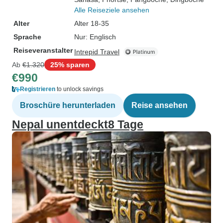
Alle Reiseziele ansehen
Alter
Alter 18-35
Sprache
Nur: Englisch
Reiseveranstalter
Intrepid Travel
Ab
€1.320
25% sparen
€990
Registrieren
to unlock savings
Broschüre herunterladen
Reise ansehen
Nepal unentdeckt8 Tage