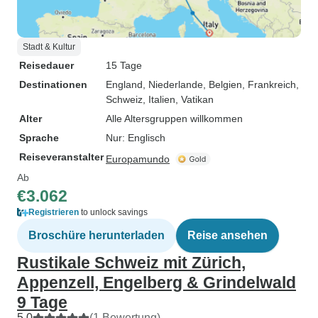
Stadt & Kultur
Reisedauer
15 Tage
Destinationen
England
, Niederlande
, Belgien
, Frankreich
,
Schweiz
, Italien
, Vatikan
Alter
Alle Altersgruppen willkommen
Sprache
Nur: Englisch
Reiseveranstalter
Europamundo
Ab
€3.062
Registrieren
to unlock savings
Broschüre herunterladen
Reise ansehen
Rustikale Schweiz mit Zürich,
Appenzell, Engelberg & Grindelwald
9 Tage
5,0
(1 Bewertung)