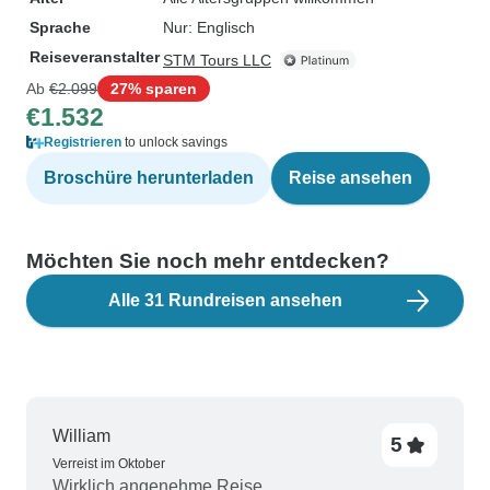
Sprache
Nur: Englisch
Reiseveranstalter
STM Tours LLC
Ab
€2.099
27% sparen
€1.532
Registrieren
to unlock savings
Broschüre herunterladen
Reise ansehen
Möchten Sie noch mehr entdecken?
Alle 31 Rundreisen ansehen
William
5
Verreist im Oktober
Wirklich angenehme Reise.