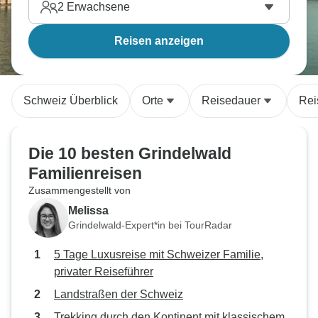
2
Erwachsene
Reisen anzeigen
Schweiz Überblick
Orte
Reisedauer
Rei
Die 10 besten Grindelwald
Familienreisen
Zusammengestellt von
Melissa
Grindelwald-Expert*in bei TourRadar
5 Tage Luxusreise mit Schweizer Familie,
privater Reiseführer
Landstraßen der Schweiz
Trekking durch den Kontinent mit klassischem