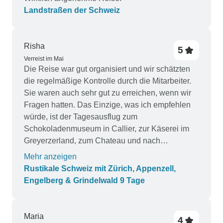
Landstraßen der Schweiz
Risha
5
Verreist im Mai
Die Reise war gut organisiert und wir schätzten
die regelmäßige Kontrolle durch die Mitarbeiter.
Sie waren auch sehr gut zu erreichen, wenn wir
Fragen hatten. Das Einzige, was ich empfehlen
würde, ist der Tagesausflug zum
Schokoladenmuseum in Callier, zur Käserei im
Greyerzerland, zum Chateau und nach
Monteraux am selben Tag. Es war zu viel an
Mehr anzeigen
einem Tag und wir fühlten uns gehetzt. Und es
Rustikale Schweiz mit Zürich, Appenzell,
gab eine gute Mischung aus Sightseeing und
Engelberg & Grindelwald 9 Tage
unterhaltsamen Aktivitäten.
Maria
4