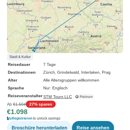
Stadt & Kultur
Reisedauer
7 Tage
Destinationen
Zürich
, Grindelwald
, Interlaken
, Prag
Alter
Alle Altersgruppen willkommen
Sprache
Nur: Englisch
Reiseveranstalter
STM Tours LLC
Ab
€1.504
27% sparen
€1.098
Registrieren
to unlock savings
Broschüre herunterladen
Reise ansehen