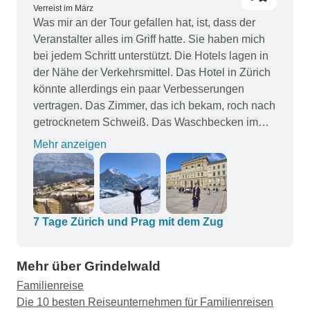
Verreist im März
Was mir an der Tour gefallen hat, ist, dass der
Veranstalter alles im Griff hatte. Sie haben mich
bei jedem Schritt unterstützt. Die Hotels lagen in
der Nähe der Verkehrsmittel. Das Hotel in Zürich
könnte allerdings ein paar Verbesserungen
vertragen. Das Zimmer, das ich bekam, roch nach
getrocknetem Schweiß. Das Waschbecken im
Bad war verstopft und der Klempner, der kam, um
Mehr anzeigen
es zu reparieren, war gleichzeitig der
Rezeptionist des Hotels, was nicht wirklich gut
funktionierte. Man beschloss, mein Zimmer zu
verbessern, das immer noch nach getrocknetem
Schweiß roch. Sie hätten mehr Toilettenartikel
7 Tage Zürich und Prag mit dem Zug
anbieten können. Die Seife war alles in einem.
Shampoo, Haarspülung und Badeseife in einem.
Mehr über Grindelwald
Auf der Zugfahrt nach Prag war ich etwas
Familienreise
beunruhigt, weil ich nicht verstehen konnte, was
Die 10 besten Reiseunternehmen für Familienreisen
auf dem Ticket stand, weil alles auf Deutsch war.