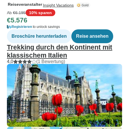
Reiseveranstalter
Insight Vacations
Ab
€6.195
10% sparen
€5.576
Registrieren
to unlock savings
Broschüre herunterladen
Reise ansehen
Trekking durch den Kontinent mit
klassischem Italien
4,0
(1 Bewertung)