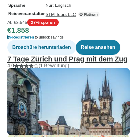
Sprache
Nur: Englisch
Reiseveranstalter
STM Tours LLC
Ab
€2.545
27% sparen
€1.858
Registrieren
to unlock savings
Broschüre herunterladen
Reise ansehen
7 Tage Zürich und Prag mit dem Zug
4,0
(1 Bewertung)