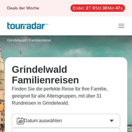
Deals der Woche
Endet:
2
T
0
Std
30
Min
46
s
Grindelwald
/
Familienreise
Grindelwald
Familienreisen
Finden Sie die perfekte Reise für Ihre Familie,
geeignet für alle Altersgruppen, mit über 31
Rundreisen in Grindelwald.
Datum auswählen