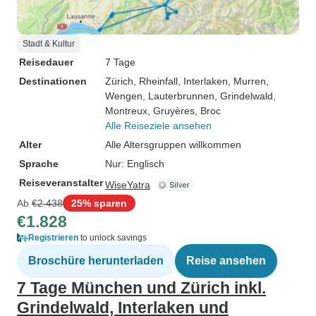
Stadt & Kultur
Reisedauer
7 Tage
Destinationen
Zürich
, Rheinfall
, Interlaken
, Murren
,
Wengen
, Lauterbrunnen
, Grindelwald
,
Montreux
, Gruyères
, Broc
Alle Reiseziele ansehen
Alter
Alle Altersgruppen willkommen
Sprache
Nur: Englisch
Reiseveranstalter
WiseYatra
Ab
€2.438
25% sparen
€1.828
Registrieren
to unlock savings
Broschüre herunterladen
Reise ansehen
7 Tage München und Zürich inkl.
Grindelwald, Interlaken und