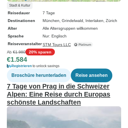
Stadt & Kultur
Reisedauer
7 Tage
Destinationen
München
, Grindelwald
, Interlaken
, Zürich
Alter
Alle Altersgruppen willkommen
Sprache
Nur: Englisch
Reiseveranstalter
STM Tours LLC
Ab
€1.980
20% sparen
€1.584
Registrieren
to unlock savings
Broschüre herunterladen
Reise ansehen
7 Tage von Prag in die Schweizer
Alpen: Eine Reise durch Europas
schönste Landschaften