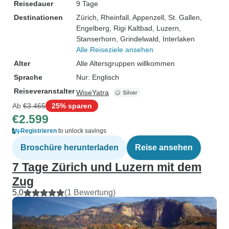
Reisedauer
9 Tage
Destinationen
Zürich
, Rheinfall
, Appenzell
, St. Gallen
,
Engelberg
, Rigi Kaltbad
, Luzern
,
Stanserhorn
, Grindelwald
, Interlaken
Alle Reiseziele ansehen
Alter
Alle Altersgruppen willkommen
Sprache
Nur: Englisch
Reiseveranstalter
WiseYatra
Ab
€3.465
25% sparen
€2.599
Registrieren
to unlock savings
Broschüre herunterladen
Reise ansehen
7 Tage Zürich und Luzern mit dem
Zug
5,0
(1 Bewertung)