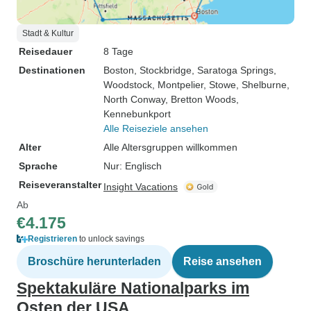
Stadt & Kultur
Reisedauer
8 Tage
Destinationen
Boston
, Stockbridge
, Saratoga Springs
,
Woodstock
, Montpelier
, Stowe
, Shelburne
,
North Conway
, Bretton Woods
,
Kennebunkport
Alle Reiseziele ansehen
Alter
Alle Altersgruppen willkommen
Sprache
Nur: Englisch
Reiseveranstalter
Insight Vacations
Ab
€4.175
Registrieren
to unlock savings
Broschüre herunterladen
Reise ansehen
Spektakuläre Nationalparks im
Osten der USA