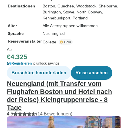
Destinationen
Boston
, Quechee
, Woodstock
, Shelburne
,
Burlington
, Stowe
, North Conway
,
Kennebunkport
, Portland
Alter
Alle Altersgruppen willkommen
Sprache
Nur: Englisch
Reiseveranstalter
Collette
Ab
€4.325
Registrieren
to unlock savings
Broschüre herunterladen
Reise ansehen
Neuengland (mit Transfer vom
Flughafen Boston und Hotel nach
der Reise) Kleingruppenreise - 8
Tage
4,5
(14 Bewertungen)