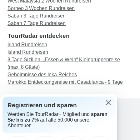
West Malaysia 2 Wochen Rundreisen
Borneo 3 Wochen Rundreisen
Sabah 3 Tage Rundreisen
Sabah 7 Tage Rundreisen
TourRadar entdecken
Irland Rundreisen
Island Rundreisen
8 Tage Sizilien- „Essen & Wein“ Kleingruppenreise
(max. 8 Gäste)
Geheimnisse des Inka-Reiches
Marokko Entdeckungsreise mit Casablanca - 9 Tage
Registrieren und sparen
Werden Sie TourRadar+ Mitglied und
sparen
Support
Sie bis zu 7%
auf alle 50.000 unserer
Kontakt
Abenteuer.
Deutschland +49 157 3599 5047
Österreich +43 720 116651