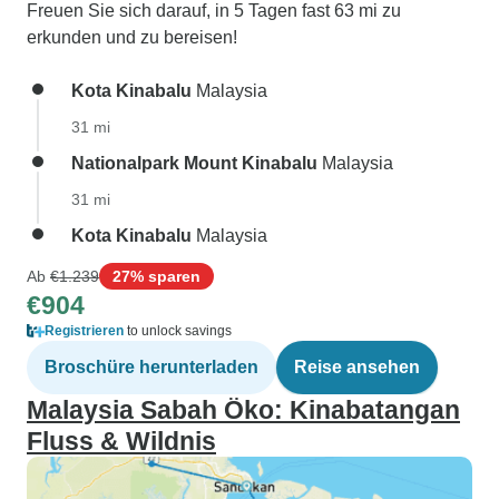
Freuen Sie sich darauf, in 5 Tagen fast 63 mi zu
erkunden und zu bereisen!
Kota Kinabalu
Malaysia
31 mi
Nationalpark Mount Kinabalu
Malaysia
31 mi
Kota Kinabalu
Malaysia
Ab
€1.239
27% sparen
€904
Registrieren
to unlock savings
Broschüre herunterladen
Reise ansehen
Malaysia Sabah Öko: Kinabatangan
Fluss & Wildnis