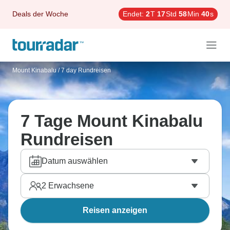
Deals der Woche
Endet:
2
T
17
Std
58
Min
40
s
Mount Kinabalu
/
7 day Rundreisen
7 Tage Mount Kinabalu
Rundreisen
Datum auswählen
2
Erwachsene
Reisen anzeigen