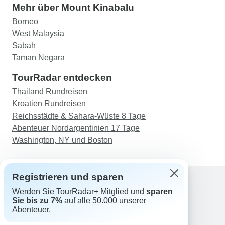
Mehr über Mount Kinabalu
Borneo
West Malaysia
Sabah
Taman Negara
TourRadar entdecken
Thailand Rundreisen
Kroatien Rundreisen
Reichsstädte & Sahara-Wüste 8 Tage
Abenteuer Nordargentinien 17 Tage
Washington, NY und Boston
Registrieren und sparen
Werden Sie TourRadar+ Mitglied und
sparen
Support
Sie bis zu 7%
auf alle 50.000 unserer
Kontakt
Abenteuer.
Deutschland +49 157 3599 5047