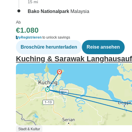
15 mi
Bako Nationalpark
Malaysia
Ab
€1.080
Registrieren
to unlock savings
Broschüre herunterladen
Reise ansehen
Kuching & Sarawak Langhausaufe
Stadt & Kultur