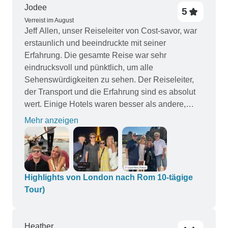
Jodee
5
Verreist im August
Jeff Allen, unser Reiseleiter von Cost-savor, war
erstaunlich und beeindruckte mit seiner
Erfahrung. Die gesamte Reise war sehr
eindrucksvoll und pünktlich, um alle
Sehenswürdigkeiten zu sehen. Der Reiseleiter,
der Transport und die Erfahrung sind es absolut
wert. Einige Hotels waren besser als andere,
aber man verbringt nicht allzu viel Zeit im Hotel.
Mehr anzeigen
Zu beachten ist nur, dass die Tour keine Ausflüge
beinhaltet. Sie zahlen für den Transport, den
Reiseleiter, das Hotel und ein paar zeitlich
begrenzte Erlebnisse. Beachten Sie, dass der
Reiseleiter einige Erlebnisse extra plant - nutzen
Highlights von London nach Rom 10-tägige
Sie diese und beachten Sie, dass dies
Tour)
wahrscheinlich mit einem Aufpreis von
$500-$750 pro Person verbunden ist, da wir nicht
darauf vorbereitet waren, aber wir sind froh, dass
Heather