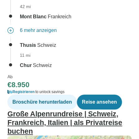
42 mi
Mont Blanc
Frankreich
6 mehr anzeigen
Thusis
Schweiz
11 mi
Chur
Schweiz
Ab
€8.950
Registrieren
to unlock savings
Broschüre herunterladen
Reise ansehen
Große Alpenrundreise | Schweiz,
Frankreich, Italien | als Privatreise
buchen