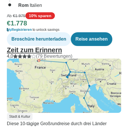
Rom
Italien
Ab
€1.975
10% sparen
€1.778
Registrieren
to unlock savings
Broschüre herunterladen
Reise ansehen
Zeit zum Erinnern
4,0
(79 Bewertungen)
Stadt & Kultur
Diese 10-tägige Großrundreise durch drei Länder