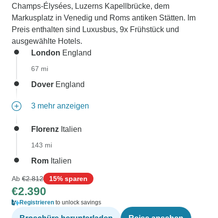
Champs-Élysées, Luzerns Kapellbrücke, dem
Markusplatz in Venedig und Roms antiken Stätten. Im
Preis enthalten sind Luxusbus, 9x Frühstück und
ausgewählte Hotels.
London
England
67 mi
Dover
England
3 mehr anzeigen
Florenz
Italien
143 mi
Rom
Italien
Ab
€2.812
15% sparen
€2.390
Registrieren
to unlock savings