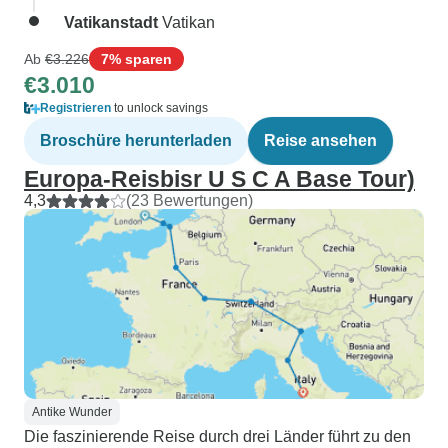
Vatikanstadt
Vatikan
Ab
€3.226
7% sparen
€3.010
Registrieren
to unlock savings
Broschüre herunterladen
Reise ansehen
Europa-Reisbisr U S C A Base Tour)
4,3
(23 Bewertungen)
Antike Wunder
Die faszinierende Reise durch drei Länder führt zu den