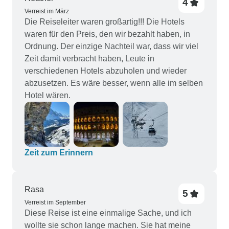
4
wir sie alle gemacht haben. Im Gegensatz zum
Verreist im März
Die Reiseleiter waren großartig!!! Die Hotels
Reiseplan auf der Website ist die Tour sehr gut
waren für den Preis, den wir bezahlt haben, in
organisiert. Sehr empfehlenswert.
Ordnung. Der einzige Nachteil war, dass wir viel
Zeit damit verbracht haben, Leute in
verschiedenen Hotels abzuholen und wieder
abzusetzen. Es wäre besser, wenn alle im selben
Hotel wären.
Zeit zum Erinnern
Rasa
5
Verreist im September
Diese Reise ist eine einmalige Sache, und ich
wollte sie schon lange machen. Sie hat meine