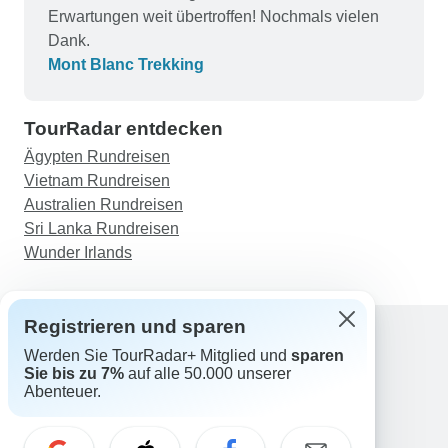
Erwartungen weit übertroffen! Nochmals vielen
Dank.
Mont Blanc Trekking
TourRadar entdecken
Ägypten Rundreisen
Vietnam Rundreisen
Australien Rundreisen
Sri Lanka Rundreisen
Wunder Irlands
Registrieren und sparen
Werden Sie TourRadar+ Mitglied und
sparen
Support
Sie bis zu 7%
auf alle 50.000 unserer
Kontakt
Abenteuer.
Deutschland +49 157 3599 5047
Österreich +43 720 116651