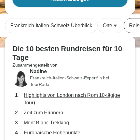
Frankreich-Italien-Schweiz Überblick
Orte
Reis
Die 10 besten Rundreisen für 10
Tage
Zusammengestellt von
Nadine
Frankreich-Italien-Schweiz-Expert*in bei
TourRadar
Highlights von London nach Rom 10-tägige
Tour)
Zeit zum Erinnern
Mont Blanc Trekking
Europäische Höhepunkte