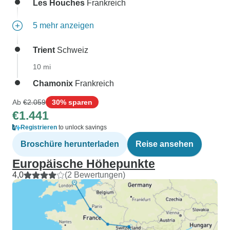
Les Houches
Frankreich
5 mehr anzeigen
Trient
Schweiz
10 mi
Chamonix
Frankreich
Ab
€2.059
30% sparen
€1.441
Registrieren
to unlock savings
Broschüre herunterladen
Reise ansehen
Europäische Höhepunkte
4,0
(2 Bewertungen)