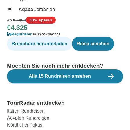
3 mi
Aqaba
Jordanien
Ab
€6.492
33% sparen
€4.325
Registrieren
to unlock savings
Broschüre herunterladen
Reise ansehen
Möchten Sie noch mehr entdecken?
Alle 15 Rundreisen ansehen
TourRadar entdecken
Italien Rundreisen
Ägypten Rundreisen
Nördlicher Fokus