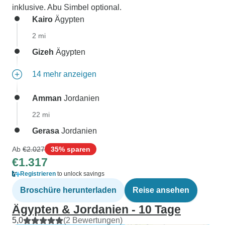
inklusive. Abu Simbel optional.
Kairo
Ägypten
2 mi
Gizeh
Ägypten
14 mehr anzeigen
Amman
Jordanien
22 mi
Gerasa
Jordanien
Ab
€2.027
35% sparen
€1.317
Registrieren
to unlock savings
Broschüre herunterladen
Reise ansehen
Ägypten & Jordanien - 10 Tage
5,0
(2 Bewertungen)