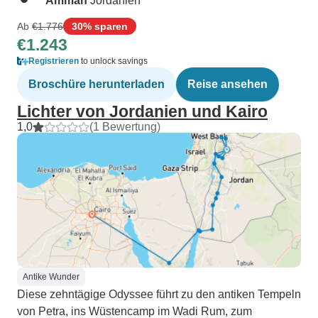
Amman
Jordanien
Ab
€1.776
30% sparen
€1.243
Registrieren
to unlock savings
Broschüre herunterladen
Reise ansehen
Lichter von Jordanien und Kairo
1,0
(1 Bewertung)
Antike Wunder
Diese zehntägige Odyssee führt zu den antiken Tempeln
von Petra, ins Wüstencamp im Wadi Rum, zum