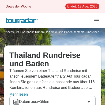
Deals der Woche
Endet:
12 Aug, 2026
Abenteuer & Adrenalin Rundreisen
/
Inklusive Badeaufenthalt Rundreisen
Thailand Rundreise
und Baden
Träumen Sie von einer Thailand Rundreise mit
anschließendem Badeaufenthalt? Auf TourRadar
finden Sie ganz einfach die passende aus über 116
Kombinationen aus Rundreise und Badeurlaub.
Ganz einfach den passenden Reiseveranstalter
Mehr lesen
finden dank 11.068 Erfahrungsberichten.
Datum auswählen