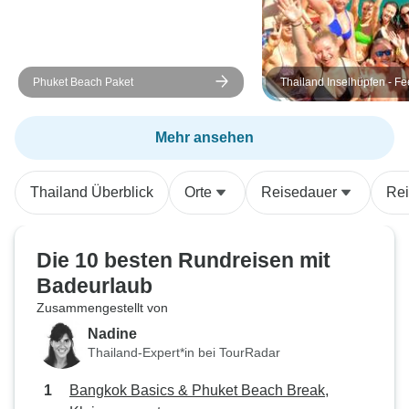
Phuket Beach Paket
Thailand Inselhüpfen - Fe
Travel
Mehr ansehen
Thailand Überblick
Orte
Reisedauer
Rei
Die 10 besten Rundreisen mit
Badeurlaub
Zusammengestellt von
Nadine
Thailand-Expert*in bei TourRadar
Bangkok Basics & Phuket Beach Break,