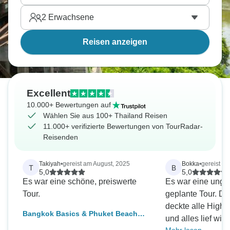
2
Erwachsene
Reisen anzeigen
Excellent
10.000+ Bewertungen auf
Wählen Sie aus 100+ Thailand Reisen
11.000+ verifizierte Bewertungen von TourRadar-
Reisenden
Takiyah
•
gereist am August, 2025
Bokka
•
gereist a
T
B
5,0
5,0
Es war eine schöne, preiswerte
Es war eine ungla
Tour.
geplante Tour. Di
deckte alle Highl
Bangkok Basics & Phuket Beach
und alles lief wi
Break, Kleingruppentour