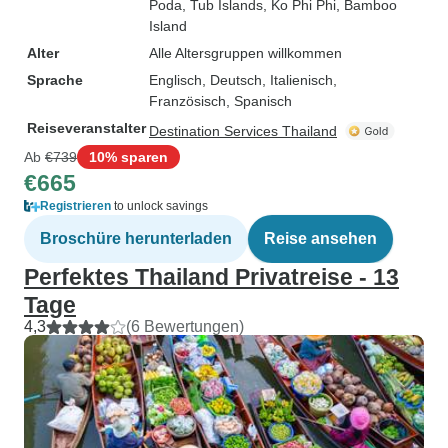
Poda, Tub Islands
, Ko Phi Phi
, Bamboo
Island
Alter
Alle Altersgruppen willkommen
Sprache
Englisch, Deutsch, Italienisch,
Französisch, Spanisch
Reiseveranstalter
Destination Services Thailand
Ab
€739
10% sparen
€665
Registrieren
to unlock savings
Broschüre herunterladen
Reise ansehen
Perfektes Thailand Privatreise - 13
Tage
4,3
(6 Bewertungen)