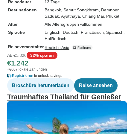
Reisedauer
13 Tage
Destinationen
Bangkok
, Samut Songkhram
, Damnoen
Saduak
, Ayutthaya
, Chiang Mai
, Phuket
Alter
Alle Altersgruppen willkommen
Sprache
Englisch, Deutsch, Französisch, Spanisch,
Holländisch
Reiseveranstalter
Realistic Asia
Ab
€1.826
32% sparen
€1.242
+€607 lokale Zahlungen
Registrieren
to unlock savings
Broschüre herunterladen
Reise ansehen
Traumhaftes Thailand für Genießer