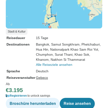
Stadt & Kultur
Reisedauer
15 Tage
Destinationen
Bangkok
, Samut Songkhram
, Phetchaburi
,
Hua Hin
, Nationalpark Khao Sam Roi Yot
,
Chumphon
, Surat Thani
, Khao Sok
,
Khanom
, Nakhon Si Thammarat
Alle Reiseziele ansehen
Sprache
Deutsch
Reiseveranstalter
Gebeco
Ab
€3.195
Registrieren
to unlock savings
Broschüre herunterladen
Reise ansehen