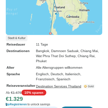
Stadt & Kultur
Reisedauer
11 Tage
Destinationen
Bangkok
, Damnoen Saduak
, Chiang Mai
,
Wat Phra That Doi Suthep
, Chiang Rai
,
Phuket
Alter
Alle Altersgruppen willkommen
Sprache
Englisch, Deutsch, Italienisch,
Französisch, Spanisch
Reiseveranstalter
Destination Services Thailand
Ab
€1.476
10% sparen
€1.329
Registrieren
to unlock savings