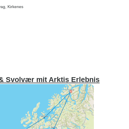
vag
, Kirkenes
 Svolvær mit Arktis Erlebnis