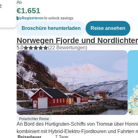
Ab
e
€1.651
Registrieren
to unlock savings
Broschüre herunterladen
Reise ansehen
Norwegen Fjorde und Nordlichte
5,0
(22 Bewertungen)
Polarlichter Reise
An Bord des Hurtigruten-Schiffs von Tromsø über Honn
kombiniert mit Hybrid-Elektro-Fjordtouren und Fahrten 
Reisedauer
7 Tage