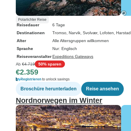
Polarlichter Reise
Reisedauer
6 Tage
Destinationen
Tromso
, Narvik
, Svolvær
, Lofoten
, Harstad
Alter
Alle Altersgruppen willkommen
Sprache
Nur: Englisch
Reiseveranstalter
Expeditions Gateways
Ab
€4.719
50% sparen
€2.359
Registrieren
to unlock savings
Broschüre herunterladen
Reise ansehen
Nordnorwegen im Winter