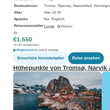
Destinationen
Tromso
, Skjervøy
, Hammerfest
, Honnings
Alter
Alter 18-35
Sprache
Nur: Englisch
Reiseveranstalter
Contiki
Ab
€1.550
+€140 Vorabkosten
Registrieren
to unlock savings
Broschüre herunterladen
Reise ansehen
Höhepunkte von Tromsø, Narvik &