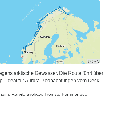
nacht und
darauf. Ich glaube, wir alle
 darauf
auf dieser Tour haben uns in
ss wir nichts
ihn verliebt.
 ich würde
it Jann jedem
egens arktische Gewässer. Die Route führt über
- ideal für Aurora-Beobachtungen vom Deck.
dheim
, Rørvik
, Svolvær
, Tromso
, Hammerfest
,