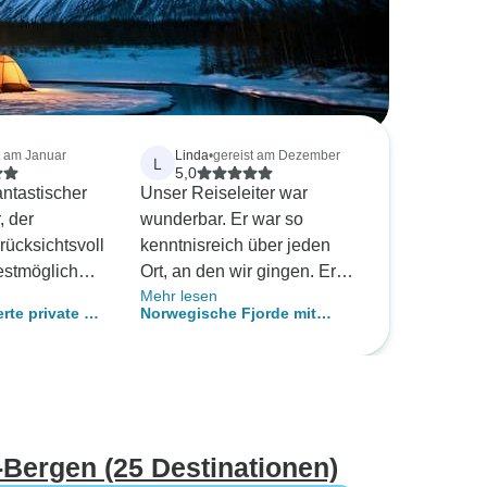
t am Januar
Linda
•
gereist am Dezember
L
5,0
antastischer
Unser Reiseleiter war
, der
wunderbar. Er war so
rücksichtsvoll
kenntnisreich über jeden
estmögliche
Ort, an den wir gingen. Er
Mehr lesen
eine Gäste
hat sich wirklich darum
te private 5
Norwegische Fjorde mit
war freundlich
gekümmert, dass wir eine
eise auf der
Nordlichtern
tolle Zeit haben. Er hatte
Nordlichtern
ntwortete alle
einen großen Sinn für
it
Humor und war sehr
Geschichten!
naheliegend. Er kümmerte
 viel Glück
sich um jeden Bedarf, den
Bergen (25 Destinationen)
e großartige
wir hatten und freute sich