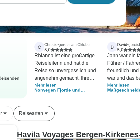
Christie
•
gereist am Oktober
David
•
gereis
C
D
5,0
5,0
Rhianna ist eine großartige
Jann war ein f
Reiseleiterin und hat die
Führer / Fahrer
Reise so unvergesslich und
freundlich und 
angenehm gemacht. Ihre
war und das b
-Reisenden
Mehr lesen
Mehr lesen
aufgeschlossene und
Erlebnis für s
Norwegen Fjorde und
Maßgeschneider
quirlige Persönlichkeit
wollte!!! Jann 
Nordlichter
Tage Norwegenr
strahlt in ihrer Arbeit und
und
Jagd nach den 
macht jeden aufgeregt für
informierte/bea
r
Reisearten
den bevorstehenden Tag.
Fragen, auch m
Sie ist sehr zugänglich, man
persönlichen 
kann leicht mit ihr reden und
Wir hatten sehr
Havila Voyages Bergen-Kirkenes-
sie tut alles, um Ihnen zu
und hatten ein