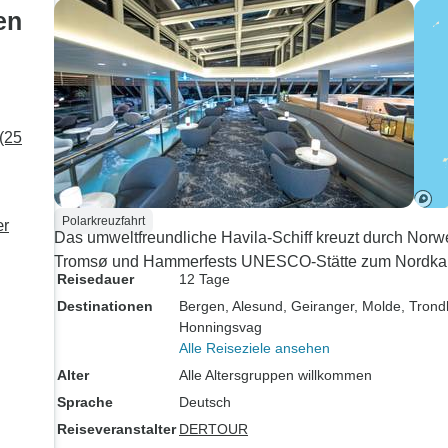
en
helfen, wo sie nur kann.
Beobachtungs
Man merkt deutlich, dass sie
Jann hatte uns
eine Leidenschaft für
vorbereitet, da
Reisen und Bildung hat,
sehen würden,
und ich würde gerne wieder
das Erlebnis m
(25
eine Tour mit ihr machen.
empfehlen!
Polarkreuzfahrt
ær
Das umweltfreundliche Havila-Schiff kreuzt durch Norw
Tromsø und Hammerfests UNESCO-Stätte zum Nordkap 
Reisedauer
12 Tage
Destinationen
Bergen
, Alesund
, Geiranger
, Molde
, Tron
Honningsvag
Alle Reiseziele ansehen
Alter
Alle Altersgruppen willkommen
Sprache
Deutsch
Reiseveranstalter
DERTOUR