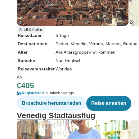
Stadt & Kultur
Reisedauer
6 Tage
Destinationen
Padua
, Venedig
, Verona
, Murano
, Burano
Alter
Alle Altersgruppen willkommen
Sprache
Nur: Englisch
Reiseveranstalter
Worldee
Ab
€405
Registrieren
to unlock savings
Broschüre herunterladen
Reise ansehen
Venedig Stadtausflug