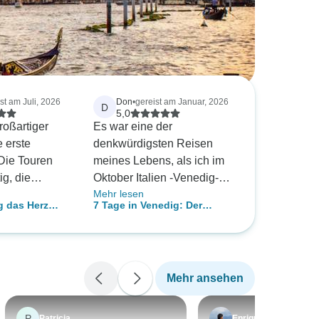
st am Juli, 2026
Don
•
gereist am Januar, 2026
D
5,0
roßartiger
Es war eine der
e erste
denkwürdigsten Reisen
Die Touren
meines Lebens, als ich im
ig, die
Oktober Italien -Venedig-
Mehr lesen
aren
besuchte. Das Hotel war so
g das Herz
7 Tage in Venedig: Der
s war
ruhig und die Menschen so
ultimative Italien-Urlaub
 und mir hat
freundlich! Wir wohnten in
allen, dass
Lido Venedig und machten
größtenteils
einen Ausflug nach Verona
Mehr ansehen
s Tempo
und Lazscie, der ländlichen
nnten,
Seite Italiens, was für eine
twas Freizeit
Zeit! Der Reiseveranstalter
P
Patricia
Enrique