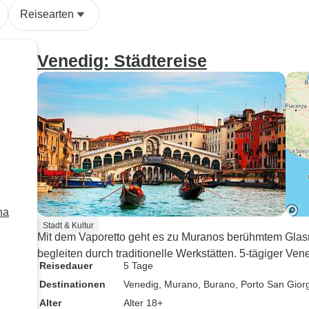
Menschen nicht geeignet.
sagen, allein
Reisearten
des Kundense
dies eine Rei
„A+“! Sie hab
Venedig: Städtereise
alle Maßen b
entgegenzuk
waren mit zwe
unterwegs, e
und einem 10-
und auch die
von allem bege
na
Stadt & Kultur
Mit dem Vaporetto geht es zu Muranos berühmtem Glas
begleiten durch traditionelle Werkstätten. 5-tägiger Vene
Reisedauer
5 Tage
Destinationen
Venedig
, Murano
, Burano
, Porto San Gior
Alter
Alter 18+