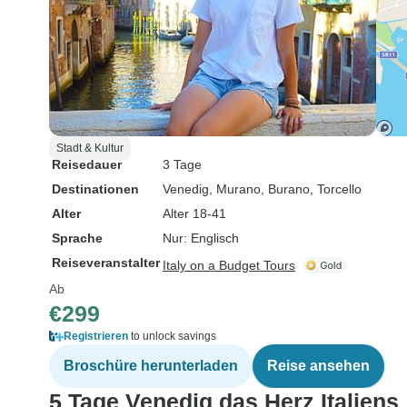
Stadt & Kultur
Reisedauer
3 Tage
Destinationen
Venedig
, Murano
, Burano
, Torcello
Alter
Alter 18-41
Sprache
Nur: Englisch
Reiseveranstalter
Italy on a Budget Tours
Ab
€299
Registrieren
to unlock savings
Broschüre herunterladen
Reise ansehen
5 Tage Venedig das Herz Italiens