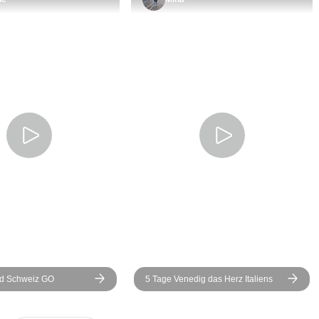
deutlich langsamer, und ich
für uns hatten
hatte große
das Hotel vor
Schwierigkeiten,
noch einmal 
mitzuhalten. Der Reiseleiter
und empfehlen
war sehr hilfsbereit und
ein anderes H
verständnisvoll. Diese Tour
wählen. Unser
war sehr schön, und ich
Dei Conti“ war
habe viele verschiedene
unbequem und 
Gegenden von Venedig
während einer
und der Toskana
Europa am Ta
kennengelernt, was sehr
Ankunft wede
spannend war. Mein Alter
Wasser noch 
war ein Faktor, der mich oft
Glücklicherwe
zurückhielt und sich auch
wir eine ande
auf meine Gesundheit
finden. „Tour
auswirkte. Angesichts der
mehr als hilfsb
und Schweiz GO
5 Tage Venedig das Herz Italiens
übermäßigen Laufleistung
Kundenservic
ist diese Tour für ältere
ausgezeichnet