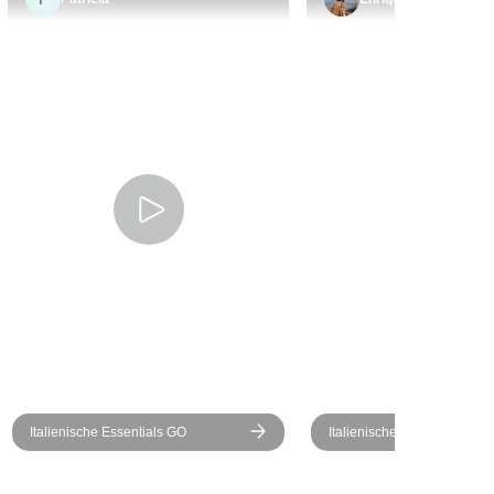
! Ich würde
hat bei der Organisation
 der Buchung
unseres Urlaubs großartige
genau prüfen
Arbeit geleistet.
, in Zukunft
otel zu
 Hotel „Ca’
 sehr veraltet,
hatte leider
 Hitzewelle in
g unserer
r Strom noch
Klimaanlage.
ise konnten
re Unterkunft
 Radar“ war
ereit, der
Italienische Essentials GO
Italienische Entdeckungsre
e war
! Ich würde