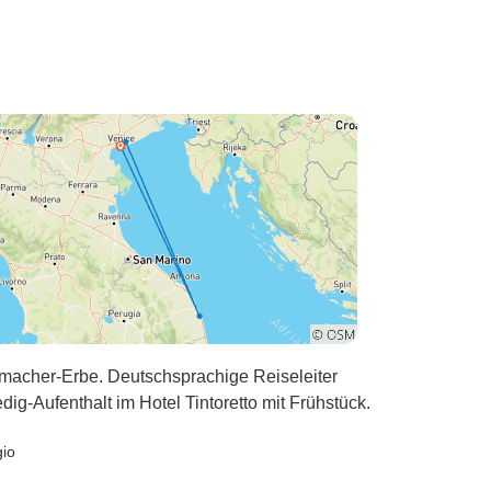
 schon wegen
rvices war
se der Note
en sich über
emüht, uns
ommen. Wir
i Kindern
inem Teenager
Jährigen,
 beiden waren
istert!
macher-Erbe. Deutschsprachige Reiseleiter
dig-Aufenthalt im Hotel Tintoretto mit Frühstück.
gio