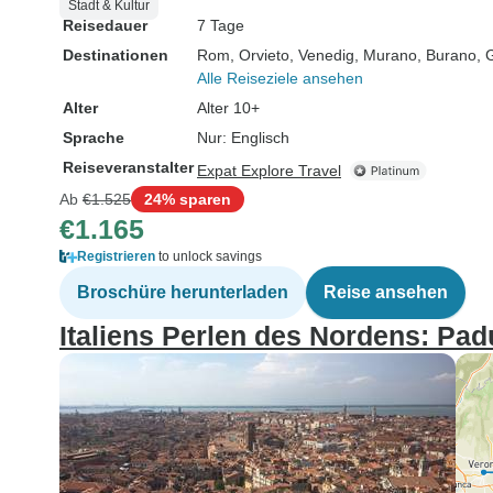
Stadt & Kultur
Reisedauer
7 Tage
Destinationen
Rom
, Orvieto
, Venedig
, Murano
, Burano
, 
Alle Reiseziele ansehen
Alter
Alter 10+
Sprache
Nur: Englisch
Reiseveranstalter
Expat Explore Travel
Ab
€1.525
24% sparen
€1.165
Registrieren
to unlock savings
Broschüre herunterladen
Reise ansehen
Italiens Perlen des Nordens: Pa