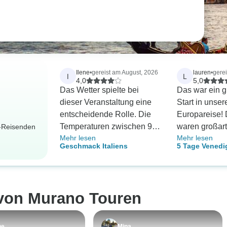
Ilene
•
gereist am August, 2026
lauren
•
gerei
I
L
4,0
5,0
Das Wetter spielte bei
Das war ein g
dieser Veranstaltung eine
Start in unser
entscheidende Rolle. Die
Europareise! 
Temperaturen zwischen 94
waren großart
r-Reisenden
Mehr lesen
Mehr lesen
und 102 stellten einen sehr
Reiseleiter w
Geschmack Italiens
5 Tage Venedi
anspruchsvollen und
wunderbar! E
Italiens
entscheidenden Teil des
unkompliziert,
Wandererlebnisses und der
besonders gef
zurückgelegten Strecke dar.
wir jeden Tag 
 von Murano Touren
Ich konnte zwar 3–4 Meilen
unser eigene
zurücklegen, doch als
bestimmen ko
Senior war mein Tempo
wodurch wir e
ne
Mina