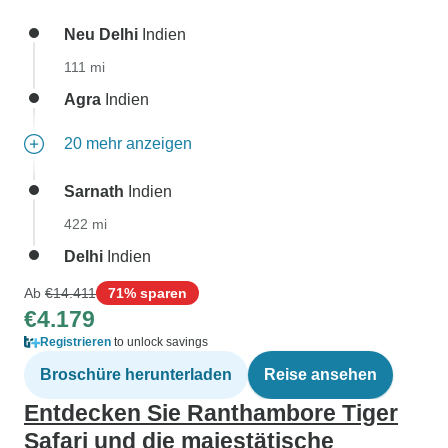
Neu Delhi
Indien
111 mi
Agra
Indien
20 mehr anzeigen
Sarnath
Indien
422 mi
Delhi
Indien
Ab
€14.411
71% sparen
€4.179
Registrieren
to unlock savings
Broschüre herunterladen
Reise ansehen
Entdecken Sie Ranthambore Tiger
Safari und die majestätische