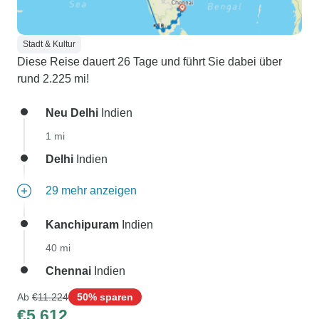
Stadt & Kultur
Diese Reise dauert 26 Tage und führt Sie dabei über
rund 2.225 mi!
Neu Delhi
Indien
1 mi
Delhi
Indien
29 mehr anzeigen
Kanchipuram
Indien
40 mi
Chennai
Indien
Ab
€11.224
50% sparen
€5.612