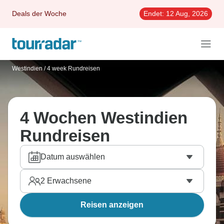
Deals der Woche
Endet:
12 Aug, 2026
Westindien
/
4 week Rundreisen
4 Wochen Westindien
Rundreisen
Datum auswählen
2
Erwachsene
Reisen anzeigen