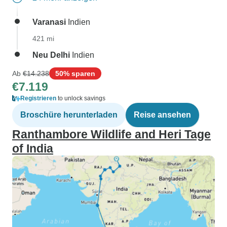
Varanasi
Indien
421 mi
Neu Delhi
Indien
Ab
€14.238
50% sparen
€7.119
Registrieren
to unlock savings
Broschüre herunterladen
Reise ansehen
Ranthambore Wildlife and Heri Tage
of India