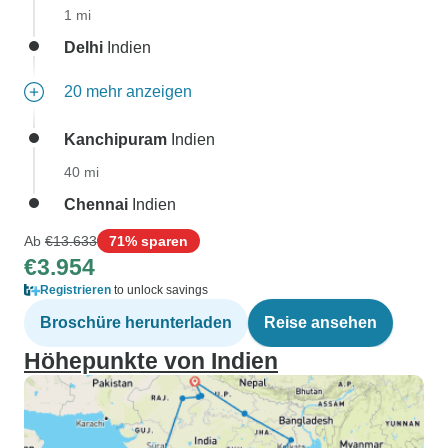
1 mi
Delhi
Indien
20 mehr anzeigen
Kanchipuram
Indien
40 mi
Chennai
Indien
Ab
€13.633
71% sparen
€3.954
Registrieren
to unlock savings
Broschüre herunterladen
Reise ansehen
Höhepunkte von Indien