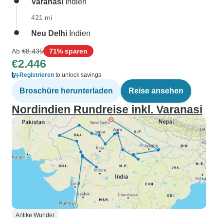
Varanasi
Indien
421 mi
Neu Delhi
Indien
Ab
€8.435
71% sparen
€2.446
Registrieren
to unlock savings
Broschüre herunterladen
Reise ansehen
Nordindien Rundreise inkl. Varanasi
Antike Wunder