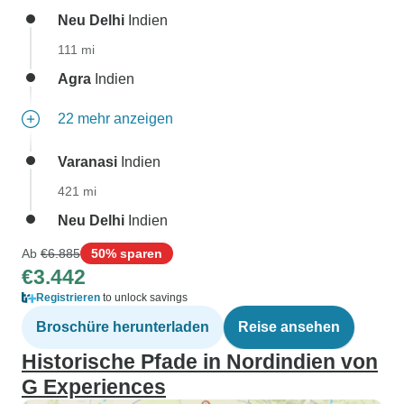
Neu Delhi
Indien
111 mi
Agra
Indien
22 mehr anzeigen
Varanasi
Indien
421 mi
Neu Delhi
Indien
Ab
€6.885
50% sparen
€3.442
Registrieren
to unlock savings
Broschüre herunterladen
Reise ansehen
Historische Pfade in Nordindien von
G Experiences