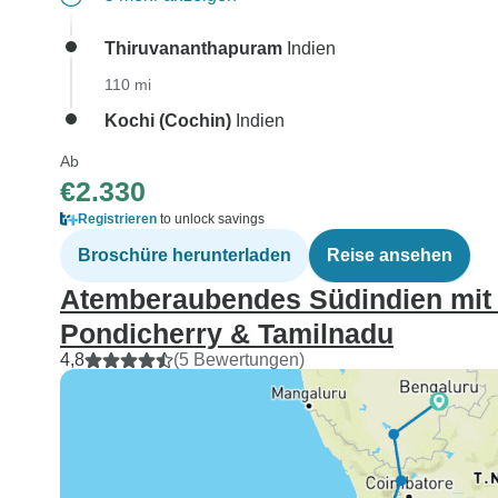
Thiruvananthapuram
Indien
110 mi
Kochi (Cochin)
Indien
Ab
€2.330
Registrieren
to unlock savings
Broschüre herunterladen
Reise ansehen
Atemberaubendes Südindien mit 
Pondicherry & Tamilnadu
4,8
(5 Bewertungen)