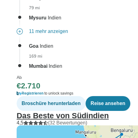
79 mi
Mysuru
Indien
11 mehr anzeigen
Goa
Indien
169 mi
Mumbai
Indien
Ab
€2.710
Registrieren
to unlock savings
Broschüre herunterladen
Reise ansehen
Das Beste von Südindien
4,5
(32 Bewertungen)