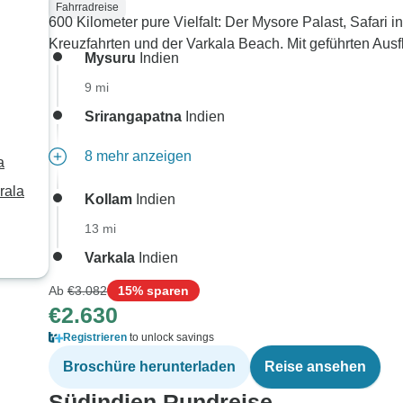
Fahrradreise
600 Kilometer pure Vielfalt: Der Mysore Palast, Safari 
Kreuzfahrten und der Varkala Beach. Mit geführten Aus
Mysuru
Indien
9 mi
Srirangapatna
Indien
8 mehr anzeigen
a
rala
Kollam
Indien
13 mi
Varkala
Indien
Ab
€3.082
15% sparen
€2.630
Registrieren
to unlock savings
Broschüre herunterladen
Reise ansehen
Südindien Rundreise