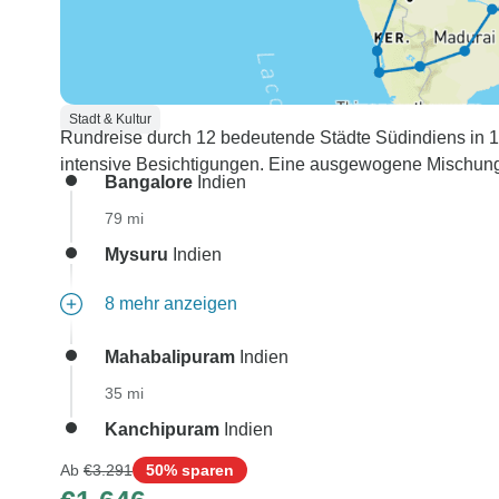
Stadt & Kultur
Rundreise durch 12 bedeutende Städte Südindiens in 14
intensive Besichtigungen. Eine ausgewogene Mischung 
Bangalore
Indien
79 mi
Mysuru
Indien
8 mehr anzeigen
Mahabalipuram
Indien
35 mi
Kanchipuram
Indien
Ab
€3.291
50% sparen