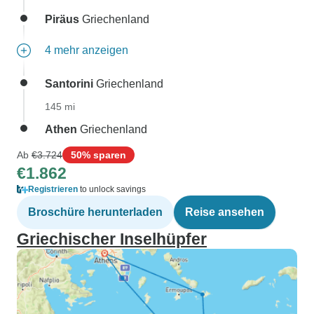
Piräus
Griechenland
4 mehr anzeigen
Santorini
Griechenland
145 mi
Athen
Griechenland
Ab
€3.724
50% sparen
€1.862
Registrieren
to unlock savings
Broschüre herunterladen
Reise ansehen
Griechischer Inselhüpfer