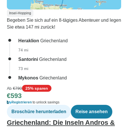
Insel-Hopping
Begeben Sie sich auf ein 8-tägiges Abenteuer und legen
Sie etwa 147 mi zurück!
Heraklion
Griechenland
74 mi
Santorini
Griechenland
73 mi
Mykonos
Griechenland
Ab
€790
25% sparen
€593
Registrieren
to unlock savings
Broschüre herunterladen
Reise ansehen
Griechenland: Die Inseln Andros &