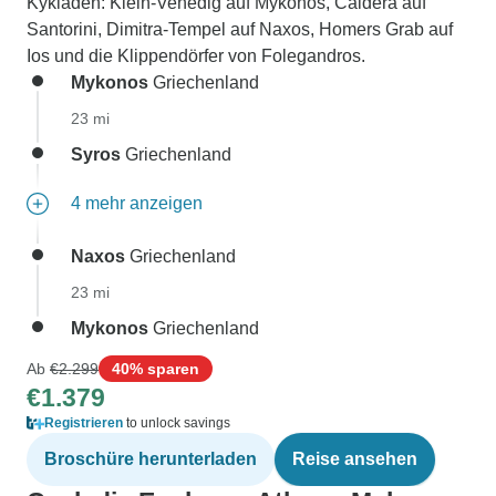
Kykladen: Klein-Venedig auf Mykonos, Caldera auf
Santorini, Dimitra-Tempel auf Naxos, Homers Grab auf
Ios und die Klippendörfer von Folegandros.
Mykonos
Griechenland
23 mi
Syros
Griechenland
4 mehr anzeigen
Naxos
Griechenland
23 mi
Mykonos
Griechenland
Ab
€2.299
40% sparen
€1.379
Registrieren
to unlock savings
Broschüre herunterladen
Reise ansehen