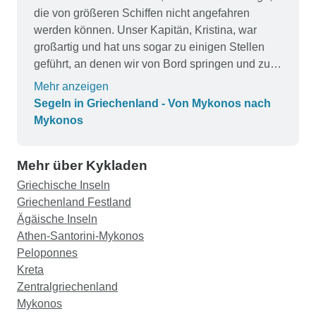
die von größeren Schiffen nicht angefahren
werden können. Unser Kapitän, Kristina, war
großartig und hat uns sogar zu einigen Stellen
geführt, an denen wir von Bord springen und zu
einer Höhle schwimmen konnten, über einem
Mehr anzeigen
Wrack eines deutschen Flugzeugs aus dem 1.
Segeln in Griechenland - Von Mykonos nach
Weltkrieg schnorcheln konnten und einfach nur
Mykonos
im Mittelmeer schwimmen konnten. G Adventures
war hervorragend und hielt uns den Rücken frei,
Mehr über Kykladen
als ein paar unvorhergesehene Probleme
auftraten. Es war keine luxuriöse Reise, weil wir
Griechische Inseln
auf einem Segelboot statt auf einem
Griechenland Festland
Kreuzfahrtschiff gewohnt haben, aber es war ein
Ägäische Inseln
tolles Abenteuer!
Athen-Santorini-Mykonos
Peloponnes
Kreta
Zentralgriechenland
Mykonos