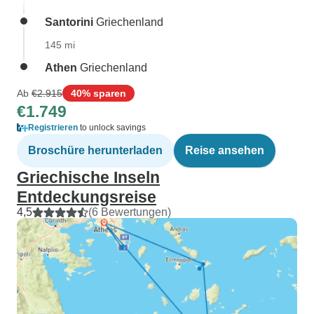
Santorini
Griechenland
145 mi
Athen
Griechenland
Ab
€2.915
40% sparen
€1.749
Registrieren
to unlock savings
Broschüre herunterladen
Reise ansehen
Griechische Inseln
Entdeckungsreise
4,5
(6 Bewertungen)