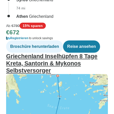
74 mi
Athen
Griechenland
Ab
€790
15% sparen
€672
Registrieren
to unlock savings
Broschüre herunterladen
Reise ansehen
Griechenland Inselhüpfen 8 Tage
Kreta, Santorin & Mykonos
Selbstversorger