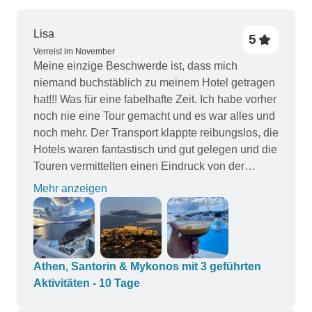
Lisa
5
Verreist im November
Meine einzige Beschwerde ist, dass mich
niemand buchstäblich zu meinem Hotel getragen
hat!!! Was für eine fabelhafte Zeit. Ich habe vorher
noch nie eine Tour gemacht und es war alles und
noch mehr. Der Transport klappte reibungslos, die
Hotels waren fantastisch und gut gelegen und die
Touren vermittelten einen Eindruck von der
Region. Die Leute, die das Reiseunternehmen in
Mehr anzeigen
jedem Ort zur Verfügung stellte, waren äußerst
hilfsbereit und leicht zu erreichen. In der freien
Zeit konnte man die Gegend auf eigene Faust
erkunden und an den herrlichen Stränden
entspannen. Eine der besten Reisen, die ich seit
Athen, Santorin & Mykonos mit 3 geführten
langem gemacht habe. Ich kann diesen
Aktivitäten - 10 Tage
Veranstalter nur empfehlen!