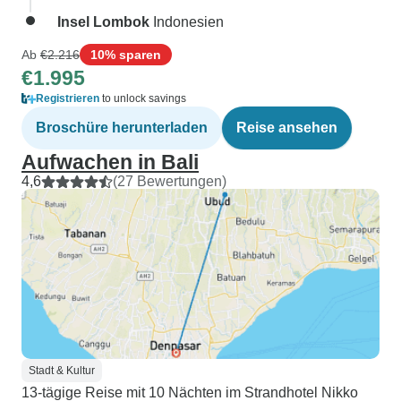
Insel Lombok
Indonesien
Ab
€2.216
10% sparen
€1.995
Registrieren
to unlock savings
Broschüre herunterladen
Reise ansehen
Aufwachen in Bali
4,6
(27 Bewertungen)
Stadt & Kultur
13-tägige Reise mit 10 Nächten im Strandhotel Nikko