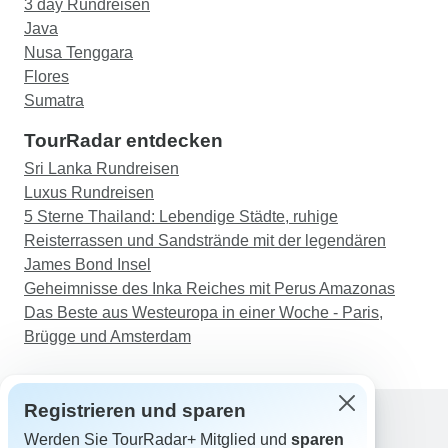
war sogar so viel an jedem Tag geplant, dass wir
3 day Rundreisen
beschlossen, Prioritäten zu setzen und uns auf
Java
das zu konzentrieren, was uns wichtig war (und
Nusa Tenggara
manchmal einige der Stopps auszulassen). Wir
Flores
liebten den Mt Bromo, entschieden uns aber
Sumatra
gegen den Mt Ijen (im Voraus entschieden). Die
TourRadar entdecken
Hotels, in denen wir übernachtet haben, waren
Sri Lanka Rundreisen
ausgezeichnet: große, saubere Zimmer,
Luxus Rundreisen
Klimaanlage und oft mit einem Pool vor Ort
5 Sterne Thailand: Lebendige Städte, ruhige
(wunderbar für ein Bad am Ende des Tages, um
Reisterrassen und Sandstrände mit der legendären
sich vor dem Abendessen abzukühlen). Einige
James Bond Insel
Hotels lagen etwas abgelegen (wunderbare
Geheimnisse des Inka Reiches mit Perus Amazonas
Landschaft), so dass wir gezwungen waren, im
Das Beste aus Westeuropa in einer Woche - Paris,
Hotel zu Abend zu essen (aber wir waren nie
Brügge und Amsterdam
enttäuscht von dem Essen). Auf Java haben wir
hauptsächlich in einheimischen Restaurants
gegessen und die lokale Küche probiert (nach
Registrieren und sparen
Jakarta-Art, Sundanese usw.), während die
Restaurants auf Bali eher auf Touristen
Werden Sie TourRadar+ Mitglied und
sparen