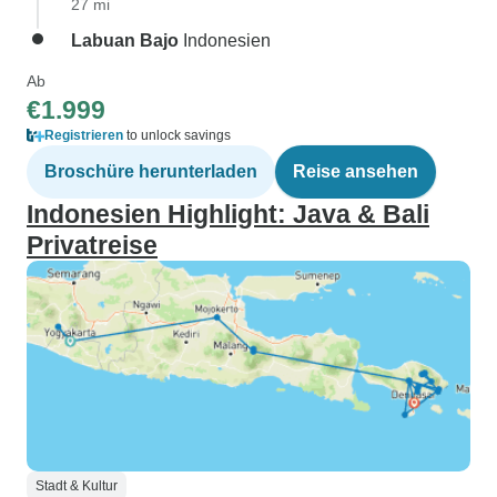
27 mi
Labuan Bajo
Indonesien
Ab
€1.999
Registrieren
to unlock savings
Broschüre herunterladen
Reise ansehen
Indonesien Highlight: Java & Bali
Privatreise
Stadt & Kultur