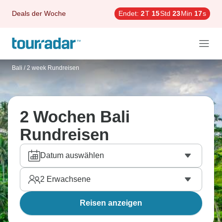
Deals der Woche
Endet:
2
T
15
Std
23
Min
16
s
Bali
/
2 week Rundreisen
2 Wochen Bali
Rundreisen
Datum auswählen
2
Erwachsene
Reisen anzeigen