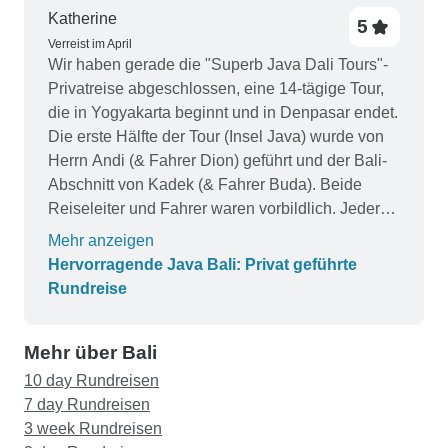
Katherine
und kompetenten Team.
5
Verreist im April
Wir haben gerade die "Superb Java Dali Tours"-
Privatreise abgeschlossen, eine 14-tägige Tour,
die in Yogyakarta beginnt und in Denpasar endet.
Die erste Hälfte der Tour (Insel Java) wurde von
Herrn Andi (& Fahrer Dion) geführt und der Bali-
Abschnitt von Kadek (& Fahrer Buda). Beide
Reiseleiter und Fahrer waren vorbildlich. Jeder
von ihnen war hilfsbereit und informativ, lieferte
Mehr anzeigen
viele Informationen, besprach den Plan für den
Hervorragende Java Bali: Privat geführte
Tag im Voraus (wie in der Tour beschrieben) und
Rundreise
war dennoch offen für Änderungen, die wir
vorschlugen. Es gab keine Überraschungen oder
Mehr über Bali
unerwarteten Probleme. Die Reiseleiter waren
IMMER pünktlich und flexibel mit unserem
10 day Rundreisen
Zeitplan (wir sind Frühaufsteher). Wir waren nicht
7 day Rundreisen
enttäuscht von dem, was wir gesehen haben. Es
3 week Rundreisen