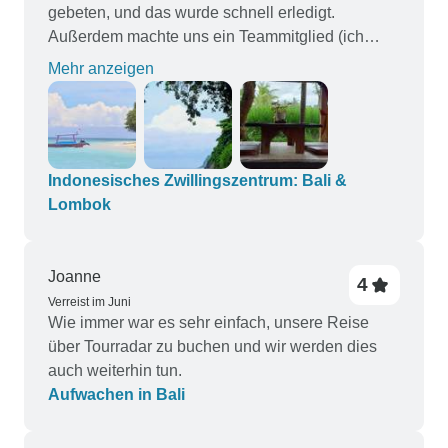
gebeten, und das wurde schnell erledigt.
Außerdem machte uns ein Teammitglied (ich
glaube Sam) auf ein großartiges Hotelangebot
Mehr anzeigen
aufmerksam, das wir gerne in Anspruch
genommen haben... denn für insgesamt etwa 100
CAD wurden unsere letzten 6
Hotelübernachtungen mit Meerblick aufgewertet...
ein Schnäppchen. Barbara war mit der
Indonesisches Zwillingszentrum: Bali &
Unterstützung von Penny unsere
Lombok
Hauptansprechpartnerin für die tägliche
Kommunikation und die Aktualisierung von
Fahrern/Führern, Abholzeiten usw. sowie für die
Joanne
4
Nachbereitung der Tagesereignisse. Eine
Verreist im Juni
Wie immer war es sehr einfach, unsere Reise
beeindruckende Leistung! Eine
über Tourradar zu buchen und wir werden dies
Notfallkontaktnummer war ebenfalls immer
auch weiterhin tun.
verfügbar, was für die Sorgfalt und
Aufwachen in Bali
Aufmerksamkeit spricht, mit der die Tour geplant
wurde. Wir hatten eine "wunderbare", stressfreie
Erfahrung mit einem offensichtlich talentierten