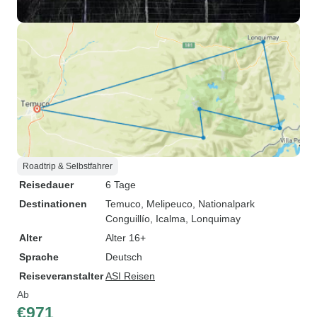
Roadtrip & Selbstfahrer
Reisedauer
6 Tage
Destinationen
Temuco
, Melipeuco
, Nationalpark
Conguillío
, Icalma
, Lonquimay
Alter
Alter 16+
Sprache
Deutsch
Reiseveranstalter
ASI Reisen
Ab
€971