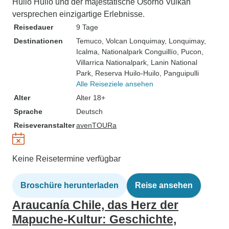
Huilo Huilo und der majestätische Osorno Vulkan
versprechen einzigartige Erlebnisse.
Reisedauer
9 Tage
Destinationen
Temuco
, Volcan Lonquimay
, Lonquimay
,
Icalma
, Nationalpark Conguillío
, Pucon
,
Villarrica Nationalpark
, Lanin National
Park
, Reserva Huilo-Huilo
, Panguipulli
Alle Reiseziele ansehen
Alter
Alter 18+
Sprache
Deutsch
Reiseveranstalter
avenTOURa
Keine Reisetermine verfügbar
Broschüre herunterladen
Reise ansehen
Araucanía Chile, das Herz der
Mapuche-Kultur: Geschichte,