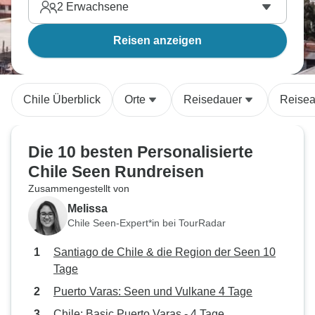
2
Erwachsene
Reisen anzeigen
Chile Überblick
Orte
Reisedauer
Reisea
Die 10 besten Personalisierte
Chile Seen Rundreisen
Zusammengestellt von
Melissa
Chile Seen-Expert*in bei TourRadar
Santiago de Chile & die Region der Seen 10
Tage
Puerto Varas: Seen und Vulkane 4 Tage
Chile: Basic Puerto Varas - 4 Tage