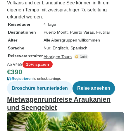
Vulkans und der Llanquihue See können in Ihrem
eigenen Tempo mit zweisprachiger Reiseleitung
erkundet werden.
Reisedauer
4 Tage
Destinationen
Puerto Montt
, Puerto Varas
, Frutillar
Alter
Alle Altersgruppen willkommen
Sprache
Nur: Englisch, Spanisch
Reiseveranstalter
Aborigen Tours
Ab
€459
15% sparen
€390
Registrieren
to unlock savings
Broschüre herunterladen
Reise ansehen
Mietwagenrundreise Araukanien
und Seengebiet