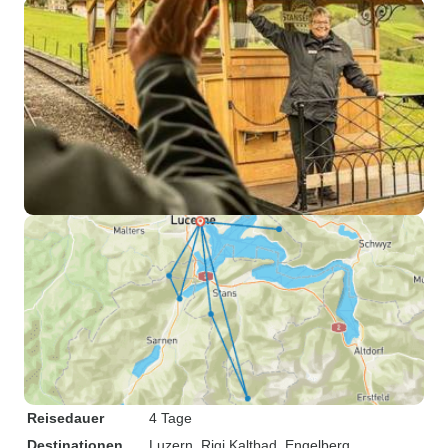
Reisedauer
4 Tage
Destinationen
Luzern
, Rigi Kaltbad
, Engelberg
,