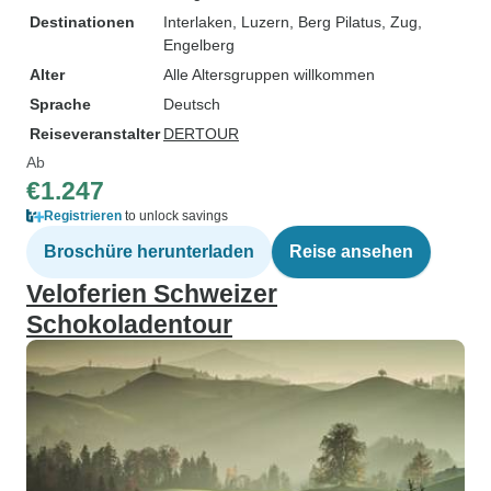
Destinationen
Interlaken
, Luzern
, Berg Pilatus
, Zug
,
Engelberg
Alter
Alle Altersgruppen willkommen
Sprache
Deutsch
Reiseveranstalter
DERTOUR
Ab
€1.247
Registrieren
to unlock savings
Broschüre herunterladen
Reise ansehen
Veloferien Schweizer
Schokoladentour