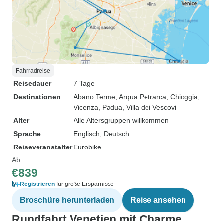
Fahrradreise
Reisedauer
7 Tage
Destinationen
Abano Terme
, Arqua Petrarca
, Chioggia
,
Vicenza
, Padua
, Villa dei Vescovi
Alter
Alle Altersgruppen willkommen
Sprache
Englisch, Deutsch
Reiseveranstalter
Eurobike
Ab
€839
Registrieren
für große Ersparnisse
Broschüre herunterladen
Reise ansehen
Rundfahrt Venetien mit Charme