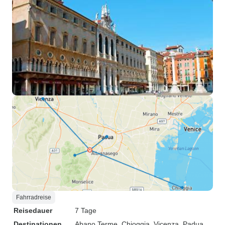
Fahrradreise
Reisedauer
7 Tage
Destinationen
Abano Terme
, Chioggia
, Vicenza
, Padua
,