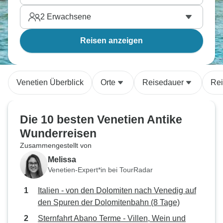
2
Erwachsene
Reisen anzeigen
Venetien Überblick
Orte
Reisedauer
Rei
Die 10 besten Venetien Antike
Wunderreisen
Zusammengestellt von
Melissa
Venetien-Expert*in bei TourRadar
Italien - von den Dolomiten nach Venedig auf
den Spuren der Dolomitenbahn (8 Tage)
Sternfahrt Abano Terme - Villen, Wein und