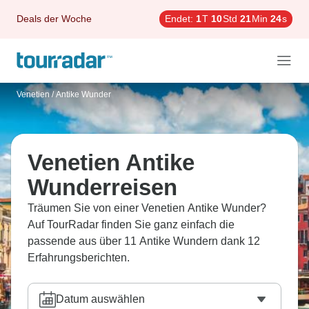
Deals der Woche
Endet:
1
T
10
Std
21
Min
23
s
Venetien
/
Antike Wunder
Venetien Antike
Wunderreisen
Träumen Sie von einer Venetien Antike Wunder?
Auf TourRadar finden Sie ganz einfach die
passende aus über 11 Antike Wundern dank 12
Erfahrungsberichten.
Datum auswählen