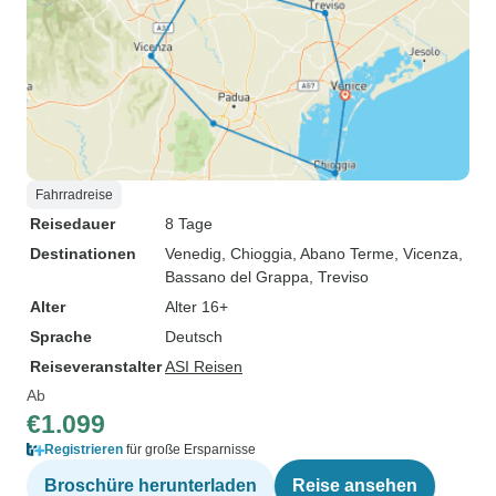
Fahrradreise
Reisedauer
8 Tage
Destinationen
Venedig
, Chioggia
, Abano Terme
, Vicenza
,
Bassano del Grappa
, Treviso
Alter
Alter 16+
Sprache
Deutsch
Reiseveranstalter
ASI Reisen
Ab
€1.099
Registrieren
für große Ersparnisse
Broschüre herunterladen
Reise ansehen