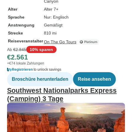
Canyon
Alter
Alter 7+
Sprache
Nur: Englisch
Anstrengung
Gemäßigt
Strecke
810 mi
Reiseveranstalter
On The Go Tours
Ab
€2.845
10% sparen
€2.561
+€74 lokale Zahlungen
Registrieren
to unlock savings
Broschüre herunterladen
Reise ansehen
Southwest Nationalparks Express
(Camping) 3 Tage