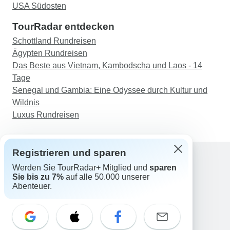
USA Südosten
TourRadar entdecken
Schottland Rundreisen
Ägypten Rundreisen
Das Beste aus Vietnam, Kambodscha und Laos - 14
Tage
Senegal und Gambia: Eine Odyssee durch Kultur und
Wildnis
Luxus Rundreisen
Registrieren und sparen
Werden Sie TourRadar+ Mitglied und
sparen
Support
Sie bis zu 7%
auf alle 50.000 unserer
Kontakt
Abenteuer.
Deutschland +49 157 3599 5047
Österreich +43 720 116651
Schweiz +41 225 183 195