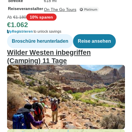
Strecke
618 mi
Reiseveranstalter
On The Go Tours
Ab
€1.180
10% sparen
€1.062
Registrieren
to unlock savings
Broschüre herunterladen
Reise ansehen
Wilder Westen inbegriffen
(Camping) 11 Tage