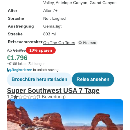
Valley
, Antelope Canyon
, Grand Canyon
Alter
Alter 7+
Sprache
Nur: Englisch
Anstrengung
Gemäßigt
Strecke
803 mi
Reiseveranstalter
On The Go Tours
Ab
€1.995
10% sparen
€1.796
+€108 lokale Zahlungen
Registrieren
to unlock savings
Broschüre herunterladen
Reise ansehen
Super Southwest USA 7 Tage
1,0
(1 Bewertung)