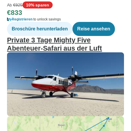
Ab
€925
10% sparen
€833
Registrieren
to unlock savings
Broschüre herunterladen
Reise ansehen
Private 3 Tage Mighty Five
Abenteuer-Safari aus der Luft