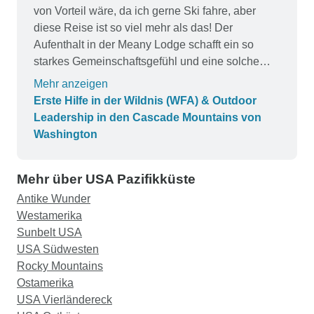
von Vorteil wäre, da ich gerne Ski fahre, aber
diese Reise ist so viel mehr als das! Der
Aufenthalt in der Meany Lodge schafft ein so
starkes Gemeinschaftsgefühl und eine solche
Liebe für alle, die auf dem Trip waren, dass ich
Mehr anzeigen
selbst eine Woche später nur noch dorthin
Erste Hilfe in der Wildnis (WFA) & Outdoor
zurückkehren möchte! Das praktische Üben von
Leadership in den Cascade Mountains von
Szenarien für verschiedene Arten von
Washington
Verletzungen in der Wildnis war unglaublich
hilfreich und gibt mir das Gefühl, dass ich, wenn
Mehr über USA Pazifikküste
ich jemals in eine Situation komme, in der ich
mein Training anwenden muss, dies ohne Panik
Antike Wunder
tun kann. Außerdem waren Carly Jo und Mike die
Westamerika
tollsten Führer, die ich mir hätte wünschen
Sunbelt USA
können! Die Art und Weise, wie sie es geschafft
USA Südwesten
haben, sich mit jedem einzelnen Teilnehmer zu
Rocky Mountains
verbinden und uns das Gefühl zu geben, dass wir
Ostamerika
nicht nur dazugehören, sondern es auch verdient
USA Vierländereck
haben, unsere Meinung zu sagen und