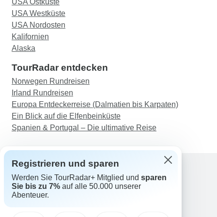
USA Ostküste
authentisch zu sein - das werde ich für immer in
USA Westküste
Erinnerung behalten!
USA Nordosten
Kalifornien
Alaska
TourRadar entdecken
Norwegen Rundreisen
Irland Rundreisen
Europa Entdeckerreise (Dalmatien bis Karpaten)
Ein Blick auf die Elfenbeinküste
Spanien & Portugal – Die ultimative Reise
Registrieren und sparen
Werden Sie TourRadar+ Mitglied und
sparen
Support
Sie bis zu 7%
auf alle 50.000 unserer
Kontakt
Abenteuer.
Deutschland +49 157 3599 5047
Österreich +43 720 116651