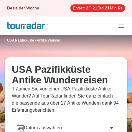
Deals der Woche
Endet:
2
T
21
Std
21
Min
5
s
USA Pazifikküste
/
Antike Wunder
USA Pazifikküste
Antike Wunderreisen
Träumen Sie von einer USA Pazifikküste Antike
Wunder? Auf TourRadar finden Sie ganz einfach
die passende aus über 17 Antike Wundern dank 94
Erfahrungsberichten.
Datum auswählen